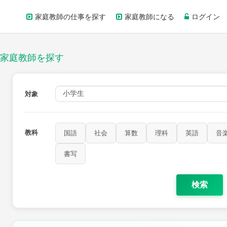
家庭教師の仕事を探す
家庭教師になる
ログイン
家庭教師を探す
対象
教科
国語
社会
算数
理科
英語
音
書写
検索
家庭科
保健・体育
図画工作
書写