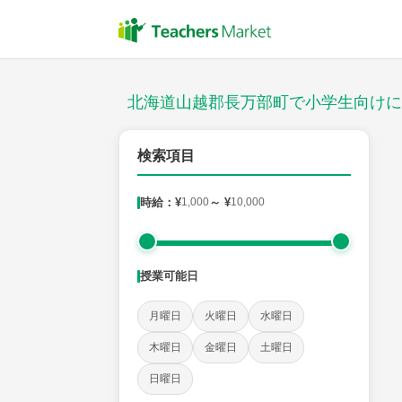
授業スタイル
対面
北海道山越郡長万部町で小学生向けに
郵便番号
検索項目
時給：¥
1,000
～ ¥
10,000
対象
授業可能日
教科
月曜日
火曜日
水曜日
国語
社会
算数
理科
英語
音楽
木曜日
金曜日
土曜日
日曜日
時給：¥1,000 ～ ¥10,000