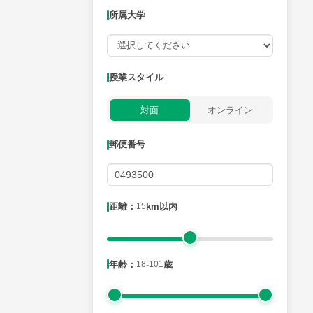
所属大学
授業可能日
授業スタイル
月曜日
火曜日
水曜日
木曜日
金曜日
対面
オンライン
所属大学
郵便番号
距離：15km以内
距離：
15
km以内
年齢：18-101歳
年齢：
18
-
101
歳
性別