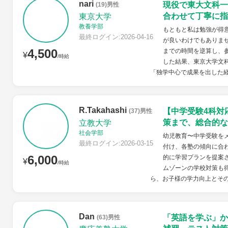
nari
現役で東大文科一
(19)男性
合わせて丁寧に指
東京大学
教養学部
もともと私は勉強が得
最終ログイン:2026-04-16
が良いわけでもありま
4,500
までの時間を逆算し、
¥
/時給
した結果、東京大学文
「独学中心で成果を出した経
R.Takahashi
【中学受験4科対
(37)男性
策まで、総合的な
立教大学
社会学部
幼児教育〜中学受験を
最終ログイン:2026-03-15
付け、各塾の傾向に合
6,000
的に学習プランを提案
¥
/時給
ムゾーンの学校対策も
ら、お子様の学力向上とその
Dan
「英語を学ぶ」か
(63)男性