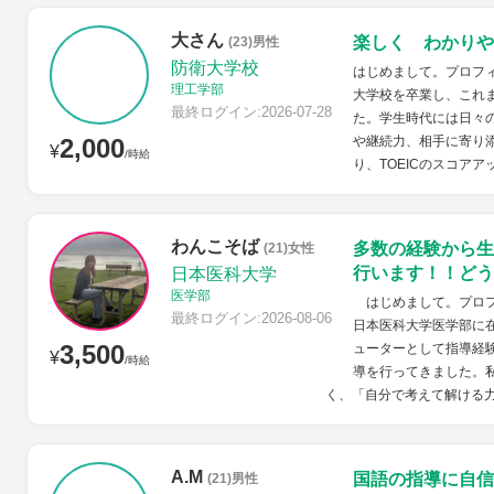
大さん
楽しく わかりや
(23)男性
防衛大学校
はじめまして。プロフ
理工学部
大学校を卒業し、これ
最終ログイン:2026-07-28
た。学生時代には日々
2,000
や継続力、相手に寄り
¥
/時給
り、TOEICのスコアア
わんこそば
多数の経験から生
(21)女性
行います！！どう
日本医科大学
医学部
はじめまして。プロフ
最終ログイン:2026-08-06
日本医科大学医学部に
3,500
ューターとして指導経
¥
/時給
導を行ってきました。
く、「自分で考えて解ける力
A.M
国語の指導に自信
(21)男性