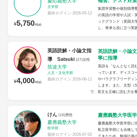
補習、テスト対策
慶応義塾大学
文学部
集団学習塾や個別指導
最終ログイン:2026-05-12
の英語の学習や入試・
5,750
ックグランド（英国大
¥
/時給
し、将来も役に立つ実
英語読解・小論文指
英語読解・小論文
寧に指導
導 Satsuki
(27)女性
英語を「なんとなく読
筑波大学
っています。ディスコースマー
人文・文化学群
4,000
最終ログイン:2026-06-11
やパラグラフリーディ
¥
/時給
します。また、文型（S
で、長文を正確に読む力を養い
けん
慶應義塾大学医学
(19)男性
慶應義塾大学
慶應義塾大学医学部に
医学部
私立医学部にも合格し
最終ログイン:2026-07-02
てきたため、勉強計画