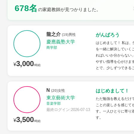
678名
の家庭教師が見つかりました。
土曜日
日曜日
龍之介
がんばろう
(19)男性
慶應義塾大学
はじめまして！ 私は
商学部
を一緒に解決していく
ればいいか分からない
3,000
やすい指導を心がけま
¥
/時給
とで、少しずつできるこ
N
はじめまして！
(20)女性
東京藝術大学
ただ勉強を教えるだけ
音楽学部
ことの楽しさを感じて
最終ログイン:2026-07-13
す。一人ひとりに寄り
3,500
す。
¥
/時給