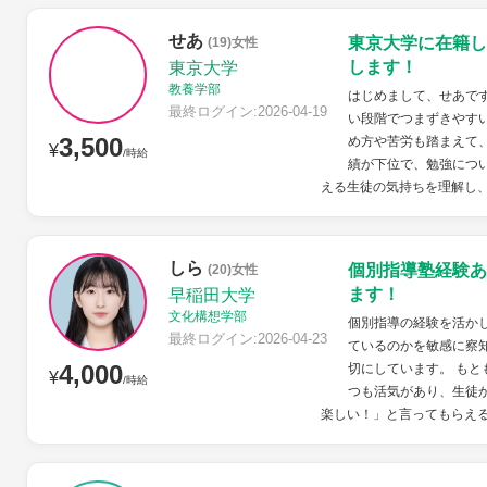
せあ
東京大学に在籍し
(19)女性
します！
東京大学
教養学部
はじめまして、せあで
最終ログイン:2026-04-19
い段階でつまずきやす
3,500
め方や苦労も踏まえて
¥
/時給
績が下位で、勉強につ
える生徒の気持ちを理解し、
しら
個別指導塾経験あ
(20)女性
ます！
早稲田大学
文化構想学部
個別指導の経験を活か
最終ログイン:2026-04-23
ているのかを敏感に察
4,000
切にしています。 も
¥
/時給
つも活気があり、生徒
楽しい！」と言ってもらえ