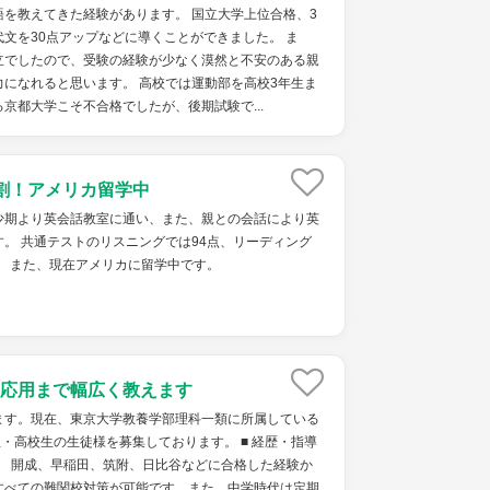
を教えてきた経験があります。 国立大学上位合格、3
文を30点アップなどに導くことができました。 ま
立でしたので、受験の経験が少なく漠然と不安のある親
になれると思います。 高校では運動部を高校3年生ま
京都大学こそ不合格でしたが、後期試験で...
割！アメリカ留学中
少期より英会話教室に通い、また、親との会話により英
。 共通テストのリスニングでは94点、リーディング
。 また、現在アメリカに留学中です。
応用まで幅広く教えます
ます。現在、東京大学教養学部理科一類に所属している
生・高校生の生徒様を募集しております。 ■ 経歴・指導
】 開成、早稲田、筑附、日比谷などに合格した経験か
すべての難関校対策が可能です。また、中学時代は定期