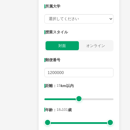
所属大学
授業可能日
授業スタイル
月曜日
火曜日
水曜日
木曜日
金曜日
対面
オンライン
所属大学
郵便番号
距離：15km以内
距離：
15
km以内
年齢：18-101歳
年齢：
18
-
101
歳
性別