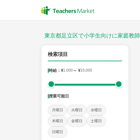
授業スタイル
対面
東京都足立区で小学生向けに家庭教師
郵便番号
検索項目
時給：¥
1,000
～ ¥
10,000
対象
授業可能日
教科
月曜日
火曜日
水曜日
国語
社会
算数
理科
英語
音楽
木曜日
金曜日
土曜日
日曜日
時給：¥1,000 ～ ¥10,000