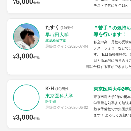
5,000
¥
/時給
テストで常に学年1位、
たすく
＂苦手＂の気持ち
(19)男性
導を行います！
早稲田大学
政治経済学部
私立中高一貫校の受験
最終ログイン:2026-07-04
テストフォローなどで
3,000
す。 私は高校生時代
¥
/時給
目と徹底的に向き合う
部に合格する事ができました
K•H
東京医科大学2年
(19)男性
東京医科大学
東京医科大学2年の橋本
医学部
学習量を効率よく勉強
最終ログイン:2026-06-02
塾や予備校での集団授
3,000
ます！ よろしくお願い
¥
/時給