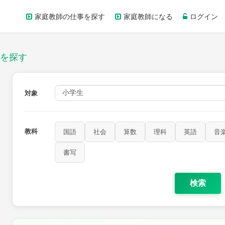
家庭教師の仕事を探す
家庭教師になる
ログイン
を探す
対象
教科
国語
社会
算数
理科
英語
音
書写
検索
家庭科
保健・体育
図画工作
書写