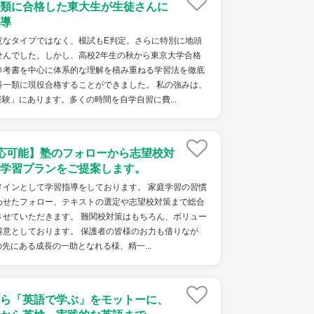
類に合格した東大生が生徒さんに
導
意なタイプではなく、模試もE判定。さらに特別に地頭
せんでした。しかし、高校2年生の秋から東京大学合格
参考書を中心に体系的な理解を積み重ねる学習法を徹底
科一類に現役合格することができました。 私の強みは、
験」にあります。多くの時間を自学自習に費...
応可能】塾のフォローから志望校対
学習プランをご提案します。
メインとして学習指導をしております。 家庭学習の習慣
わせたフォロー、テキストの選定や志望校対策まで総合
させていただきます。 難関校対策はもちろん、ボリュー
得意としております。 保護者の皆様のお力も借りなが
先にある成長の一助となれる様、精一...
ら「英語で学ぶ」をモットーに、