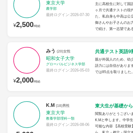
東京大学
主に高校生に対して国語
農学部
ヶ月で共通テストの現代
最終ログイン:2026-07-30
た、私自身も中高は公
2,500
御さんやお子さんのお力
¥
/時給
で続け、第一志望である
みう
共通テスト英語9
(20)女性
昭和女子大学
親が外国人のため、幼
グローバルビジネス学部
語力には自信があります
最終ログイン:2026-05-03
では85点を取りました
2,000
¥
/時給
K.M
東大生が基礎から
(18)男性
東京大学
閲覧ありがとうござい
教養学部理科一類
K.Mと申します。中学
最終ログイン:2026-08-06
可能な内容 【高校受験
ら、私立・都立・国立