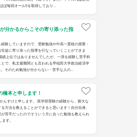
ほぼ毎回オール5を取得しており...
が分かるからこその寄り添った指
を経験していますので、受験勉強や中高一貫校の授業・
は生徒に寄り添った指導を行なっていくことができま
、成績上位ではありませんでしたが、一浪を経験し苦手科
ことで、私文最難関とも言われる早稲田大学政治経済学
。そのため勉強が分からない・苦手な人の...
の橋本と申します！
かんすけと申します。 医学部受験の経験から、膨大な
する方法を教えることができると思います！自分自身、
業が苦手だったのでそういう方に合った勉強も教えられ
します。