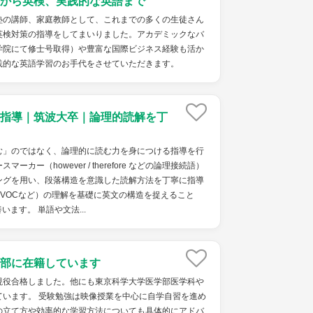
から英検、実践的な英語まで
塾の講師、家庭教師として、これまでの多くの生徒さん
英検対策の指導をしてまいりました。アカデミックなバ
学院にて修士号取得）や豊富な国際ビジネス経験も活か
践的な英語学習のお手代をさせていただきます。
指導｜筑波大卒｜論理的読解を丁
む」のではなく、論理的に読む力を身につける指導を行
カー（however / therefore などの論理接続語）
ングを用い、段落構造を意識した読解方法を丁寧に指導
VOCなど）の理解を基礎に英文の構造を捉えること
ます。 単語や文法...
部に在籍しています
現役合格しました。他にも東京科学大学医学部医学科や
ています。 受験勉強は映像授業を中心に自学自習を進め
の立て方や効率的な学習方法についても具体的にアドバ