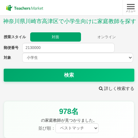
メニュー
授業スタイル
神奈川県川崎市高津区で小学生向けに家庭教師を探す
対面
オンライン
授業スタイル
対面
オンライン
郵便番号
郵便
番号
対象
対象
検索
詳しく検索する
教科
978名
国語
社会
算数
理科
英語
音楽
の家庭教師が見つかりました。
家庭科
保健・体育
並び順：
図画工作
書写