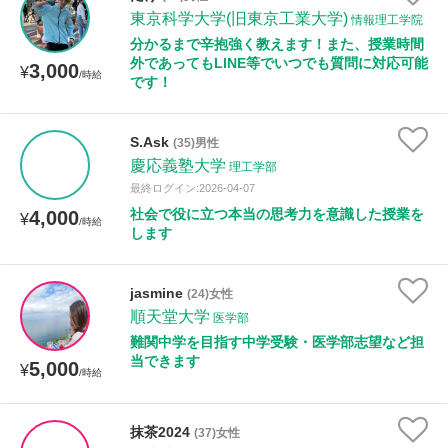
東京科学大学(旧東京工業大学)
情報理工学院
分かるまで辛抱強く教えます！また、授業時間
外であってもLINE等でいつでも質問に対応可能
3,000
¥
/時給
です！
S.Ask
(35)男性
慶応義塾大学
理工学部
最終ログイン:2026-04-07
社会で役に立つ本当の思考力を意識した授業を
4,000
¥
/時給
します
jasmine
(24)女性
順天堂大学
医学部
難関中学を目指す中学受験・医学部志望など担
当できます
5,000
¥
/時給
抹茶2024
(37)女性