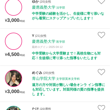
ゆか
(20)女性
慶應義塾大学
法学部
中学受験の経験を活かし、生徒様に寄り添いな
性別
がら着実にステップアップいたします！
3,000
¥
/時給
Y
(21)女性
慶應義塾大学
医学部
最終ログイン:2025-04-12
中学受験から大学受験まで！高校生物にも対
4,500
¥
/時給
応！生徒様に寄り添った指導をいたします
めぐみ
(20)女性
青山学院大学
文学部英米文学科
遠方の方や対面が難しい場合オンラ イン指導に
も対応しています。対面同様の質の指導を提供
3,000
¥
/時給
し ます。
たけ
(20)男性