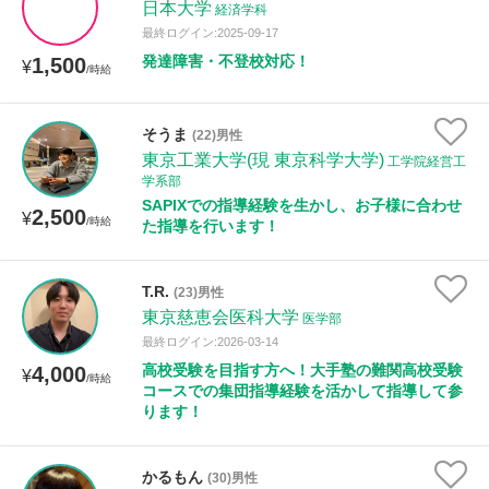
日本大学
経済学科
最終ログイン:2025-09-17
発達障害・不登校対応！
1,500
¥
/時給
そうま
(22)男性
東京工業大学(現 東京科学大学)
工学院経営工
学系部
SAPIXでの指導経験を生かし、お子様に合わせ
2,500
¥
/時給
た指導を行います！
T.R.
(23)男性
東京慈恵会医科大学
医学部
最終ログイン:2026-03-14
高校受験を目指す方へ！大手塾の難関高校受験
4,000
¥
/時給
コースでの集団指導経験を活かして指導して参
ります！
かるもん
(30)男性