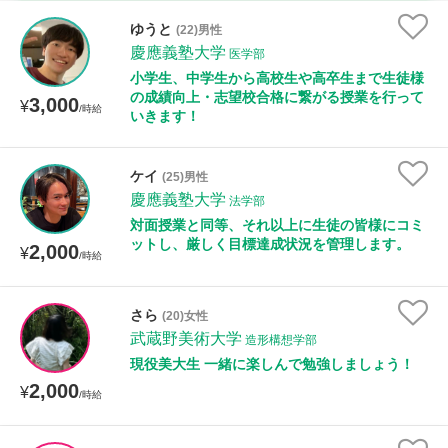
時給：¥1,000 ～ ¥10,000
ゆうと
(22)男性
慶應義塾大学
医学部
小学生、中学生から高校生や高卒生まで生徒様
の成績向上・志望校合格に繋がる授業を行って
3,000
授業可能日
¥
/時給
いきます！
月曜日
火曜日
水曜日
木曜日
金曜日
ケイ
(25)男性
土曜日
日曜日
慶應義塾大学
法学部
対面授業と同等、それ以上に生徒の皆様にコミ
ットし、厳しく目標達成状況を管理します。
所属大学
2,000
¥
/時給
さら
(20)女性
距離：15km以内
武蔵野美術大学
造形構想学部
現役美大生 一緒に楽しんで勉強しましょう！
2,000
¥
/時給
年齢：18-101歳