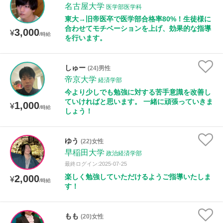
名古屋大学
医学部医学科
東大→旧帝医卒で医学部合格率80%！生徒様に
合わせてモチベーションを上げ、効果的な指導
3,000
¥
/時給
を行います。
しゅー
(24)男性
帝京大学
経済学部
今より少しでも勉強に対する苦手意識を改善し
ていければと思います。 一緒に頑張っていきま
1,000
¥
/時給
しょう！
ゆう
(22)女性
早稲田大学
政治経済学部
最終ログイン:2025-07-25
楽しく勉強していただけるようご指導いたしま
2,000
¥
/時給
す！
もも
(20)女性