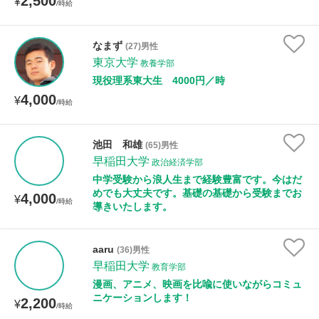
2,500
¥
/時給
なまず
(27)男性
東京大学
教養学部
現役理系東大生 4000円／時
4,000
¥
/時給
池田 和雄
(65)男性
早稲田大学
政治経済学部
中学受験から浪人生まで経験豊富です。今はだ
めでも大丈夫です。基礎の基礎から受験までお
4,000
¥
/時給
導きいたします。
aaru
(36)男性
早稲田大学
教育学部
漫画、アニメ、映画を比喩に使いながらコミュ
ニケーションします！
2,200
¥
/時給