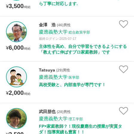
ら丁寧に対応します.
3,500
¥
/時給
金澤 浩
(46)男性
慶應義塾大学
総合政策学部
最終ログイン:2025-07-17
主体性を高め、自分で学習をできるようにする
6,000
¥
/時給
「教えずに伸ばすプロ家庭教師」です
Tatsuya
(29)男性
慶應義塾大学
医学部
高校受験と、内部進学が専門です！
2,000
¥
/時給
武田朋也
(28)男性
慶應義塾大学
理工学部
FP×家庭教師？！現役慶應生の授業が実質タ
ダ！指導実績も豊富！！