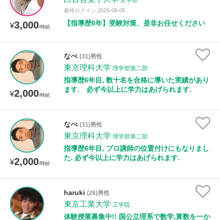
文学部
最終ログイン:2026-08-05
【指導歴6年】受験対策、是非お任せください
3,000
¥
/時給
なべ
(31)男性
東京理科大学
理学部第二部
指導歴6年目, 数十名を合格に導いた実績があり
ます. 必ず今以上に学力はあげられます.
2,000
¥
/時給
なべ
(31)男性
東京理科大学
理学部第二部
指導歴6年目, プロ講師の位置付けにもなりまし
た. 必ず今以上に学力はあげられます.
2,000
¥
/時給
haruki
(26)男性
東京工業大学
工学院
体験授業募集中!! 国公立理系で数学,算数を一か