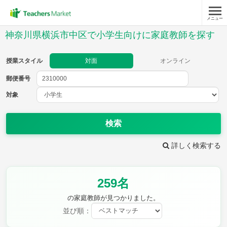
メニュー
授業スタイル
神奈川県横浜市中区で小学生向けに家庭教師を探す
対面
オンライン
授業スタイル
対面
オンライン
郵便番号
郵便
番号
対象
対象
検索
詳しく検索する
教科
259名
国語
社会
算数
理科
英語
音楽
の家庭教師が見つかりました。
家庭科
保健・体育
並び順：
図画工作
書写