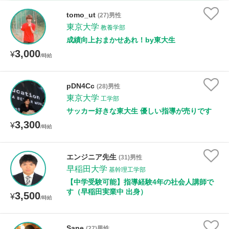
時給：¥1,000 ～ ¥10,000
tomo_ut
(27)男性
東京大学
教養学部
成績向上おまかせあれ！by東大生
3,000
授業可能日
¥
/時給
月曜日
火曜日
水曜日
木曜日
金曜日
pDN4Cc
(28)男性
東京大学
土曜日
日曜日
工学部
サッカー好きな東大生 優しい指導が売りです
3,300
¥
所属大学
/時給
エンジニア先生
(31)男性
早稲田大学
基幹理工学部
距離：15km以内
【中学受験可能】指導経験4年の社会人講師で
す（早稲田実業中 出身）
3,500
¥
/時給
年齢：18-101歳
Sane
(27)男性