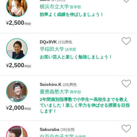
横浜市立大学
医学部
効率よく成績を伸ばしましょう！
性別
2,500
¥
/時給
DQx9VK
(33)男性
早稲田大学
法学部
お笑い芸人と楽しく勉強しましょう！
2,500
¥
/時給
Soichiro.K
(28)男性
慶應義塾大学
商学部
2年間個別指導塾で小学生〜高校生までを教え
ていました！楽しく学力を伸ばせる授業を目指
2,000
¥
/時給
します！
Sakuraba
(36)女性
白百合女子大学