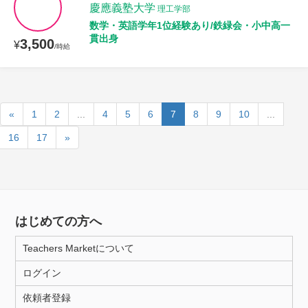
慶應義塾大学
理工学部
数学・英語学年1位経験あり/鉄緑会・小中高一
貫出身
3,500
¥
/時給
«
1
2
...
4
5
6
7
8
9
10
...
16
17
»
はじめての方へ
Teachers Marketについて
ログイン
依頼者登録