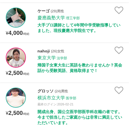
ケーゴ
(29)男性
慶應義塾大学
理工学部
大手プロ講師として4年間中学受験指導してい
ました、現役慶應大学院生です。
4,000
¥
/時給
nahoji
(26)女性
東京大学
法学部
帰国子女東大生に英語を教わりませんか？英会
話から受験英語、資格取得まで！
2,500
¥
/時給
グロッソ
(24)男性
横浜市立大学
医学部
最終ログイン:2026-02-21
開成出身、国公立医学部医学科在籍の者です。
2,500
¥
/時給
今まで担当したご家庭からは非常に満足してい
ただいています。