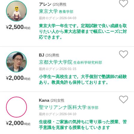
アレン
(25)男性
東京大学
教養学部
性別
最終ログイン:2026-04-03
東京大学一年生です。定期試験で良い成績を取
2,500
¥
/時給
りたい人から東大志望者まで幅広いニーズに対
応できます。
BJ
(35)男性
京都大学大学院
生命科学研究科部
最終ログイン:2026-01-15
小学生〜高校生まで。大手個別で塾講師の経験
2,000
¥
/時給
あり。教員免許も保持しております。
Kana
(26)女性
聖マリアンナ医科大学
医学部
最終ログイン:2026-04-10
生徒様・ご家族の気持ちに寄り添った授業、苦
2,000
¥
/時給
手意識を克服する授業をしていきます