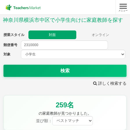
メニュー
授業スタイル
神奈川県横浜市中区で小学生向けに家庭教師を探す
対面
オンライン
授業スタイル
対面
オンライン
郵便番号
郵便
番号
対象
対象
検索
詳しく検索する
教科
259名
国語
社会
算数
理科
英語
音楽
の家庭教師が見つかりました。
家庭科
保健・体育
並び順：
図画工作
書写