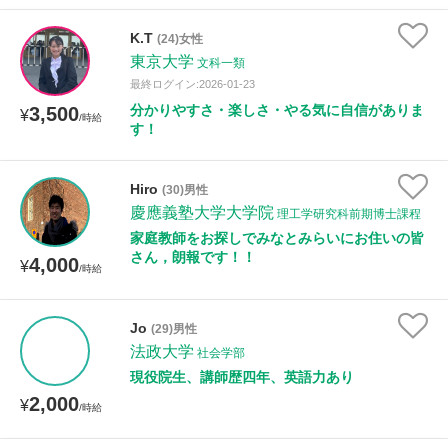
K.T
(24)女性
東京大学
文科一類
最終ログイン:2026-01-23
分かりやすさ・楽しさ・やる気に自信がありま
3,500
¥
/時給
す！
Hiro
(30)男性
慶應義塾大学大学院
理工学研究科前期博士課程
家庭教師をお探しでみなとみらいにお住いの皆
さん，朗報です！！
4,000
¥
/時給
Jo
(29)男性
法政大学
社会学部
現役院生、講師歴四年、英語力あり
2,000
¥
/時給