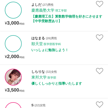
よしだ
(27)男性
慶應義塾大学
理工学部
【慶應理工生】算数数学物理を好きにさせます
【中学受験歴あり】
3,000
¥
/時給
はなまる
(26)男性
順天堂
医学部医学科
いっしょに勉強しよう！
2,000
¥
/時給
しらりな
(32)女性
東邦大学
医学部
優しくしっかりと指導いたします
3,500
¥
/時給
S
(22)女性