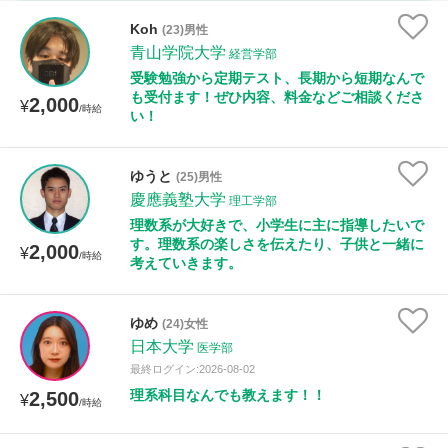
時給：¥1,000 ～ ¥10,000
Koh
(23)男性
青山学院大学
経営学部
受験勉強から定期テスト、長期から短期なんで
も受付ます！ぜひ内容、料金などご相談くださ
2,000
授業可能日
¥
/時給
い！
月曜日
火曜日
水曜日
木曜日
金曜日
ゆうと
(25)男性
土曜日
日曜日
慶應義塾大学
理工学部
理数系が大好きで、小学生に主に指導したいで
す。理数系の楽しさを伝えたり、子供と一緒に
所属大学
2,000
¥
/時給
考えていきます。
ゆめ
(24)女性
距離：15km以内
日本大学
医学部
最終ログイン:2026-08-02
理系科目なんでも教えます！！
2,500
¥
/時給
年齢：18-101歳