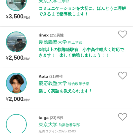
東京大学
工学部
コミュニケーションを大切に、ほんとうに理解
できるまで指導致します！
3,500
¥
/時給
rinex
(25)男性
慶應義塾大学
理工学部
3年以上の指導経験有 小中高生幅広く対応で
きます！ 楽しく勉強しましょう！！
2,500
¥
/時給
Kota
(21)男性
慶応義塾大学
総合政策学部
楽しく英語を教えられます！
2,000
¥
/時給
taiga
(23)男性
東京大学
前期教養学部
最終ログイン:2025-12-03