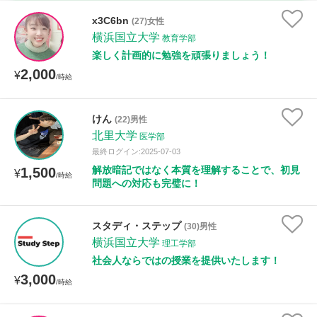
時給：¥1,000 ～ ¥10,000
x3C6bn
(27)女性
横浜国立大学
教育学部
楽しく計画的に勉強を頑張りましょう！
2,000
授業可能日
¥
/時給
月曜日
火曜日
水曜日
木曜日
金曜日
けん
(22)男性
北里大学
土曜日
日曜日
医学部
最終ログイン:2025-07-03
解放暗記ではなく本質を理解することで、初見
1,500
¥
所属大学
/時給
問題への対応も完璧に！
スタディ・ステップ
(30)男性
距離：15km以内
横浜国立大学
理工学部
社会人ならではの授業を提供いたします！
3,000
¥
/時給
年齢：18-101歳