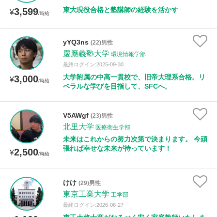
東大現役合格と塾講師の経験を活かす
3,599
¥
/時給
yYQ3ns
(22)男性
慶應義塾大学
環境情報学部
最終ログイン:2025-09-30
大学附属の中高一貫校で、旧帝大理系合格。リ
3,000
¥
/時給
ベラルな学びを目指して、SFCへ。
V5AWgf
(23)男性
北里大学
医療衛生学部
未来はこれからの努力次第で決まります。 今頑
張れば幸せな未来が待っています！
2,500
¥
/時給
けけ
(29)男性
東京工業大学
工学部
最終ログイン:2026-06-27