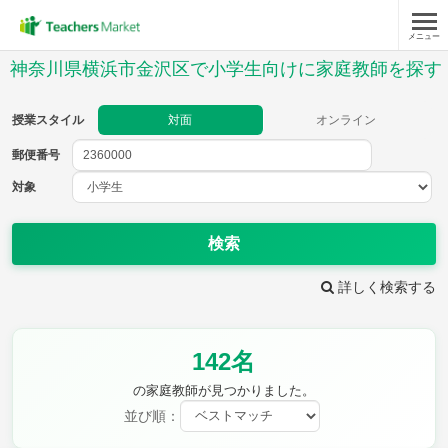
メニュー
授業スタイル
神奈川県横浜市金沢区で小学生向けに家庭教師を探す
対面
オンライン
授業スタイル
対面
オンライン
郵便番号
郵便
番号
対象
対象
検索
詳しく検索する
教科
142名
国語
社会
算数
理科
英語
音楽
の家庭教師が見つかりました。
家庭科
保健・体育
並び順：
図画工作
書写