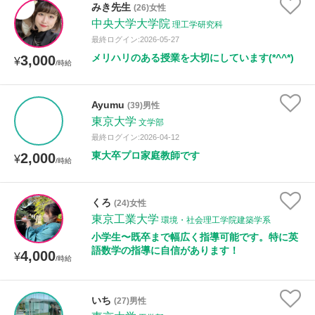
みき先生
(26)女性
中央大学大学院
理工学研究科
性別
最終ログイン:2026-05-27
メリハリのある授業を大切にしています(*^^*)
3,000
¥
/時給
Ayumu
(39)男性
東京大学
文学部
最終ログイン:2026-04-12
東大卒プロ家庭教師です
2,000
¥
/時給
くろ
(24)女性
東京工業大学
環境・社会理工学院建築学系
小学生〜既卒まで幅広く指導可能です。特に英
語数学の指導に自信があります！
4,000
¥
/時給
いち
(27)男性