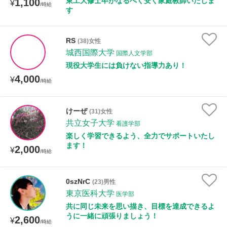
東工大修士卒がなるべく安く家庭教師いたしま
1,100
¥
/時給
す
RS
(38)女性
城西国際大学
国際人文学部
現役大学生には負けない指導力あり！
4,000
¥
/時給
けーぜ
(31)女性
共立女子大学
看護学部
楽しく学習できるよう、全力でサポートいたし
ます！
2,000
¥
/時給
0szNrC
(23)男性
東京医科大学
医学部
共に同じ未来を思い描き、目標を達成できるよ
うに一緒に頑張りましょう！
2,600
¥
/時給