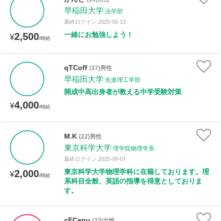
早稲田大学
法学部
最終ログイン:2025-05-13
性別
一緒にお勉強しよう！
2,500
¥
/時給
qTCoff
(37)男性
早稲田大学
先進理工学部
開成中高出身者が教える中学受験対策
4,000
¥
/時給
M.K
(22)男性
東京科学大学
理学院物理学系
最終ログイン:2025-08-07
東京科学大学物理学科に在籍しております。理
2,000
¥
/時給
系科目全般、英語の指導を得意としておりま
す。
cFCepu
(23)女性