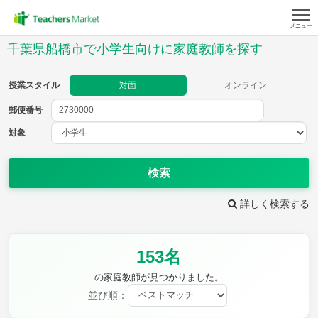
メニュー
授業スタイル
千葉県船橋市で小学生向けに家庭教師を探す
対面
オンライン
授業スタイル
対面
オンライン
郵便番号
郵便
番号
対象
対象
検索
詳しく検索する
教科
153名
国語
社会
算数
理科
英語
音楽
の家庭教師が見つかりました。
家庭科
保健・体育
並び順：
図画工作
書写