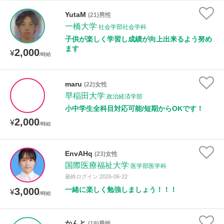
時給：¥1,000 ～ ¥10,000
YutaM
(21)男性
一橋大学
社会学部社会学科
子供が楽しく学習し成績が向上出来るよう努め
ます
2,000
授業可能日
¥
/時給
月曜日
火曜日
水曜日
木曜日
金曜日
maru
(22)女性
早稲田大学
土曜日
日曜日
政治経済学部
小中学生全科目対応可能/短期からOKです！
2,000
¥
所属大学
/時給
EnvAHq
(23)女性
国際医療福祉大学
医学部医学科
距離：15km以内
最終ログイン:2026-06-22
一緒に楽しく勉強しましょう！！！
3,000
¥
/時給
年齢：18-101歳
かんと
(19)男性