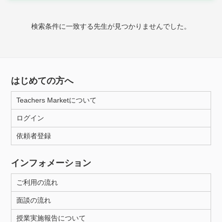
時給：¥1,000 ～ ¥10,000
検索条件に一致する先生が見つかりませんでした。
授業可能日
月曜日
火曜日
水曜日
木曜日
金曜日
はじめての方へ
土曜日
日曜日
Teachers Marketについて
ログイン
所属大学
依頼者登録
インフォメーション
距離：15km以内
ご利用の流れ
面談の流れ
年齢：18-101歳
授業実施報告について