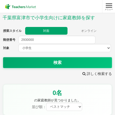
メニュー
授業スタイル
千葉県富津市で小学生向けに家庭教師を探す
対面
オンライン
授業スタイル
対面
オンライン
郵便番号
郵便
番号
対象
対象
検索
詳しく検索する
教科
0名
国語
社会
算数
理科
英語
音楽
の家庭教師が見つかりました。
家庭科
保健・体育
並び順：
図画工作
書写