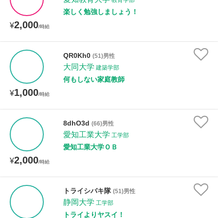
教育学部
楽しく勉強しましょう！
2,000
¥
/時給
QR0Kh0
(51)男性
大同大学
建築学部
何もしない家庭教師
1,000
¥
/時給
8dhO3d
(66)男性
愛知工業大学
工学部
愛知工業大学ＯＢ
2,000
¥
/時給
トライシバキ隊
(51)男性
静岡大学
工学部
トライよりヤスイ！