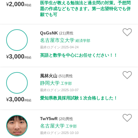
医学生が教える勉強法と過去問の対策。予想問
2,000
¥
/時給
題の作成などもできます。第一志望特化でも併
願でも可
QsGsNK
(21)男性
名古屋市立大学
経済学部
最終ログイン:2025-04-24
英語と数学を中心にお任せください！！
3,000
¥
/時給
風林火山
(51)男性
静岡大学
工学部
最終ログイン:2025-10-07
愛知県教員採用試験１次合格しました！
3,000
¥
/時給
TwY5wR
(20)男性
名古屋大学
工学部
最終ログイン:2025-10-10