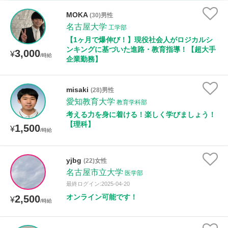
時給：¥1,000 ～ ¥10,000
MOKA
(30)男性
名古屋大学
工学部
【1ヶ月で爆伸び！】現役社会人がロジカルシ
ンキングに基づいた進路・教育指導！【超大手
3,000
授業可能日
¥
/時給
企業勤務】
月曜日
火曜日
水曜日
木曜日
金曜日
misaki
(28)男性
土曜日
日曜日
愛知教育大学
教育学科部
考える力を身に着ける！楽しく学びましょう！
【理科】
所属大学
1,500
¥
/時給
yjbg
(22)女性
距離：15km以内
名古屋市立大学
医学部
最終ログイン:2025-04-20
オンライン可能です！
2,500
¥
/時給
年齢：18-101歳