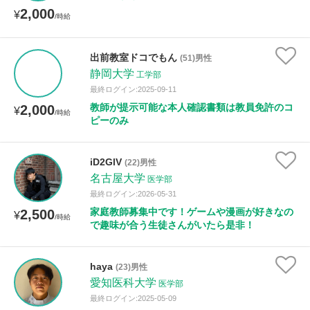
2,000
¥
/時給
出前教室ドコでもん
(51)男性
静岡大学
工学部
最終ログイン:2025-09-11
教師が提示可能な本人確認書類は教員免許のコ
2,000
¥
/時給
ピーのみ
iD2GlV
(22)男性
名古屋大学
医学部
最終ログイン:2026-05-31
家庭教師募集中です！ゲームや漫画が好きなの
2,500
¥
/時給
で趣味が合う生徒さんがいたら是非！
haya
(23)男性
愛知医科大学
医学部
最終ログイン:2025-05-09