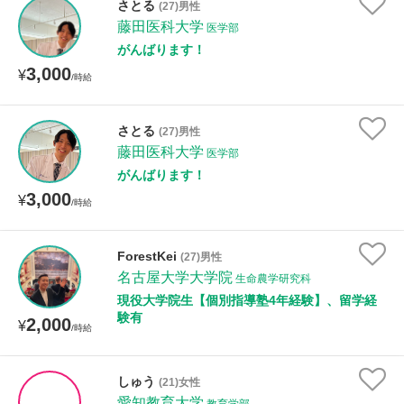
さとる
(27)男性
藤田医科大学
医学部
がんばります！
性別
3,000
¥
/時給
さとる
(27)男性
藤田医科大学
医学部
がんばります！
3,000
¥
/時給
ForestKei
(27)男性
名古屋大学大学院
生命農学研究科
現役大学院生【個別指導塾4年経験】、留学経
験有
2,000
¥
/時給
しゅう
(21)女性
愛知教育大学