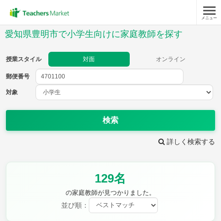
メニュー
授業スタイル
愛知県豊明市で小学生向けに家庭教師を探す
対面
オンライン
授業スタイル
対面
オンライン
郵便番号
郵便
番号
対象
対象
検索
詳しく検索する
教科
129名
国語
社会
算数
理科
英語
音楽
の家庭教師が見つかりました。
家庭科
保健・体育
並び順：
図画工作
書写