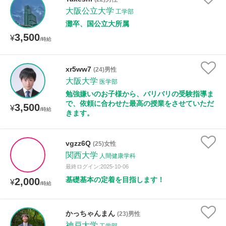
大阪公立大学
工学部
灘卒、国公立大所属
性別
3,500
¥
/時給
xr5ww7
(24)男性
大阪大学
医学部
勉強嫌いのお子様から、バリバリの受験指導ま
で、依頼に合わせた最高の授業をさせていただ
3,500
¥
/時給
きます。
vgzz6Q
(25)女性
関西大学
人間健康学科
最終ログイン:2025-10-06
基礎基本の定着を目指します！
2,000
¥
/時給
かっちゃんまん
(23)男性
神戸大学