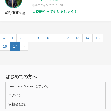
工学部
最終ログイン:2025-10-31
大逆転やってやりましょう！
2,000
¥
/時給
«
1
2
...
9
10
11
12
13
14
15
16
17
»
はじめての方へ
Teachers Marketについて
ログイン
依頼者登録