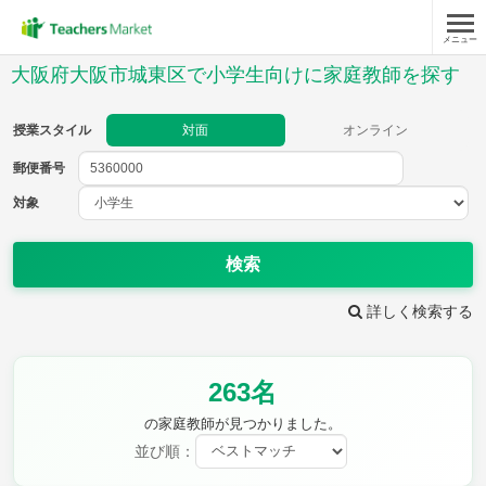
メニュー
授業スタイル
大阪府大阪市城東区で小学生向けに家庭教師を探す
対面
オンライン
授業スタイル
対面
オンライン
郵便番号
郵便
番号
対象
対象
検索
詳しく検索する
教科
263名
国語
社会
算数
理科
英語
音楽
の家庭教師が見つかりました。
家庭科
保健・体育
並び順：
図画工作
書写