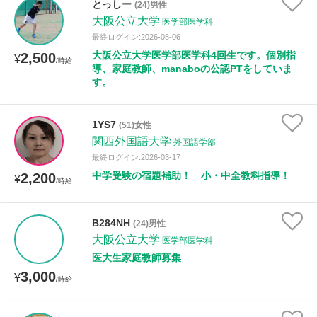
とっしー
(24)男性
大阪公立大学
医学部医学科
最終ログイン:2026-08-06
性別
大阪公立大学医学部医学科4回生です。個別指
2,500
¥
/時給
導、家庭教師、manaboの公認PTをしていま
す。
1YS7
(51)女性
関西外国語大学
外国語学部
最終ログイン:2026-03-17
中学受験の宿題補助！ 小・中全教科指導！
2,200
¥
/時給
B284NH
(24)男性
大阪公立大学
医学部医学科
医大生家庭教師募集
3,000
¥
/時給