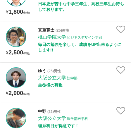
日本史が苦手な中学三年生、高校三年生お待ち
しております。
1,800
¥
/時給
真重寛太
(25)男性
桃山学院大学
ビジネスデザイン学部
毎日の勉強を楽しく、成績をUP出来るように
します!!
2,500
¥
/時給
ゆう
(25)男性
大阪公立大学
法学部
生徒様の募集
2,000
¥
/時給
中野
(22)男性
大阪公立大学
医学部医学科
理系科目が得意です！