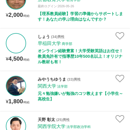
教育学部
最終ログイン:2026-05-26
【理系教員経験】学習の準備からサポートしま
2,000
¥
/時給
す！あなたの学ぶ理由はなんですか？
しょう
(34)男性
早稲田大学
商学部
オンライン経験豊富！大学受験英語はお任せ！
教員免許有で指導歴10年500名以上！オリジナ
4,500
¥
/時給
ル教材も有！
みやうちゆうま
(33)男性
関西大学
法学部
元々勉強嫌いが勉強のコツ教えます【小学生～
高校生】
1,800
¥
/時給
天野 彰太
(25)男性
関西学院大学
法学部政治学科