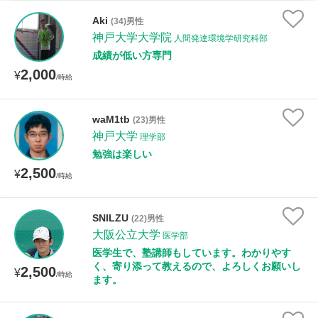
時給：¥1,000 ～ ¥10,000
Aki
(34)男性
神戸大学大学院
人間発達環境学研究科部
成績が低い方専門
2,000
授業可能日
¥
/時給
月曜日
火曜日
水曜日
木曜日
金曜日
waM1tb
(23)男性
神戸大学
土曜日
日曜日
理学部
勉強は楽しい
2,500
¥
所属大学
/時給
SNILZU
(22)男性
大阪公立大学
医学部
距離：15km以内
医学生で、塾講師もしています。わかりやす
く、寄り添って教えるので、よろしくお願いし
2,500
¥
/時給
ます。
年齢：18-101歳