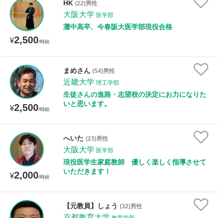
HK
(22)男性
大阪大学
医学部
灘中高卒、今春阪大医学部現役合格
2,500
¥
/時給
まめさん
(54)男性
近畿大学
理工学部
生徒さんの進路・志望校の決定にお力になりた
いと思います。
2,500
¥
/時給
へいた
(23)男性
大阪大学
医学部
現役医学生家庭教師 優しく楽しく指導させて
いただきます！
2,000
¥
/時給
【元教員】しょう
(32)男性
京都教育大学