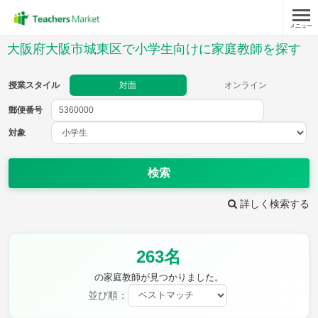
メニュー
授業スタイル
大阪府大阪市城東区で小学生向けに家庭教師を探す
対面
オンライン
授業スタイル
対面
オンライン
郵便番号
郵便
番号
対象
対象
検索
詳しく検索する
教科
263名
国語
社会
算数
理科
英語
音楽
の家庭教師が見つかりました。
家庭科
保健・体育
並び順：
図画工作
書写