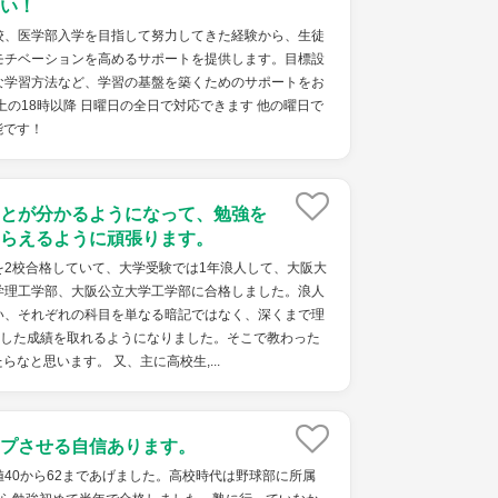
い！
校、医学部入学を目指して努力してきた経験から、生徒
モチベーションを高めるサポートを提供します。目標設
な学習方法など、学習の基盤を築くためのサポートをお
土の18時以降 日曜日の全日で対応できます 他の曜日で
能です！
とが分かるようになって、勉強を
らえるように頑張ります。
を2校合格していて、大学受験では1年浪人して、大阪大
学理工学部、大阪公立大学工学部に合格しました。浪人
い、それぞれの科目を単なる暗記ではなく、深くまで理
定した成績を取れるようになりました。そこで教わった
なと思います。 又、主に高校生,...
プさせる自信あります。
40から62まであげました。高校時代は野球部に所属