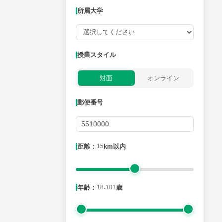
所属大学
授業可能日
授業スタイル
月曜日
火曜日
水曜日
木曜日
金曜日
対面
オンライン
所属大学
郵便番号
距離：15km以内
距離：
15
km以内
年齢：18-101歳
年齢：
18
-
101
歳
性別