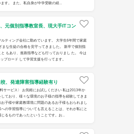
す。 また、私自身が中学受験の経...
、元個別指導教室長、現大手ITコン
ルティング会社に勤めています。 大学生6年間で家庭
ざまな生徒の合格を見守ってきました。 新卒で個別指
と もあり、進路指導なども行っておりまし た。 今は
をアップロード して学習支援を行ってます。
登校、発達障害指導経験有り
料サービス〉 お気軽にお試しください 私は2013年か
をしており、様々な環境のお子様の指導を経験してきま
のお子様や家庭教環境に問題のあるお子様もおられまし
様への学習指導についても言えることは、それが私にと
じるものであったということです。お...