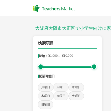
授業スタイル
対面
大阪府大阪市大正区で小学生向けに家
郵便番号
検索項目
時給：¥
1,000
～ ¥
10,000
対象
授業可能日
教科
月曜日
火曜日
水曜日
国語
社会
算数
理科
英語
音楽
木曜日
金曜日
土曜日
日曜日
時給：¥1,000 ～ ¥10,000