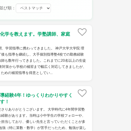
並び順：
化学を教えます。学塾講師、家庭
間、学習指導に携わってきました。 神戸大学大学院 理
了後も指導を継続し、大手個別指導塾4校での勤務経験
教師も数年行ってきました。これまでに20名以上の生徒
受験対策から学校の補習まで幅広く対応してきましたが、
ための補習指導を得意としてい...
導経験4年！ゆっくりわかりやすく
す！
さりありがとうございます。 大学時代に4年間学習塾
の経験があります。当時は小中学生の学校フォローや、
を担当しており、優しい先生と言っていただくことが多
が勉強（特に算数・数学）が苦手だったため、勉強が楽し