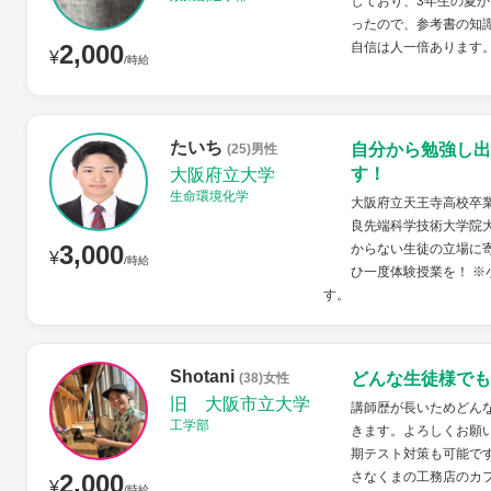
しており、3年生の夏
ったので、参考書の知
2,000
自信は人一倍あります
¥
/時給
たいち
自分から勉強し出
(25)男性
す！
大阪府立大学
生命環境化学
大阪府立天王寺高校卒業
良先端科学技術大学院
3,000
からない生徒の立場に
¥
/時給
ひ一度体験授業を！ 
す。
Shotani
どんな生徒様でも
(38)女性
旧 大阪市立大学
講師歴が長いためどん
工学部
きます。よろしくお願
期テスト対策も可能で
2,000
さなくまの工務店のカ
¥
/時給