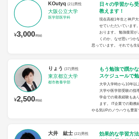
KOutyq
日々の学習から受
(21)男性
教えます！
大阪公立大学
医学部医学科
現在高校1年生と神戸
せていただいています。
3,000
おります。 勉強復習
¥
/時給
くのか、なぜ思いつか
思っています。 それでも生徒
りょう
もう勉強で躓かな
(37)男性
スケジュールで勉
東京都立大学
都市教養学部
大学入学時から10年
大学や医学部受験の指
2,500
学会での発表経験もあ
¥
/時給
ます。 IT企業での勤
やる気UPのノウハウも豊富
大井 紘士
効果的な学習方法
(22)男性