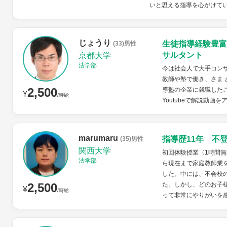
いと思える指導を心がけていま
じょうり
生徒指導経験豊富
(33)男性
サルタント
京都大学
法学部
今は社会人で大手コンサ
教師や塾で働き、さま 
2,500
導塾の企業に就職したこ
¥
/時給
Youtubeで解説動画
marumaru
指導歴11年 不
(35)男性
関西大学
初回体験授業〈1時間無
法学部
ら現在まで家庭教師業
した。中には、不会校
2,500
た。しかし、どのお子
¥
/時給
って非常にやりがいを感