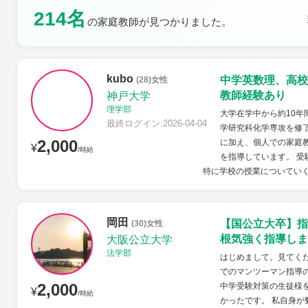
214名
の家庭教師が見つかりました。
土曜日
日曜日
kubo
中学英数理、高校
(28)女性
教師経験あり
神戸大学
理学部
大学在学中から約10年
最終ログイン:2026-04-04
学研究科化学専攻を修
2,000
に加え、個人での家庭
¥
/時給
を指導しています。 
特に学校の授業についていく
岡田
【国公立大卒】指
(30)女性
根気強く指導しま
大阪公立大学
法学部
はじめまして。見てくだ
でのマンツーマン指導
2,000
中学受験対策の生徒様
¥
/時給
かったです。 私自身