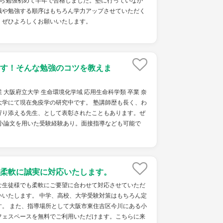
から勉強初めて半年で合格しました。塾に行っていなか
識や勉強する順序はもちろん学力アップさせていただく
。ぜひよろしくお願いいたします。
す！そんな勉強のコツを教えま
 大阪府立大学 生命環境化学域 応用生命科学類 卒業 奈
大学にて現在免疫学の研究中です。 塾講師歴も長く、わ
寄り添える先生、として表彰されたこともあります。ぜ
※小論文を用いた受験経験あり。面接指導なども可能で
柔軟に誠実に対応いたします。
な生徒様でも柔軟にご要望に合わせて対応させていただ
いいたします。 中学、高校、大学受験対策はもちろん定
す。 また、指導場所として大阪市東住吉区今川にある小
フェスペースを無料でご利用いただけます。こちらに来