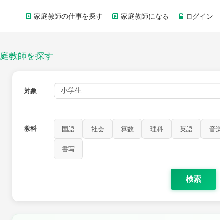
家庭教師の仕事を探す
家庭教師になる
ログイン
庭教師を探す
対象
教科
国語
社会
算数
理科
英語
音
書写
検索
家庭科
保健・体育
図画工作
書写