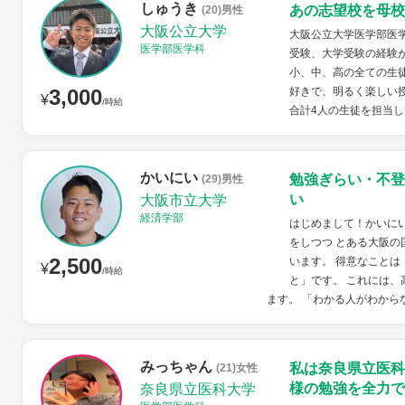
しゅうき
あの志望校を母校
(20)男性
大阪公立大学
大阪公立大学医学部医学
医学部医学科
受験、大学受験の経験
小、中、高の全ての生
3,000
好きで、明るく楽しい
¥
/時給
合計4人の生徒を担当して
かいにい
勉強ぎらい・不登
(29)男性
い
大阪市立大学
経済学部
はじめまして！かいに
をしつつ とある大阪の
2,500
います。 得意なこと
¥
/時給
と」です。 これには
ます。 「わかる人がわからな
みっちゃん
私は奈良県立医科
(21)女性
様の勉強を全力で
奈良県立医科大学