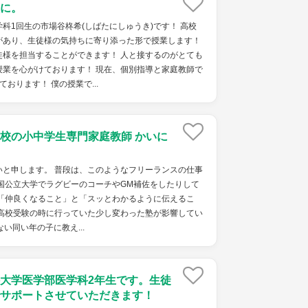
に。
科1回生の市場谷柊希(しばたにしゅうき)です！ 高校
があり、生徒様の気持ちに寄り添った形で授業します！
徒様を担当することができます！ 人と接するのがとても
授業を心がけております！ 現在、個別指導と家庭教師で
おります！ 僕の授業で...
校の小中学生専門家庭教師 かいに
いと申します。 普段は、このようなフリーランスの仕事
国公立大学でラグビーのコーチやGM補佐をしたりして
は「仲良くなること」と「スッとわかるように伝えるこ
、高校受験の時に行っていた少し変わった塾が影響してい
い同い年の子に教え...
大学医学部医学科2年生です。生徒
サポートさせていただきます！