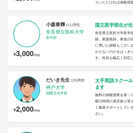
ていただければ体験授
小森春輝
国立医学部生が生
(21)男性
奈良県立医科大学
奈良県立医科大学医学部
医学部
師、家庭教師、東進の
に導いた経験もござい
3,000
からないのかをはっき
¥
/時給
す。科目も幅広く対応
だいき先生
大手英語スクール
(29)男性
ます
神戸大学
国際文化学部
無料の体験授業を承っ
曜日時間の適宜振り替
2,000
く徹底サポートしてい
¥
/時給
さい。