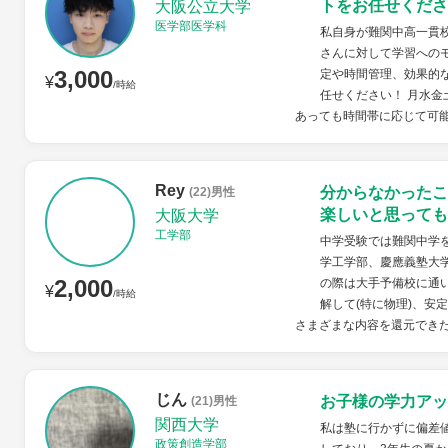
トをお任せくださ
大阪公立大学
医学部医学科
私自身が難関中高一貫
さんに対して学習への
3,000
定や時間管理、効果的
¥
/時給
任せください！ 月水金
あっても時間帯に応じて可
Rey
分からなかったこ
(22)男性
楽しいと思っても
大阪大学
工学部
中学受験では難関中学
学工学部、慶應義塾大
2,000
の際は大手予備校に通
¥
/時給
解して(特に物理)、安
さまざまな内容を還元できたら
じん
お子様の学力アッ
(21)男性
関西大学
私は塾に行かずに偏差値
政策創造学部