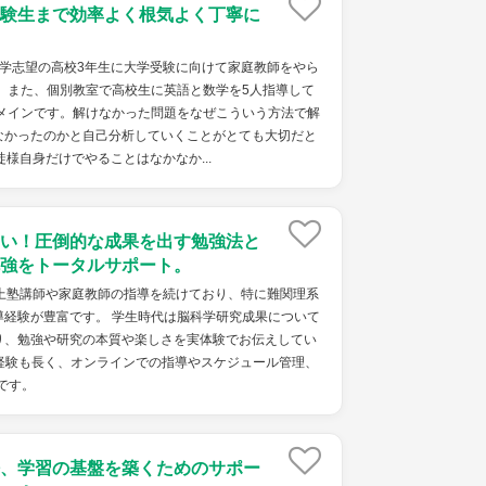
験生まで効率よく根気よく丁寧に
大学志望の高校3年生に大学受験に向けて家庭教師をやら
 また、個別教室で高校生に英語と数学を5人指導して
がメインです。解けなかった問題をなぜこういう方法で解
なかったのかと自己分析していくことがとても大切だと
様自身だけでやることはなかなか...
い！圧倒的な成果を出す勉強法と
強をトータルサポート。
以上塾講師や家庭教師の指導を続けており、特に難関理系
導経験が豊富です。 学生時代は脳科学研究成果について
り、勉強や研究の本質や楽しさを実体験でお伝えしてい
務経験も長く、オンラインでの指導やスケジュール管理、
です。
、学習の基盤を築くためのサポー