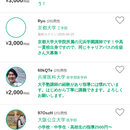
3,000
¥
/時給
う！
Ryo
(28)男性
京都大学
工学部
最終ログイン:2025-06-25
京都大学大学院所属の元浜学園講師です！中高
3,000
¥
/時給
一貫校出身ですので、同じキャリアパスの生徒
さん大募集！
60kQTe
(29)男性
兵庫医科大学
医学部医学科
大手塾講師の経験があり指導には慣れていま
す。はじめから丁寧に講義できます。よろしく
2,000
¥
/時給
お願いします。
97OszH
(25)男性
大阪公立大学
医学部
小学校・中学生・高校生の指導2500円〜