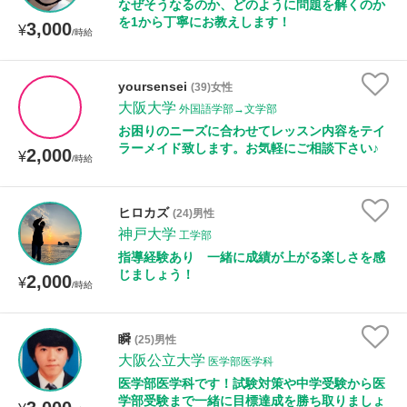
なぜそうなるのか、どのように問題を解くのか
を1から丁寧にお教えします！
3,000
¥
/時給
yoursensei
(39)女性
大阪大学
外国語学部→文学部
お困りのニーズに合わせてレッスン内容をテイ
ラーメイド致します。お気軽にご相談下さい♪
2,000
¥
/時給
ヒロカズ
(24)男性
神戸大学
工学部
指導経験あり 一緒に成績が上がる楽しさを感
じましょう！
2,000
¥
/時給
瞬
(25)男性
大阪公立大学
医学部医学科
医学部医学科です！試験対策や中学受験から医
学部受験まで一緒に目標達成を勝ち取りましょ