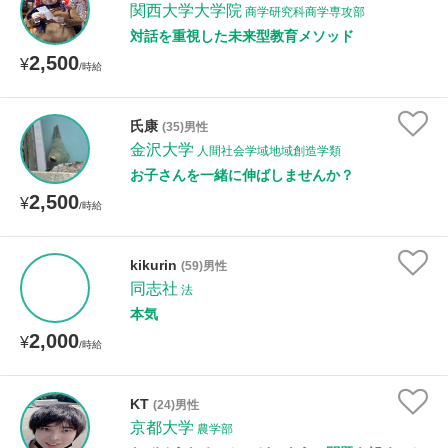
関西大学大学院
商学研究科商学専攻部
対話を重視した未来型教育メソッド
2,500
¥
/時給
氏康
(35)男性
金沢大学
人間社会学域地域創造学類
お子さんを一緒に伸ばしませんか？
2,500
¥
/時給
kikurin
(59)男性
同志社
法
本気
2,000
¥
/時給
KT
(24)男性
京都大学
農学部