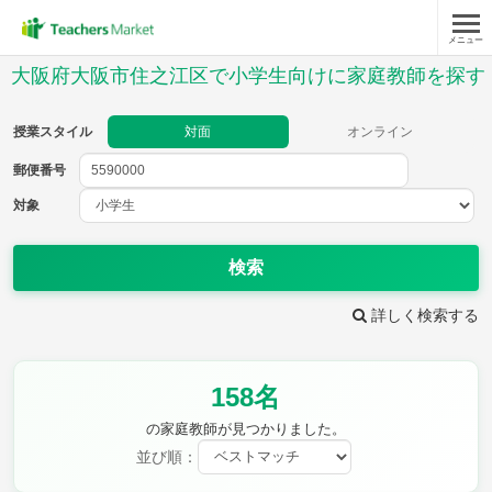
メニュー
授業スタイル
大阪府大阪市住之江区で小学生向けに家庭教師を探す
対面
オンライン
授業スタイル
対面
オンライン
郵便番号
郵便
番号
対象
対象
検索
詳しく検索する
教科
158名
国語
社会
算数
理科
英語
音楽
の家庭教師が見つかりました。
家庭科
保健・体育
並び順：
図画工作
書写