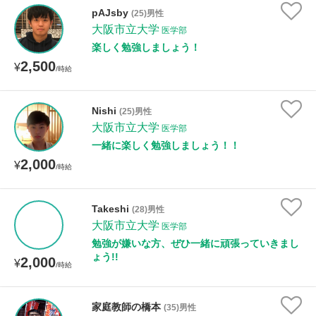
pAJsby
(25)男性
大阪市立大学
医学部
性別
楽しく勉強しましょう！
2,500
¥
/時給
Nishi
(25)男性
大阪市立大学
医学部
一緒に楽しく勉強しましょう！！
2,000
¥
/時給
Takeshi
(28)男性
大阪市立大学
医学部
勉強が嫌いな方、ぜひ一緒に頑張っていきまし
ょう!!
2,000
¥
/時給
家庭教師の橋本
(35)男性