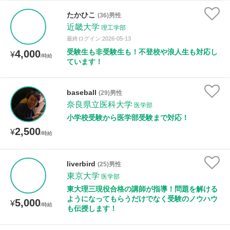
時給：¥1,000 ～ ¥10,000
たかひこ
(36)男性
近畿大学
理工学部
最終ログイン:2026-05-13
受験生も非受験生も！不登校や浪人生も対応し
4,000
授業可能日
¥
/時給
ています！
月曜日
火曜日
水曜日
木曜日
金曜日
baseball
(29)男性
土曜日
日曜日
奈良県立医科大学
医学部
小学校受験から医学部受験まで対応！
所属大学
2,500
¥
/時給
liverbird
(25)男性
距離：15km以内
東京大学
医学部
東大理三現役合格の講師が指導！問題を解ける
ようになってもらうだけでなく受験のノウハウ
5,000
¥
/時給
も伝授します！
年齢：18-101歳