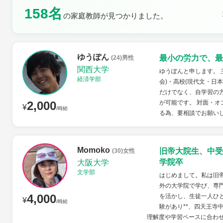
158名
の家庭教師が見つかりました。
土曜日
日曜日
ゆうぽん
最小の労力で、最
(24)男性
関西大学
ゆうぽんと申します。 
経済学部
会)・高校(現代文・日
だけでなく、自学習の
2,000
が可能です。 対面・
¥
/時給
る為、要相談でお願い
Momoko
旧帝大院生、中受
(30)女性
学院卒
大阪大学
文学部
はじめまして。私は旧
外の大学院で学び、専
4,000
を活かし、生徒一人ひと
¥
/時給
験があり**、四天王寺
理解度や学習ペースに合わせ