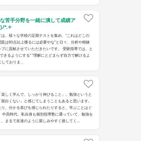
な苦手分野を一緒に潰して成績ア
⁠*⁠.⁠✧
ては、様々な学校の定期テストを集め、“これはどこの
の問題は80点以上獲るには必要やな”と日々、分析や精錬
ップに貢献させていただきたいです。 受験指導では、と
をできるようにする” “理解にとどまらず自力で解けるよ
しておりま...
「楽しく学んで、しっかり伸びること」。勉強というと
「面白くない」と感じてしまうこともあると思います。
たり、分かる喜びを感じられたりすると、学ぶことはぐ
。 中高時代、私自身も個別指導塾に通っていて、勉強を
、まるで友達のように親しみやすく接してく...