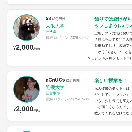
58
独りでは避けがち
(30)男性
ップしよう(⁠ﾉ⁠◕⁠ヮ⁠◕⁠)⁠ﾉ
大阪大学
理学部
定期テスト対策におい
最終ログイン:2026-05-27
学校にも出てる” “こ
2,000
を重ねており、成績ア
¥
/時給
にかく “できないこと
うにする” の2点をモットーに
nCnUCs
楽しい授業を！
(21)男性
近畿大学
私の授業のモットーは
経営学部
どうしても「つらい」
最終ログイン:2025-07-08
でも、少し視点を変え
2,000
っと面白くなるんです
¥
/時給
教えてくれるだけでなく