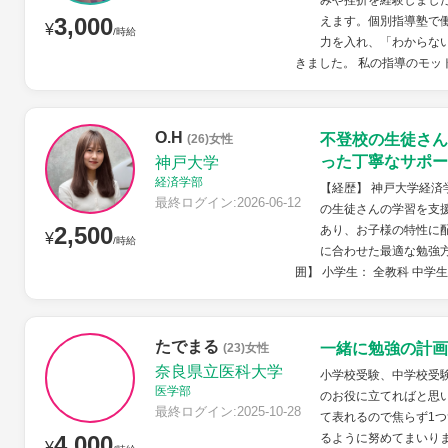
みや挫折を経験しまし
3,000
えます。個別指導塾で
¥
/時給
力を入れ、「わからな
きました。 私の指導のモッ
O.H
不登校の生徒さん
(26)女性
った丁寧なサポー
神戸大学
経済学部
【経歴】 神戸大学経
最終ログイン:2026-06-12
の生徒さんの学習を支
2,500
あり、お子様の特性に
¥
/時給
に合わせた最適な勉強
囲】 小学生： 全教科 中学生：
たでまる
一緒に勉強の計画
(23)女性
奈良県立医科大学
小学校受験、中学校受
医学部
のお役に立てればと思
最終ログイン:2025-10-28
て表れるので焦らず1
4,000
るように努めてまいり
¥