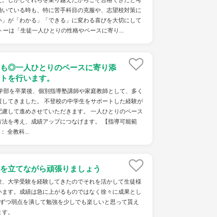
た。しかしそれらを乗り越えたからこそ合格できたと考
働いている時も、特に苦手科目の克服や、志望校対策に
い」が「わかる」「できる」に変わる喜びを大切にして
トーは「生徒一人ひとりの性格やペースに寄り...
も◎一人ひとりのペースに寄り添
トを行います。
済学部を卒業後、個別指導塾講師や家庭教師として、多く
援してきました。 不登校の中学生をサポートした経験が
配慮して進めさせていただきます。 一人ひとりのペース
方法を考え、成績アップにつなげます。 【指導可能範
 全教科...
を立てながら頑張りましょう
験、大学受験を経験してきたのでそれを活かして生徒様
います。成績は急に上がるものではなく徐々に成果とし
つずつ弱点を潰して勉強を少しでも楽しいと思って貰え
ます。