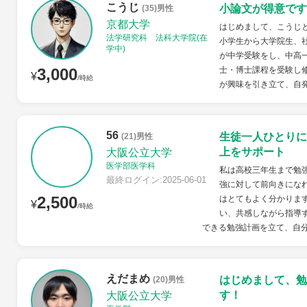
こうじ
小論文が得意です
(35)男性
京都大学
はじめまして、こうじ
法学研究科 法科大学院(在
小学生から大学院生、
学中)
が中学受験をし、中高
3,000
士・博士課程を受験し
¥
/時給
が興味を引き立て、自発
56
生徒一人ひとりに
(21)男性
上をサポート
大阪公立大学
医学部医学科
私は高校三年生まで勉
最終ログイン:2025-06-01
強に対して前向きにな
2,500
はとてもよく分かりま
¥
/時給
い、共感しながら指導
できる勉強計画を立て、自分
えだまめ
はじめまして、勉
(20)男性
す！
大阪公立大学