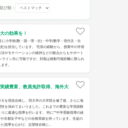
並び順：
大の効果を！
主に小学校(数・国・理・社)・中学(数学・現代文・社
本史)を担当しています。 宅浪の経験から、授業中の学習
方法やモチベーションの維持などの観点からもサポート
オンライン共に可能ですが、対面は移動可能距離に限られ
します。
実績豊富、教員免許取得、海外大
帝大を現役合格し、同大学の大学院を修了後、さらに海
門性を深めてまいりました。これまでの豊富な学習経験
りに最適な指導を行います。 特に**中学受験指導の経
中や京都女子中などの合格実績を持っています。生徒の
た指導を心がけ、志望校合格に...