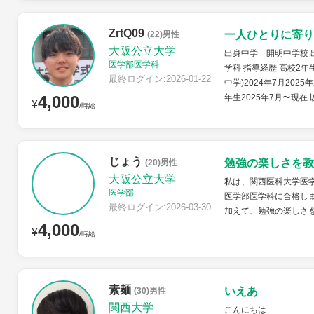
ZrtQ09
一人ひとりに寄り
(22)男性
大阪公立大学
出身中学 開明中学校 
医学部医学科
学科 指導経歴 高校2年
最終ログイン:2026-01-22
中学)2024年7月2025
4,000
年生2025年7月〜現在
¥
/時給
じょう
勉強の楽しさを教
(20)男性
大阪公立大学
私は、関西医科大学医
医学部
医学部医学科に合格し
最終ログイン:2026-03-30
加えて、勉強の楽しさ
4,000
¥
/時給
素麺
いえあ
(30)男性
関西大学
こんにちは