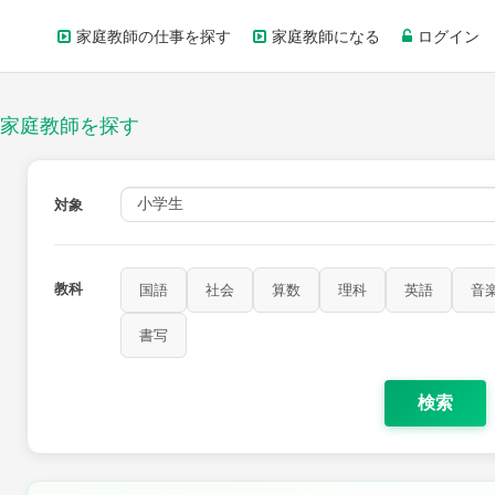
家庭教師の仕事を探す
家庭教師になる
ログイン
家庭教師を探す
対象
教科
国語
社会
算数
理科
英語
音
書写
検索
家庭科
保健・体育
図画工作
書写