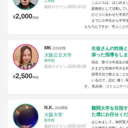
工学部
こんにちは、はじめま
最終ログイン:2025-10-12
庭教師として活動して
2,000
ひとりに合わせた学習方
¥
/時給
までに小学生から中学
もちろんですが、学ぶことの
MK
生徒さんの性格と
(20)女性
添った指導をしま
大阪公立大学
商学部
現在、塾で小中高生の
最終ログイン:2025-06-28
さまざな性格や学力を
2,500
指導方法で教えること
¥
/時給
いるので、読む･書く･
す。 私自身、コミュニケー
N.K.
難関大学を目指す
(20)男性
た僕にお任せくだ
大阪大学
医学部
はじめまして。納田賢
最終ログイン:2025-10-07