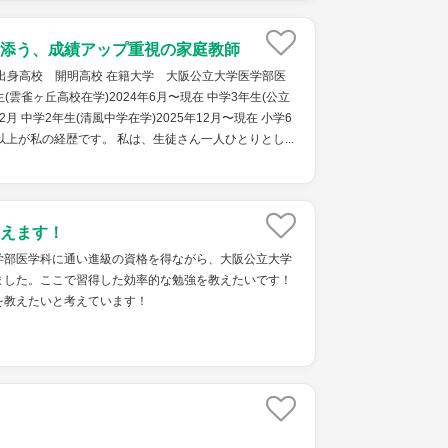
添う、成績アップ重視の家庭教師
出身高校 開明高校 在籍大学 大阪公立大学医学部医
生(雲雀ヶ丘高校在学)2024年6月〜現在 中学3年生(公立
年2月 中学2年生(清風中学在学)2025年12月〜現在 小学6
 以上が私の経歴です。 私は、生徒さん一人ひとりとし...
えます！
学部医学科に通い進級の資格を得ながら、大阪公立大学
ました。ここで習得した効率的な勉強を教えたいです！
を教えたいと考えています！