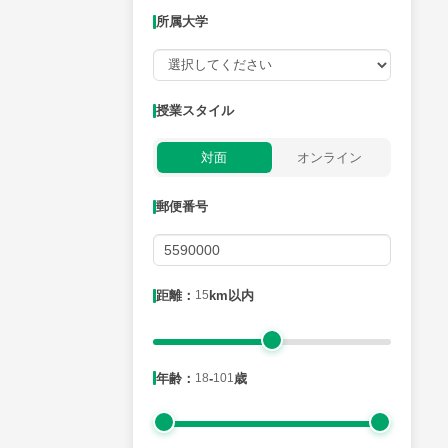
所属大学
授業可能日
授業スタイル
月曜日
火曜日
水曜日
木曜日
金曜日
対面
オンライン
所属大学
郵便番号
距離：15km以内
距離：
15
km以内
年齢：18-101歳
年齢：
18
-
101
歳
性別