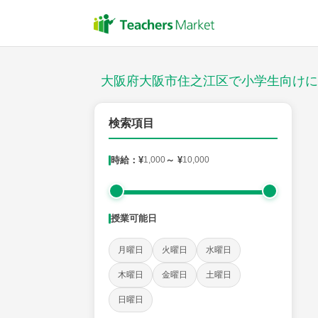
授業スタイル
対面
大阪府大阪市住之江区で小学生向けに
郵便番号
検索項目
時給：¥
1,000
～ ¥
10,000
対象
授業可能日
教科
月曜日
火曜日
水曜日
国語
社会
算数
理科
英語
音楽
木曜日
金曜日
土曜日
日曜日
時給：¥1,000 ～ ¥10,000