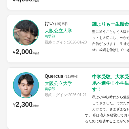
/時給
けい
誰よりも一生懸命
(19)男性
大阪公立大学
塾に通うことなく大阪
商学部
ットを大切にし、分か
最終ログイン:2026-01-20
自信があります。生徒
2,000
緒に成績を伸ばしてい
¥
/時給
Quercus
中学受験、大学受
(21)男性
系へ進学！小学生
大阪公立大学
農学部
す！
最終ログイン:2026-01-21
私は小学校時代から勉
2,300
してきました。そのた
¥
/時給
え方まで、さまざまな
す。 私は浪人を経験してお
るために成功することができ