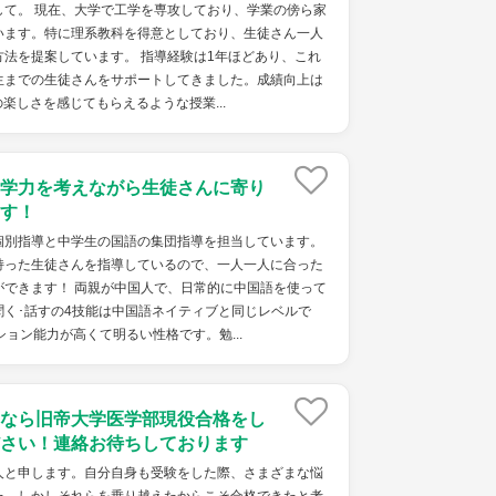
して。 現在、大学で工学を専攻しており、学業の傍ら家
います。特に理系教科を得意としており、生徒さん一人
法を提案しています。 指導経験は1年ほどあり、これ
生までの生徒さんをサポートしてきました。成績向上は
楽しさを感じてもらえるような授業...
学力を考えながら生徒さんに寄り
す！
個別指導と中学生の国語の集団指導を担当しています。
持った生徒さんを指導しているので、一人一人に合った
ができます！ 両親が中国人で、日常的に中国語を使って
聞く･話すの4技能は中国語ネイティブと同じレベルで
ション能力が高くて明るい性格です。勉...
なら旧帝大学医学部現役合格をし
さい！連絡お待ちしております
人と申します。自分自身も受験をした際、さまざまな悩