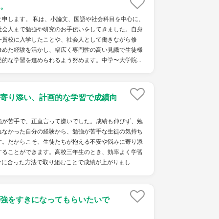
。
と申します。 私は、小論文、国語や社会科目を中心に、
社会人まで勉強や研究のお手伝いをしてきました。自身
一貫校に入学したことや、社会人として働きながら修
修めた経験を活かし、幅広く専門性の高い見識で生徒様
的な学習を進められるよう努めます。中学〜大学院...
寄り添い、計画的な学習で成績向
強が苦手で、正直言って嫌いでした。成績も伸びず、勉
れなかった自分の経験から、勉強が苦手な生徒の気持ち
す。だからこそ、生徒たちが抱える不安や悩みに寄り添
することができます。高校三年生のとき、効率よく学習
に合った方法で取り組むことで成績が上がりまし...
強をすきになってもらいたいで