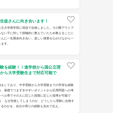
生徒さんに向き合います！
公立大学商学部に現役で合格しました。その際アウトプ
らない子に対して積極的に教えていたため教えることに
さんに一生懸命向き合い、楽しい授業を心がけながら一
きます。
験を経験！！進学校から国公立理
から大学受験生まで対応可能で
強をしており、中学受験から大学受験までの学習を経験
め、基礎でつまずきやすいポイントから応用問題への考
レベル帯でその人に応じた段階に応じた指導が可能で
り、なぜ失敗してしまうのか、どうしたら受験に合格す
るのかを、自分や周りの経験も含めて伝え...