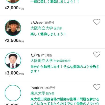
一緒に楽しく勉強しましょう！！
2,000
¥
/時給
pAJsby
(25)男性
大阪市立大学
医学部
楽しく勉強しましょう！
2,500
¥
/時給
たいち
(25)男性
大阪府立大学
生命環境化学
自分から勉強し出す！そんな勉強のコツを教え
ます！
3,000
¥
/時給
liverbird
(25)男性
東京大学
医学部
東大理三現役合格の講師が指導！問題を解ける
ようになってもらうだけでなく受験のノウハウ