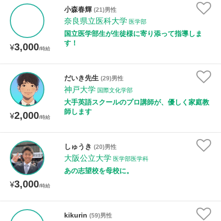
小森春輝
(21)男性
奈良県立医科大学
医学部
国立医学部生が生徒様に寄り添って指導しま
す！
3,000
¥
/時給
だいき先生
(29)男性
神戸大学
国際文化学部
大手英語スクールのプロ講師が、優しく家庭教
師します
2,000
¥
/時給
しゅうき
(20)男性
大阪公立大学
医学部医学科
あの志望校を母校に。
3,000
¥
/時給
kikurin
(59)男性