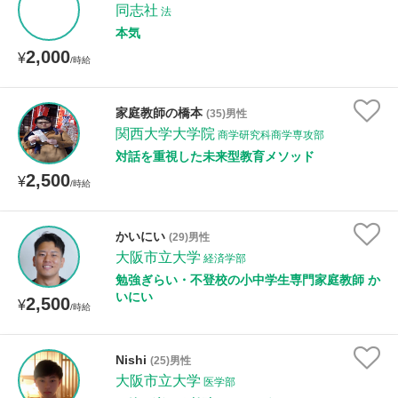
同志社
法
本気
2,000
¥
/時給
家庭教師の橋本
(35)男性
関西大学大学院
商学研究科商学専攻部
対話を重視した未来型教育メソッド
2,500
¥
/時給
かいにい
(29)男性
大阪市立大学
経済学部
勉強ぎらい・不登校の小中学生専門家庭教師 か
いにい
2,500
¥
/時給
Nishi
(25)男性
大阪市立大学
医学部