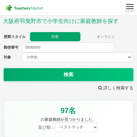
メニュー
授業スタイル
大阪府羽曳野市で小学生向けに家庭教師を探す
対面
オンライン
授業スタイル
対面
オンライン
郵便番号
郵便
番号
対象
対象
検索
詳しく検索する
教科
97名
国語
社会
算数
理科
英語
音楽
の家庭教師が見つかりました。
家庭科
保健・体育
並び順：
図画工作
書写