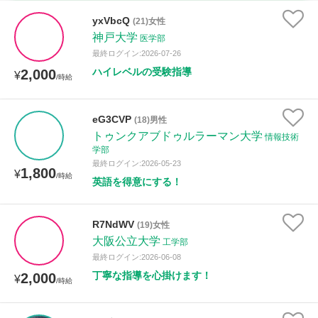
時給：¥1,000 ～ ¥10,000
yxVbcQ
(21)女性
神戸大学
医学部
最終ログイン:2026-07-26
ハイレベルの受験指導
2,000
授業可能日
¥
/時給
月曜日
火曜日
水曜日
木曜日
金曜日
eG3CVP
(18)男性
トゥンクアブドゥルラーマン大学
土曜日
日曜日
情報技術
学部
最終ログイン:2026-05-23
1,800
¥
所属大学
/時給
英語を得意にする！
R7NdWV
(19)女性
距離：15km以内
大阪公立大学
工学部
最終ログイン:2026-06-08
丁寧な指導を心掛けます！
2,000
¥
/時給
年齢：18-101歳