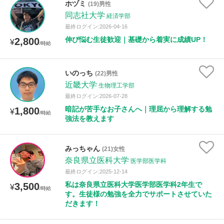
ホヅミ
(19)男性
同志社大学
経済学部
最終ログイン:2026-04-16
性別
伸び悩む生徒歓迎｜基礎から着実に成績UP！
2,800
¥
/時給
いのっち
(22)男性
近畿大学
生物理工学部
最終ログイン:2026-07-28
暗記が苦手なお子さんへ｜理屈から理解する勉
1,800
¥
/時給
強法を教えます
みっちゃん
(21)女性
奈良県立医科大学
医学部医学科
最終ログイン:2025-12-14
私は奈良県立医科大学医学部医学科2年生で
3,500
¥
/時給
す。生徒様の勉強を全力でサポートさせていた
だきます！