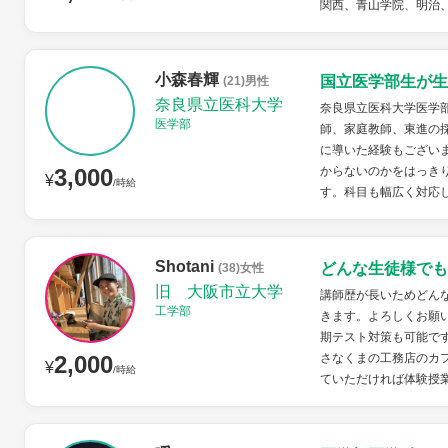
関西、青山学院、明治、
小森春輝
国立医学部生が生
(21)男性
奈良県立医科大学
奈良県立医科大学医学部
医学部
師、家庭教師、東進の
に導いた経験もござい
3,000
からないのかをはっき
¥
/時給
す。科目も幅広く対応
Shotani
どんな生徒様でも
(38)女性
旧 大阪市立大学
講師歴が長いためどん
工学部
きます。よろしくお願
期テスト対策も可能で
2,000
さなくまの工務店のカ
¥
/時給
ていただければ体験授