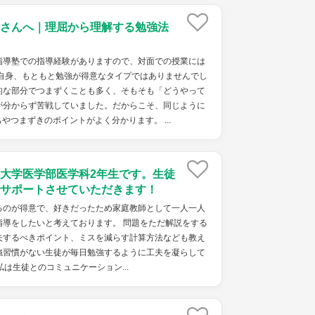
さんへ｜理屈から理解する勉強法
導塾での指導経験がありますので、対面での授業には
自身、もともと勉強が得意なタイプではありませんでし
的な部分でつまずくことも多く、そもそも「どうやって
が分からず苦戦していました。だからこそ、同じように
やつまずきのポイントがよく分かります。 ...
大学医学部医学科2年生です。生徒
サポートさせていただきます！
るのが得意で、好きだったため家庭教師として一人一人
指導をしたいと考えております。 問題をただ解説をする
夫するべきポイント、ミスを減らす計算方法なども教え
強習慣がない生徒が毎日勉強するように工夫を凝らして
は生徒とのコミュニケーション...