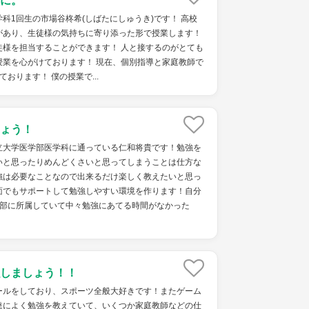
に。
科1回生の市場谷柊希(しばたにしゅうき)です！ 高校
があり、生徒様の気持ちに寄り添った形で授業します！
徒様を担当することができます！ 人と接するのがとても
授業を心がけております！ 現在、個別指導と家庭教師で
おります！ 僕の授業で...
ょう！
立大学医学部医学科に通っている仁和将貴です！勉強を
いと思ったりめんどくさいと思ってしまうことは仕方な
強は必要なことなので出来るだけ楽しく教えたいと思っ
面でもサポートして勉強しやすい環境を作ります！自分
ス部に所属していて中々勉強にあてる時間がなかった
しましょう！！
ールをしており、スポーツ全般大好きです！またゲーム
達によく勉強を教えていて、いくつか家庭教師などの仕