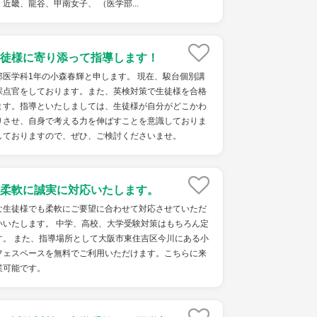
近畿、龍谷、甲南女子、 （医学部...
徒様に寄り添って指導します！
医学科1年の小森春輝と申します。 現在、駿台個別講
採点官をしております。また、英検対策で生徒様を合格
ます。指導といたしましては、生徒様が自分がどこかわ
りさせ、自身で考える力を伸ばすことを意識しておりま
しておりますので、ぜひ、ご検討くださいませ。
柔軟に誠実に対応いたします。
な生徒様でも柔軟にご要望に合わせて対応させていただ
いいたします。 中学、高校、大学受験対策はもちろん定
す。 また、指導場所として大阪市東住吉区今川にある小
フェスペースを無料でご利用いただけます。こちらに来
業可能です。