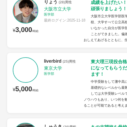
りょう
成績を上げたい！
(28)男性
頑張りましょう！
大阪市立大学
医学部
大阪市立大学医学部医学
最終ログイン:2025-11-18
校、大学すべて公立高
3,000
いなかった自分が医学
¥
/時給
ことができました。偏
おしえてあげるとともに、生
liverbird
東大理三現役合格
(25)男性
になってもらうだ
東京大学
医学部
ます！
中学受験をして灘中高
5,000
基礎的なレベルから最
¥
/時給
しては大学受験レベル
ノウハウもあり、いつ何を
ることが可能であると考えま
しゅうき