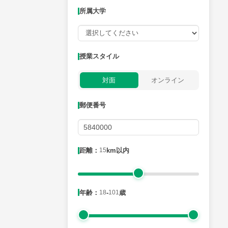
所属大学
授業可能日
授業スタイル
月曜日
火曜日
水曜日
木曜日
金曜日
対面
オンライン
所属大学
郵便番号
距離：15km以内
距離：
15
km以内
年齢：18-101歳
年齢：
18
-
101
歳
性別