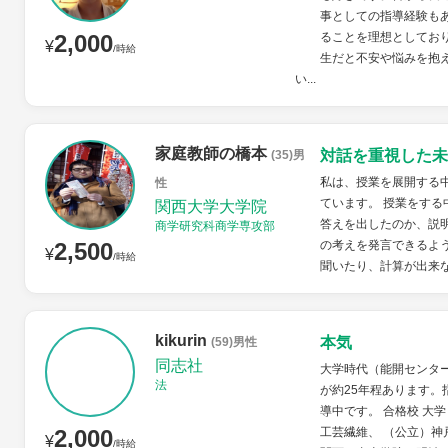
事としての指導経験も
2,000
ることを理想としてお
¥
/時給
生だと不安や悩みを抱
い...
家庭教師の橋本
対話を重視した未
(35)男
私は、授業を展開する
性
ています。 授業をす
関西大学大学院
答えを出したのか、説
商学研究科商学専攻部
2,500
の考えを発言できるよ
¥
/時給
聞いたり、計算が出来な
kikurin
本気
(59)男性
同志社
大学時代（能開センタ
法
が約25年程あります。
導中です。 合格校 大
2,000
工芸繊維、 （公立）神
¥
/時給