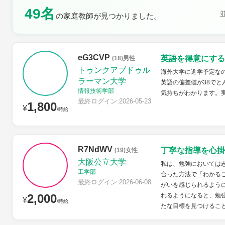
49名
の家庭教師が見つかりました。
土曜日
日曜日
eG3CVP
英語を得意にする
(18)男性
トゥンクアブドゥル
海外大学に進学予定な
ラーマン大学
英語の偏差値が38でと
情報技術学部
気持ちがわかります。
最終ログイン:2026-05-23
1,800
¥
/時給
R7NdWV
丁寧な指導を心掛
(19)女性
大阪公立大学
私は、勉強においては
工学部
合った方法で「わかる
最終ログイン:2026-06-08
がいを感じられるよう
2,000
れるようになると、勉
¥
/時給
たな目標を見つけること