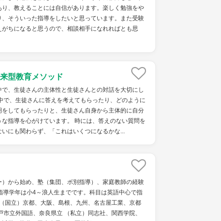
あり、教えることには自信があります。楽しく勉強をや
り、そういった指導をしたいと思っています。また受験
えがちになると思うので、相談相手になれればとも思
来型教育メソッド
中で、生徒さんの主体性と生徒さんとの対話を大切にし
る中で、生徒さんに答えを考えてもらったり、どのように
明をしてもらったりと、生徒さん自身から主体的に自分
うな指導を心がけています。 時には、答えのない質問を
いにも関わらず、「これはいくつになるかな...
ー）から始め、塾（集団、ボ別指導）、家庭教師の経験
指導学年は小4～浪人生までです。科目は英語中心で指
学（国立）京都、大阪、島根、九州、名古屋工業、京都
戸市立外国語、奈良県立 （私立）同志社、関西学院、