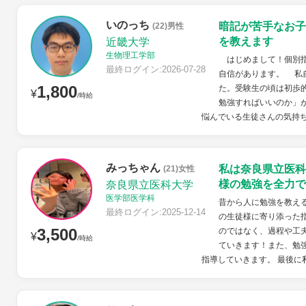
いのっち
暗記が苦手なお子
(22)男性
を教えます
近畿大学
生物理工学部
はじめまして！個別指
最終ログイン:2026-07-28
自信があります。 私
1,800
た。受験生の頃は初歩
¥
/時給
勉強すればいいのか」
悩んでいる生徒さんの気持ち
みっちゃん
私は奈良県立医科
(21)女性
様の勉強を全力で
奈良県立医科大学
医学部医学科
昔から人に勉強を教え
最終ログイン:2025-12-14
の生徒様に寄り添った
3,500
のではなく、過程や工
¥
/時給
ていきます！また、勉
指導していきます。 最後に私