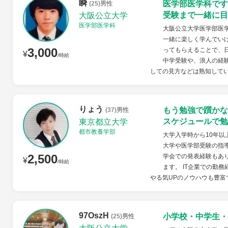
瞬
医学部医学科です
(25)男性
受験まで一緒に目
大阪公立大学
医学部医学科
大阪公立大学医学部医学
一緒に楽しく学んでい
3,000
ってもらえることで、
¥
/時給
中学受験や、浪人の経
しての見方などは熟知している
りょう
もう勉強で躓かな
(37)男性
スケジュールで勉
東京都立大学
都市教養学部
大学入学時から10年
大学や医学部受験の指
2,500
学会での発表経験もあ
¥
/時給
ます。 IT企業での勤
やる気UPのノウハウも豊富
97OszH
小学校・中学生・
(25)男性