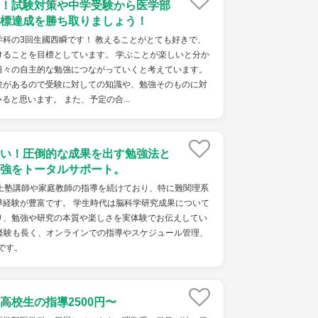
！試験対策や中学受験から医学部
標達成を勝ち取りましょう！
科の3回生國西瞬です！ 教えることがとても好きで、
けることを目標としています。 学ぶことが楽しいと分か
日々の自主的な勉強につながっていくと考えています。
験があるので受験に対しての知識や、勉強そのものに対
と思います。 また、予定の合...
い！圧倒的な成果を出す勉強法と
強をトータルサポート。
以上塾講師や家庭教師の指導を続けており、特に難関理系
導経験が豊富です。 学生時代は脳科学研究成果について
り、勉強や研究の本質や楽しさを実体験でお伝えしてい
務経験も長く、オンラインでの指導やスケジュール管理、
です。
高校生の指導2500円〜