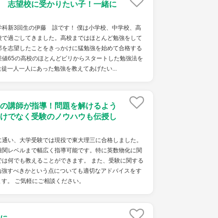
 志望校に受かりたい子！一緒に
科新3回生の伊藤 諒です！ 僕は小学校、中学校、高
校で過ごしてきました。高校まではほとんど勉強をして
部を志望したことをきっかけに猛勉強を始めて合格する
差値65の高校のほとんどビリからスタートした勉強法を
徒一人一人にあった勉強を教えてあげたい...
の講師が指導！問題を解けるよう
けでなく受験のノウハウも伝授し
に通い、大学受験では現役で東大理三に合格しました。
難関レベルまで幅広く指導可能です。特に英数物化に関
では何でも教えることができます。 また、受験に関する
勉強すべきかという点についても適切なアドバイスをす
す。 ご気軽にご相談ください。