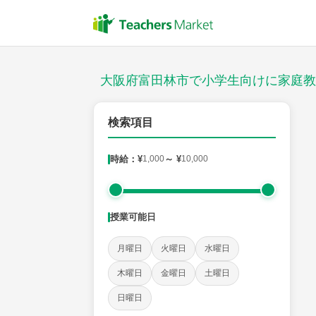
授業スタイル
対面
大阪府富田林市で小学生向けに家庭教
郵便番号
検索項目
時給：¥
1,000
～ ¥
10,000
対象
授業可能日
教科
月曜日
火曜日
水曜日
国語
社会
算数
理科
英語
音楽
木曜日
金曜日
土曜日
日曜日
時給：¥1,000 ～ ¥10,000