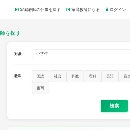
家庭教師の仕事を探す
家庭教師になる
ログイン
師を探す
対象
教科
国語
社会
算数
理科
英語
音
書写
検索
家庭科
保健・体育
図画工作
書写