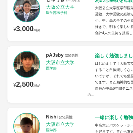
あの志望校を母校
(20)男性
大阪公立大学
大阪公立大学医学部医学
医学部医学科
受験、大学受験の経験
小、中、高の全ての生
3,000
好きで、明るく楽しい
¥
/時給
合計4人の生徒を担当して
pAJsby
楽しく勉強しまし
(25)男性
大阪市立大学
はじめまして！大阪市
医学部
すること自体楽しくな
いですが、それでも勉
2,500
てます。また精神的な
¥
/時給
自身が中高6年間テニ
の...
Nishi
一緒に楽しく勉強
(25)男性
大阪市立大学
中高大とバスケットボ
医学部
も好きです。昔から友