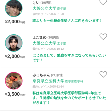
けい
(19)男性
大阪公立大学
商学部
性別
最終ログイン:2026-01-20
誰よりも一生懸命生徒さんに向き合います！
2,000
¥
/時給
えだまめ
(20)男性
大阪公立大学
工学部
最終ログイン:2025-10-12
はじめまして、勉強をすきになってもらいたい
2,000
¥
/時給
です！
みっちゃん
(21)女性
奈良県立医科大学
医学部医学科
最終ログイン:2025-12-14
私は奈良県立医科大学医学部医学科2年生で
3,500
¥
/時給
す。生徒様の勉強を全力でサポートさせていた
だきます！