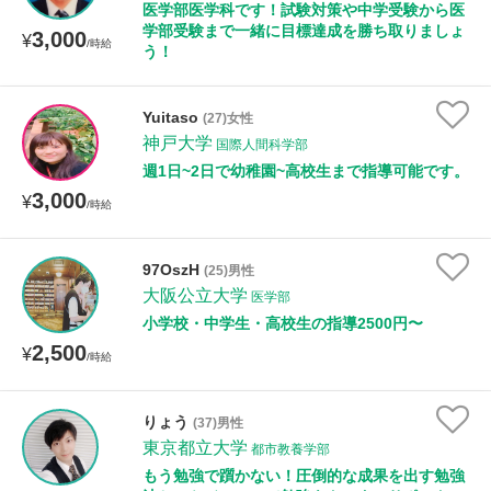
医学部医学科です！試験対策や中学受験から医
学部受験まで一緒に目標達成を勝ち取りましょ
3,000
¥
/時給
う！
Yuitaso
(27)女性
神戸大学
国際人間科学部
週1日~2日で幼稚園~高校生まで指導可能です。
3,000
¥
/時給
97OszH
(25)男性
大阪公立大学
医学部
小学校・中学生・高校生の指導2500円〜
2,500
¥
/時給
りょう
(37)男性
東京都立大学
都市教養学部
もう勉強で躓かない！圧倒的な成果を出す勉強