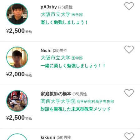
pAJsby
(25)男性
大阪市立大学
医学部
楽しく勉強しましょう！
2,500
¥
/時給
Nishi
(25)男性
大阪市立大学
医学部
一緒に楽しく勉強しましょう！！
2,000
¥
/時給
家庭教師の橋本
(35)男性
関西大学大学院
商学研究科商学専攻部
対話を重視した未来型教育メソッド
2,500
¥
/時給
kikurin
(59)男性