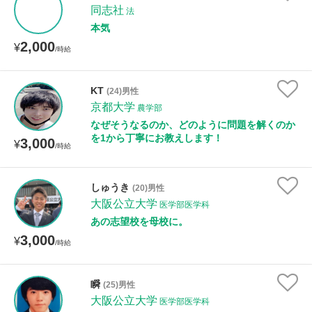
同志社
法
本気
2,000
¥
/時給
KT
(24)男性
京都大学
農学部
なぜそうなるのか、どのように問題を解くのか
を1から丁寧にお教えします！
3,000
¥
/時給
しゅうき
(20)男性
大阪公立大学
医学部医学科
あの志望校を母校に。
3,000
¥
/時給
瞬
(25)男性
大阪公立大学
医学部医学科