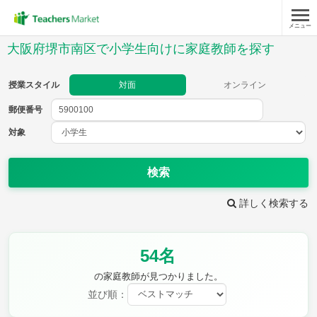
メニュー
授業スタイル
大阪府堺市南区で小学生向けに家庭教師を探す
対面
オンライン
授業スタイル
対面
オンライン
郵便番号
郵便
番号
対象
対象
検索
詳しく検索する
教科
54名
国語
社会
算数
理科
英語
音楽
の家庭教師が見つかりました。
家庭科
保健・体育
並び順：
図画工作
書写