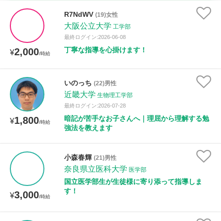
時給：¥1,000 ～ ¥10,000
R7NdWV
(19)女性
大阪公立大学
工学部
最終ログイン:2026-06-08
丁寧な指導を心掛けます！
2,000
授業可能日
¥
/時給
月曜日
火曜日
水曜日
木曜日
金曜日
いのっち
(22)男性
近畿大学
土曜日
日曜日
生物理工学部
最終ログイン:2026-07-28
暗記が苦手なお子さんへ｜理屈から理解する勉
1,800
¥
所属大学
/時給
強法を教えます
小森春輝
(21)男性
距離：15km以内
奈良県立医科大学
医学部
国立医学部生が生徒様に寄り添って指導しま
す！
3,000
¥
/時給
年齢：18-101歳