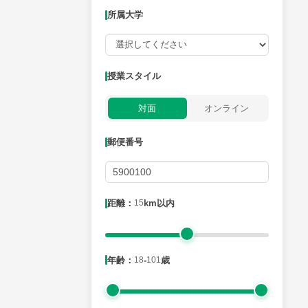
所属大学
授業可能日
授業スタイル
月曜日
火曜日
水曜日
木曜日
金曜日
対面
オンライン
所属大学
郵便番号
距離：15km以内
距離：
15
km以内
年齢：18-101歳
年齢：
18
-
101
歳
性別