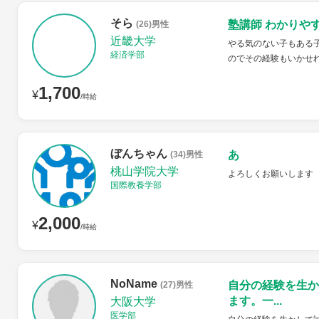
そら
塾講師 わかりや
(26)男性
近畿大学
やる気のない子もある
経済学部
のでその経験もいかせ
1,700
¥
/時給
ぼんちゃん
あ
(34)男性
桃山学院大学
よろしくお願いします
国際教養学部
2,000
¥
/時給
NoName
自分の経験を生か
(27)男性
ます。一...
大阪大学
医学部