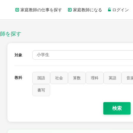
家庭教師の仕事を探す
家庭教師になる
ログイン
師を探す
対象
教科
国語
社会
算数
理科
英語
音
書写
検索
家庭科
保健・体育
図画工作
書写