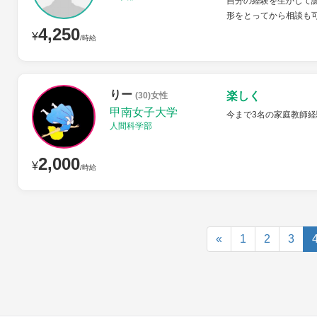
自分の経験を生かして
形をとってから相談も
4,250
¥
/時給
りー
楽しく
(30)女性
甲南女子大学
今まで3名の家庭教師
人間科学部
2,000
¥
/時給
«
1
2
3