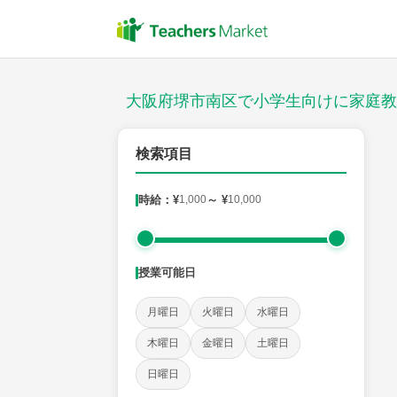
授業スタイル
対面
大阪府堺市南区で小学生向けに家庭教
郵便番号
検索項目
時給：¥
1,000
～ ¥
10,000
対象
授業可能日
教科
月曜日
火曜日
水曜日
国語
社会
算数
理科
英語
音楽
木曜日
金曜日
土曜日
日曜日
時給：¥1,000 ～ ¥10,000