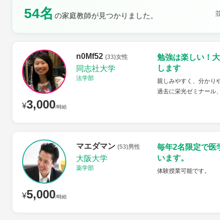
54名
の家庭教師が見つかりました。
土曜日
日曜日
n0Mf52
勉強は楽しい！大
(33)女性
します
同志社大学
法学部
親しみやすく、分かり
過去に栄光ゼミナール
3,000
¥
/時給
マエダマン
毎年2名限定で医
(53)男性
います。
大阪大学
薬学部
体験授業可能です。
5,000
¥
/時給