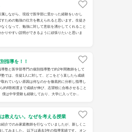
所属しながら、現役で医学部に受かった経験をいかし
ばすための勉強の仕方を教えられると思います。生徒さ
少なくなって、勉強に対して意欲を湧かしてくれること
分かりやすい説明ができるように頑張りたいと思いま
別指導を！！
指導塾と医学部専門の個別指導塾で約2年間教師をして
導塾では、生徒1人に対して、どこをどう直したら成績
が取れていない原因は何なのかを徹底的に分析し指導し
から約8割程度まで成績が伸び、志望校に合格させること
、僕は中学受験も経験しており、大学に入ってか...
は教えない。なぜを考える授業
の紹介でのみ家庭教師を行なっていましたが、新しくこ
してみました。 以下は過去3年の指導実績です。 オン