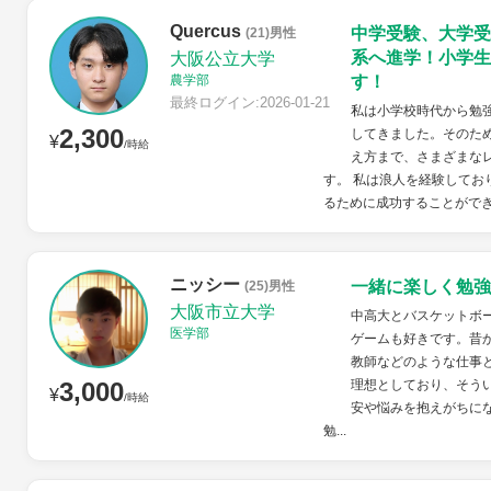
Quercus
中学受験、大学受
(21)男性
系へ進学！小学生
大阪公立大学
農学部
す！
最終ログイン:2026-01-21
私は小学校時代から勉
2,300
してきました。そのた
¥
/時給
え方まで、さまざまな
す。 私は浪人を経験してお
るために成功することができ
ニッシー
一緒に楽しく勉強
(25)男性
大阪市立大学
中高大とバスケットボ
医学部
ゲームも好きです。昔
教師などのような仕事
3,000
理想としており、そう
¥
/時給
安や悩みを抱えがちに
勉...