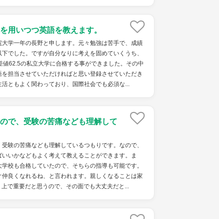
を用いつつ英語を教えます。
院大学一年の長野と申します。元々勉強は苦手で、成績
以下でした。ですが自分なりに考えを固めていくうち、
差値62.5の私立大学に合格する事ができました。その中
語を担当させていただければと思い登録させていただき
活ともよく関わっており、国際社会でも必須な...
ので、受験の苦痛なども理解して
、受験の苦痛なども理解しているつもりです。なので、
ばいいかなどもよく考えて教えることができます。ま
大学校も合格していたので、そちらの指導も可能です。
ぐ仲良くなれるね、と言われます。親しくなることは家
上で重要だと思うので、その面でも大丈夫だと...