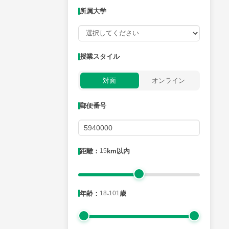
所属大学
授業可能日
授業スタイル
月曜日
火曜日
水曜日
木曜日
金曜日
対面
オンライン
所属大学
郵便番号
距離：15km以内
距離：
15
km以内
年齢：18-101歳
年齢：
18
-
101
歳
性別