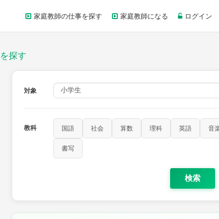
家庭教師の仕事を探す
家庭教師になる
ログイン
を探す
対象
教科
国語
社会
算数
理科
英語
音
書写
検索
家庭科
保健・体育
図画工作
書写