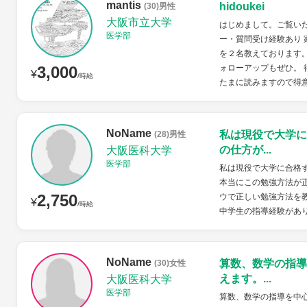
mantis
hidoukei
(30)男性
大阪市立大学
はじめまして。ご覧い
医学部
ー・質問受け経験あり
を２名教えております
3,000
ォローアップもぜひ。
¥
/時給
たまに読みますので得意
NoName
私は現役で大学に
(28)男性
の仕方が...
大阪医科大学
医学部
私は現役で大学に合格
本当にこの勉強方法が
2,750
ウで正しい勉強方法を
¥
/時給
中学生の指導経験があ
NoName
算数、数学の指導
(30)女性
えます。...
大阪医科大学
医学部
算数、数学の指導を中