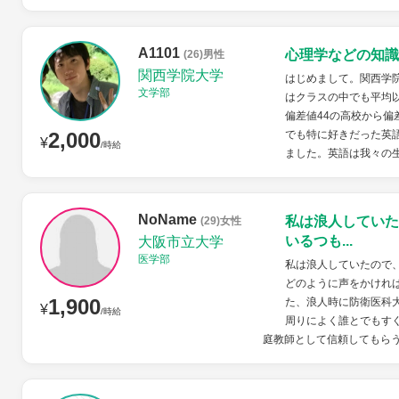
A1101
心理学などの知識
(26)男性
関西学院大学
はじめまして。関西学
文学部
はクラスの中でも平均
偏差値44の高校から偏
2,000
でも特に好きだった英
¥
/時給
ました。英語は我々の生
NoName
私は浪人していた
(29)女性
いるつも...
大阪市立大学
医学部
私は浪人していたので
どのように声をかけれ
1,900
た、浪人時に防衛医科
¥
/時給
周りによく誰とでもす
庭教師として信頼してもらう