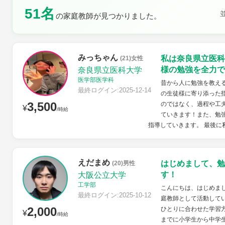
51名
の家庭教師が見つかりました。
土曜日
日曜日
みっちゃん
私は奈良県立医科
(21)女性
様の勉強を全力で
奈良県立医科大学
医学部医学科
昔から人に勉強を教え
最終ログイン:2025-12-14
の生徒様に寄り添った
3,500
のではなく、過程や工
¥
/時給
ていきます！また、勉
指導していきます。 最後に私
えだまめ
はじめまして、勉
(20)男性
す！
大阪公立大学
工学部
こんにちは、はじめま
最終ログイン:2025-10-12
庭教師として活動して
2,000
ひとりに合わせた学習方
¥
/時給
までに小学生から中学