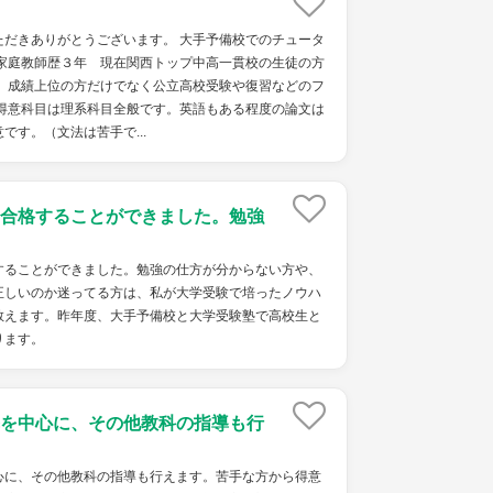
ただきありがとうございます。 大手予備校でのチュータ
 家庭教師歴３年 現在関西トップ中高一貫校の生徒の方
。 成績上位の方だけでなく公立高校受験や復習などのフ
 得意科目は理系科目全般です。英語もある程度の論文は
です。（文法は苦手で...
合格することができました。勉強
することができました。勉強の仕方が分からない方や、
正しいのか迷ってる方は、私が大学受験で培ったノウハ
教えます。昨年度、大手予備校と大学受験塾で高校生と
ります。
を中心に、その他教科の指導も行
心に、その他教科の指導も行えます。苦手な方から得意