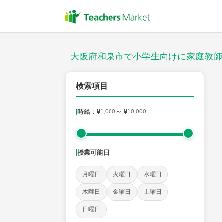
授業スタイル
対面
大阪府和泉市で小学生向けに家庭教師
郵便番号
検索項目
時給：¥
1,000
～ ¥
10,000
対象
授業可能日
教科
月曜日
火曜日
水曜日
国語
社会
算数
理科
英語
音楽
木曜日
金曜日
土曜日
日曜日
時給：¥1,000 ～ ¥10,000