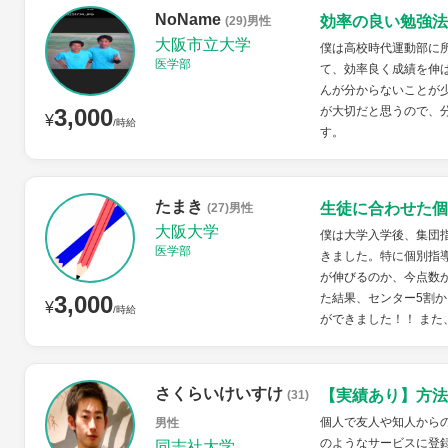
NoName
効率の良い勉強法
(29)男性
大阪市立大学
僕は高校時代運動部に
医学部
て、効率良く成績を伸
んが分からないことが
3,000
が大切だと思うので、
¥
/時給
す。
たまき
生徒に合わせた個
(27)男性
大阪大学
僕は大学入学後、集団
医学部
きました。特に個別指
が伸びるのか、今点数
3,000
た結果、センター5割
¥
/時給
ができました！！ また
さくらいけいすけ
【実績あり】方法
(31)
個人で友人や知人から
男性
のようなサービスに登録
同志社大学