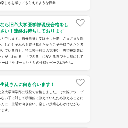
楽しさを感じてもらえるような授業...
なら旧帝大学医学部現役合格をし
さい！連絡お待ちしております
人と申します。自分自身も受験をした際、さまざまな悩
た。しかしそれらを乗り越えたからこそ合格できたと考
働いている時も、特に苦手科目の克服や、志望校対策に
い」が「わかる」「できる」に変わる喜びを大切にして
トーは「生徒一人ひとりの性格やペースに寄り...
生徒さんに向き合います！
公立大学商学部に現役で合格しました。その際アウトプ
らない子に対して積極的に教えていたため教えることに
さんに一生懸命向き合い、楽しい授業を心がけながら一
きます。