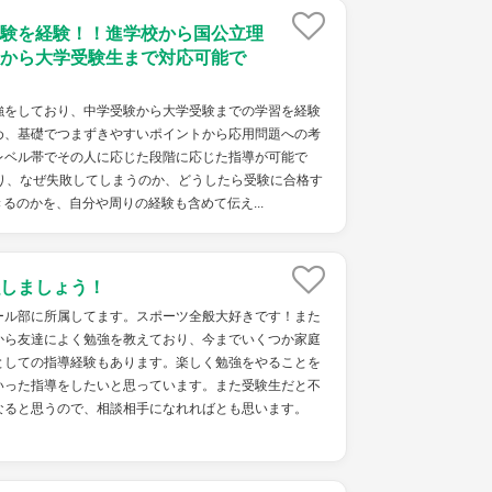
験を経験！！進学校から国公立理
から大学受験生まで対応可能で
強をしており、中学受験から大学受験までの学習を経験
め、基礎でつまずきやすいポイントから応用問題への考
レベル帯でその人に応じた段階に応じた指導が可能で
り、なぜ失敗してしまうのか、どうしたら受験に合格す
るのかを、自分や周りの経験も含めて伝え...
しましょう！
ール部に所属してます。スポーツ全般大好きです！また
から友達によく勉強を教えており、今までいくつか家庭
としての指導経験もあります。楽しく勉強をやることを
いった指導をしたいと思っています。また受験生だと不
なると思うので、相談相手になれればとも思います。