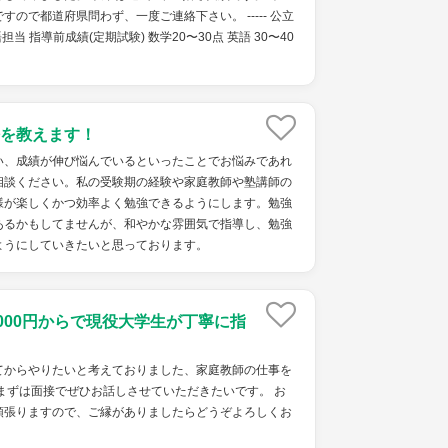
ので都道府県問わず、一度ご連絡下さい。 ----- 公立
当 指導前成績(定期試験) 数学20〜30点 英語 30〜40
を教えます！
い、成績が伸び悩んでいるといったことでお悩みであれ
相談ください。私の受験期の経験や家庭教師や塾講師の
様が楽しくかつ効率よく勉強できるようにします。勉強
あるかもしてませんが、和やかな雰囲気で指導し、勉強
ようにしていきたいと思っております。
2000円からで現役大学生が丁寧に指
てからやりたいと考えておりました、家庭教師の仕事を
まずは面接でぜひお話しさせていただきたいです。 お
頑張りますので、ご縁がありましたらどうぞよろしくお