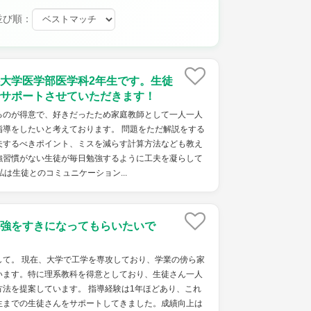
並び順：
大学医学部医学科2年生です。生徒
サポートさせていただきます！
るのが得意で、好きだったため家庭教師として一人一人
指導をしたいと考えております。 問題をただ解説をする
夫するべきポイント、ミスを減らす計算方法なども教え
強習慣がない生徒が毎日勉強するように工夫を凝らして
は生徒とのコミュニケーション...
強をすきになってもらいたいで
して。 現在、大学で工学を専攻しており、学業の傍ら家
います。特に理系教科を得意としており、生徒さん一人
法を提案しています。 指導経験は1年ほどあり、これ
生までの生徒さんをサポートしてきました。成績向上は