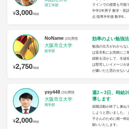
ラインでの授業も可能です
理工学部
3,000
中学2年男子 数学・英語担
¥
/時給
点 指導半年後 数学8...
NoName
効率のよい勉強法
(28)男性
大阪市立大学
勉強の仕方がわからな
医学部
ば是非私にお気軽にご
経験を活かして、生徒
2,750
は堅苦しいイメージが
¥
/時給
が嫌いだと思わせない
ysy448
週2～3日、時給
(30)男性
導します
大阪市立大学
商学部
就職活動が終了し兼ね
しようと思いました。 
2,000
子さんのために精一杯
¥
/時給
願いいたします。