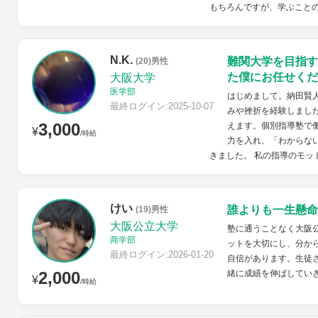
もちろんですが、学ぶことの
N.K.
難関大学を目指す
(20)男性
た僕にお任せくだ
大阪大学
医学部
はじめまして。納田賢
最終ログイン:2025-10-07
みや挫折を経験しまし
3,000
えます。個別指導塾で
¥
/時給
力を入れ、「わからな
きました。 私の指導のモッ
けい
誰よりも一生懸命
(19)男性
大阪公立大学
塾に通うことなく大阪
商学部
ットを大切にし、分か
最終ログイン:2026-01-20
自信があります。生徒
2,000
緒に成績を伸ばしてい
¥
/時給