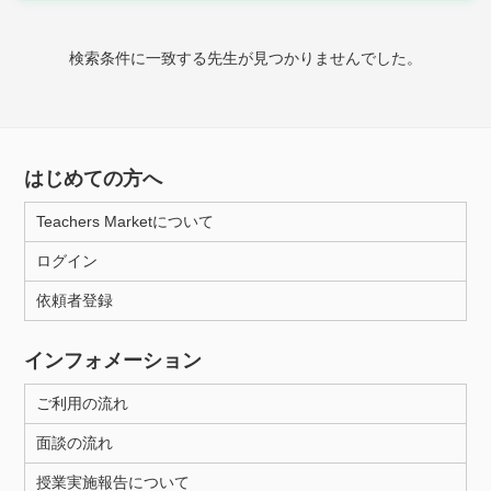
時給：¥1,000 ～ ¥10,000
検索条件に一致する先生が見つかりませんでした。
授業可能日
月曜日
火曜日
水曜日
木曜日
金曜日
はじめての方へ
土曜日
日曜日
Teachers Marketについて
ログイン
所属大学
依頼者登録
インフォメーション
距離：15km以内
ご利用の流れ
面談の流れ
年齢：18-101歳
授業実施報告について