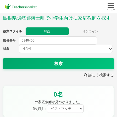
メニュー
授業スタイル
島根県隠岐郡海士町で小学生向けに家庭教師を探す
対面
オンライン
授業スタイル
対面
オンライン
郵便番号
郵便
番号
対象
対象
検索
詳しく検索する
教科
0名
国語
社会
算数
理科
英語
音楽
の家庭教師が見つかりました。
家庭科
保健・体育
並び順：
図画工作
書写