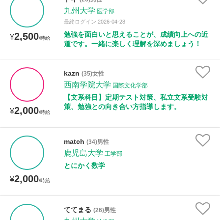
九州大学
医学部
最終ログイン:2026-04-28
性別
勉強を面白いと思えることが、成績向上への近
2,500
¥
/時給
道です。一緒に楽しく理解を深めましょう！
kazn
(35)女性
西南学院大学
国際文化学部
【文系科目】定期テスト対策、私立文系受験対
策、勉強との向き合い方指導します。
2,000
¥
/時給
match
(34)男性
鹿児島大学
工学部
とにかく数学
2,000
¥
/時給
ててまる
(26)男性