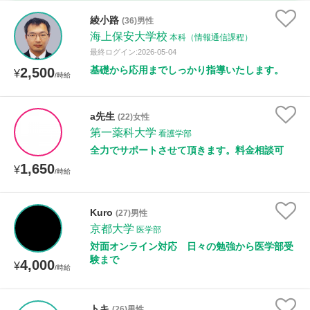
時給：¥1,000 ～ ¥10,000
綾小路
(36)男性
海上保安大学校
本科（情報通信課程）
最終ログイン:2026-05-04
基礎から応用までしっかり指導いたします。
2,500
授業可能日
¥
/時給
月曜日
火曜日
水曜日
木曜日
金曜日
a先生
(22)女性
第一薬科大学
土曜日
日曜日
看護学部
全力でサポートさせて頂きます。料金相談可
1,650
¥
所属大学
/時給
Kuro
(27)男性
京都大学
医学部
距離：15km以内
対面オンライン対応 日々の勉強から医学部受
験まで
4,000
¥
/時給
年齢：18-101歳
トキ
(26)男性