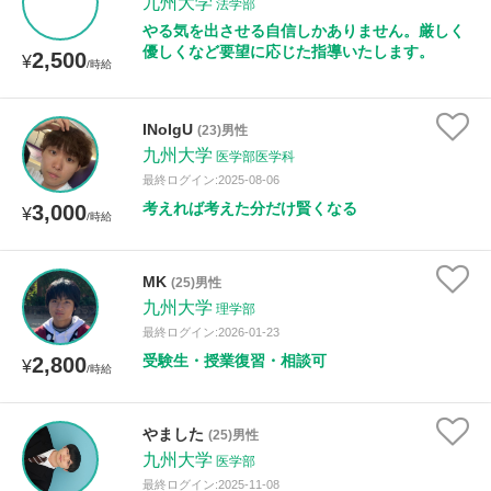
九州大学
法学部
やる気を出させる自信しかありません。厳しく
優しくなど要望に応じた指導いたします。
2,500
¥
/時給
INoIgU
(23)男性
九州大学
医学部医学科
最終ログイン:2025-08-06
考えれば考えた分だけ賢くなる
3,000
¥
/時給
MK
(25)男性
九州大学
理学部
最終ログイン:2026-01-23
受験生・授業復習・相談可
2,800
¥
/時給
やました
(25)男性
九州大学
医学部
最終ログイン:2025-11-08