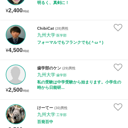
明るく、真剣に！
2,400
¥
/時給
ChibiCat
(28)男性
九州大学
医学部
フォーマルでもフランクでも(＾ω＾)
4,500
¥
/時給
歯学部のケン
(29)男性
九州大学
歯学部
私の受験は中学受験から始まります。小学生の
時から日能研...
2,500
¥
/時給
けーてー
(30)男性
九州大学
工学部
百発百中