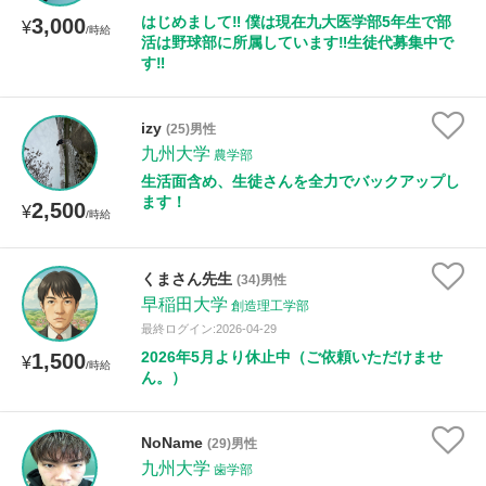
はじめまして‼︎ 僕は現在九大医学部5年生で部
3,000
¥
/時給
活は野球部に所属しています‼︎生徒代募集中で
す‼︎
izy
(25)男性
九州大学
農学部
生活面含め、生徒さんを全力でバックアップし
ます！
2,500
¥
/時給
くまさん先生
(34)男性
早稲田大学
創造理工学部
最終ログイン:2026-04-29
2026年5月より休止中（ご依頼いただけませ
1,500
¥
/時給
ん。）
NoName
(29)男性
九州大学
歯学部