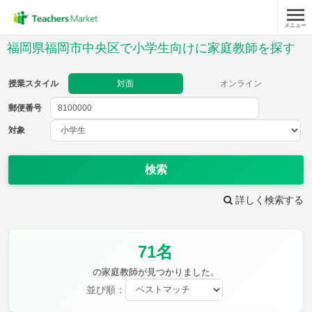
メニュー
授業スタイル
福岡県福岡市中央区で小学生向けに家庭教師を探す
対面
オンライン
授業スタイル
対面
オンライン
郵便番号
郵便
番号
対象
対象
検索
詳しく検索する
教科
71名
国語
社会
算数
理科
英語
音楽
の家庭教師が見つかりました。
家庭科
保健・体育
並び順：
図画工作
書写