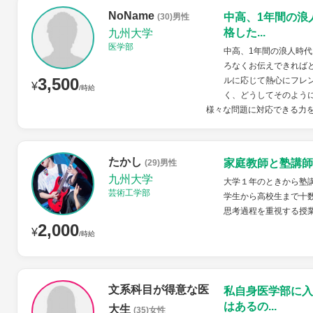
NoName
中高、1年間の浪
(30)男性
格した...
九州大学
医学部
中高、1年間の浪人時
ろなくお伝えできれば
3,500
ルに応じて熱心にフレ
¥
/時給
く、どうしてそのよう
様々な問題に対応できる力を
たかし
家庭教師と塾講師
(29)男性
九州大学
大学１年のときから塾
芸術工学部
学生から高校生まで十
思考過程を重視する授
2,000
¥
/時給
文系科目が得意な医
私自身医学部に入
はあるの...
大生
(35)女性