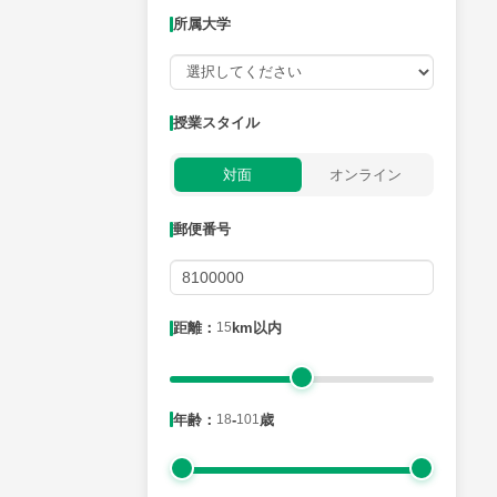
所属大学
授業可能日
授業スタイル
月曜日
火曜日
水曜日
木曜日
金曜日
対面
オンライン
所属大学
郵便番号
距離：15km以内
距離：
15
km以内
年齢：18-101歳
年齢：
18
-
101
歳
性別