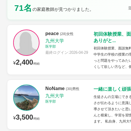
71名
の家庭教師が見つかりました。
土曜日
日曜日
peace
初回体験授業、面
(28)女性
ありがと...
九州大学
医学部
初回体験授業、面談無
最終ログイン:2026-04-29
中学生の学校の授業の
2,400
っと問題をやってみた
¥
/時給
くして欲しい方など、
NoName
一緒に楽しく頑張
(30)男性
九州大学
生徒さんの立場にでき
医学部
さが伝わるように意識
導させて頂きたいと思
3,500
んと模索し、学習を習
¥
/時給
ます。 私自身、九州大