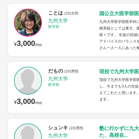
ことは
国公立大医学部医
(28)女性
九州大学
九州大学医学部医学科
医学部
格実績としては東大、
様々です。 生徒の目
3,000
アドバイスのバランス
¥
/時給
さん一人一人にあった勉
だもの
現役で九州大学医
(29)男性
九州大学
現役で九州大学医学部
医学部
し、今までも3人の生徒
えてこれたと思います
3,000
ます。
¥
/時給
シュンキ
塾に行かずに九大
(28)男性
た、高校在...
九州大学