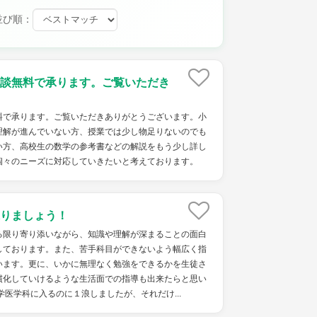
並び順：
談無料で承ります。ご覧いただき
料で承ります。ご覧いただきありがとうございます。小
理解が進んでいない方、授業では少し物足りないのでも
い方、高校生の数学の参考書などの解説をもう少し詳し
個々のニーズに対応していきたいと考えております。
りましょう！
る限り寄り添いながら、知識や理解が深まることの面白
しております。また、苦手科目ができないよう幅広く指
います。更に、いかに無理なく勉強をできるかを生徒さ
慣化していけるような生活面での指導も出来たらと思い
学医学科に入るのに１浪しましたが、それだけ...