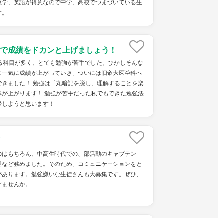
数学、英語が得意なので中学、高校でつまづいている生
す。
で成績をドカンと上げましょう！
切る科目が多く、とても勉強が苦手でした。ひかしそんな
に一気に成績が上がっていき、ついには旧帝大医学科へ
できました！ 勉強は「丸暗記を脱し、理解することを楽
率が上がります！ 勉強が苦手だった私でもできた勉強法
授しようと思います！
のはもちろん、中高生時代での、部活動のキャプテン
長など務めました。そのため、コミュニケーションをと
があります。勉強嫌いな生徒さんも大募集です。ぜひ、
げませんか。