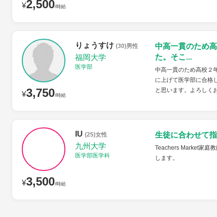
2,500
¥
/時給
りょうすけ
中高一貫のため高
(30)男性
た。そこ...
福岡大学
医学部
中高一貫のため高校２
に上げて医学部に合格
3,750
と思います。よろしく
¥
/時給
IU
生徒に合わせて指
(25)女性
九州大学
Teachers Mar
医学部医学科
します。
3,500
¥
/時給