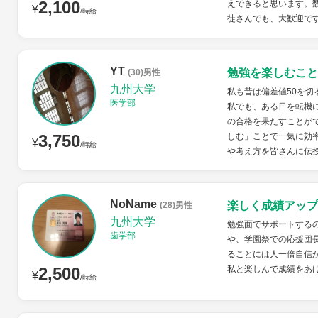
2,100
えできると思います。
¥
/時給
徒さんでも、大歓迎で
YT
勉強を楽しむこと
(30)男性
九州大学
私も昔は偏差値50を
医学部
私でも、ある日を転機
の合格を果たすことが
3,750
しむ」ことで一気に効
¥
/時給
や考え方を皆さんに伝
NoName
楽しく成績アップ
(28)男性
九州大学
勉強面でサポートする
歯学部
や、学園祭での応援団
ることには人一倍自信
2,500
私と楽しんで成績をあ
¥
/時給