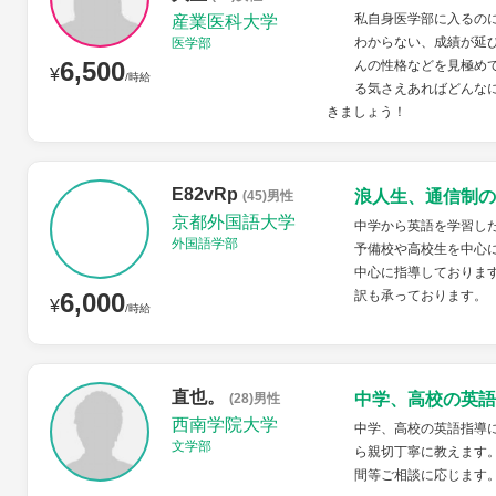
私自身医学部に入るの
産業医科大学
わからない、成績が延
医学部
6,500
んの性格などを見極め
¥
/時給
る気さえあればどんな
きましょう！
E82vRp
浪人生、通信制の
(45)男性
京都外国語大学
中学から英語を学習し
外国語学部
予備校や高校生を中心に
中心に指導しておりま
6,000
訳も承っております。
¥
/時給
直也。
中学、高校の英語
(28)男性
西南学院大学
中学、高校の英語指導
文学部
ら親切丁寧に教えます
間等ご相談に応じます