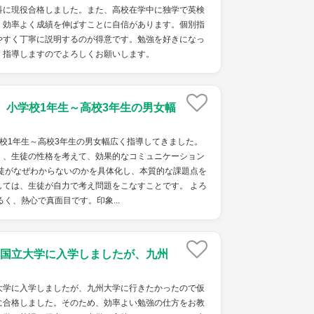
科に現役合格しました。また、高校在学中に独学で英検
。効率よく成績を伸ばすことに自信があります。個別指
やすく丁寧に説明するのが得意です。勉強を好きになっ
く指導しますのでよろしくお願いします。
。小学校1年生～高校3年生の男女幅
校1年生～高校3年生の男女幅広く指導してきました。
く、生徒の性格を考えて、効果的なコミュニケーション
生徒がなぜわからないのかを具体化し、本質的な課題点を
しては、生徒が自力で考え問題をこなすことです。 よろ
く、熱心で真面目です。印象...
国立大学に入学しましたが、九州
大学に入学しましたが、九州大学に行きたかったので仮
に合格しました。そのため、効率よい勉強の仕方をお教