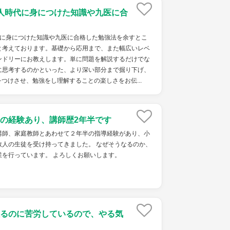
人時代に身につけた知識や九医に合
代に身につけた知識や九医に合格した勉強法を余すとこ
と考えております。基礎から応用まで、また幅広いレベ
ンドリーにお教えします。単に問題を解説するだけでな
に思考するのかといった、より深い部分まで掘り下げ、
つけさせ、勉強をし理解することの楽しさをお伝...
の経験あり、講師歴2年半です
講師、家庭教師とあわせて２年半の指導経験があり、小
数人の生徒を受け持ってきました。 なぜそうなるのか、
業を行っています。 よろしくお願いします。
るのに苦労しているので、やる気