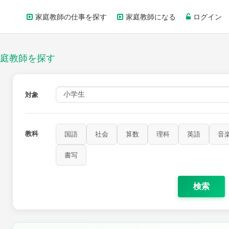
家庭教師の仕事を探す
家庭教師になる
ログイン
庭教師を探す
対象
教科
国語
社会
算数
理科
英語
音
書写
検索
家庭科
保健・体育
図画工作
書写