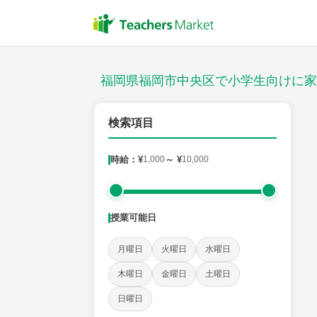
授業スタイル
対面
福岡県福岡市中央区で小学生向けに家
郵便番号
検索項目
時給：¥
1,000
～ ¥
10,000
対象
授業可能日
教科
月曜日
火曜日
水曜日
国語
社会
算数
理科
英語
音楽
木曜日
金曜日
土曜日
日曜日
時給：¥1,000 ～ ¥10,000