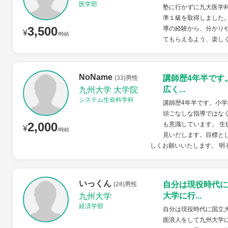
医学部
塾に行かずに九大医学
準１級を取得しました
3,500
導の経験から、分かり
¥
/時給
てもらえるよう、楽し
NoName
講師歴4年半です
(33)男性
広く...
九州大学 大学院
システム生命科学科
講師歴4年半です。小学
頭ごなしな指導ではな
2,000
も意識しています。 
¥
/時給
見いだします。目標と
しくお願いいたします。 明る
いっくん
自分は現役時代に
(28)男性
大学に行...
九州大学
経済学部
自分は現役時代に国立
面浪人をして九州大学