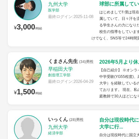
球部に所属していま
九州大学
医学部
はじめまして‼︎ 僕は現
最終ログイン:2025-11-08
属していて、日々汗を流
3,000
る学生さんの力になりた
¥
/時給
校生の指導をしています
けでなく、SNS等で24時間質
くまさん先生
2026年5月よ
(34)男性
早稲田大学
【自己紹介】 ※オンラ
創造理工学部
中学受験(YG55程度
最終ログイン:2026-04-29
大学）を経験している
1,500
ております。 現在、
¥
/時給
庭教師で30人ほどになり
いっくん
自分は現役時代に
(28)男性
大学に行...
九州大学
経済学部
自分は現役時代に国立