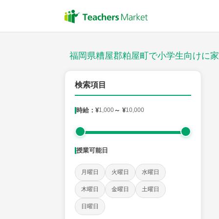
授業スタイル
対面
福岡県糟屋郡粕屋町で小学生向けに家
郵便番号
検索項目
時給：¥
1,000
～ ¥
10,000
対象
授業可能日
教科
月曜日
火曜日
水曜日
国語
社会
算数
理科
英語
音楽
木曜日
金曜日
土曜日
日曜日
時給：¥1,000 ～ ¥10,000