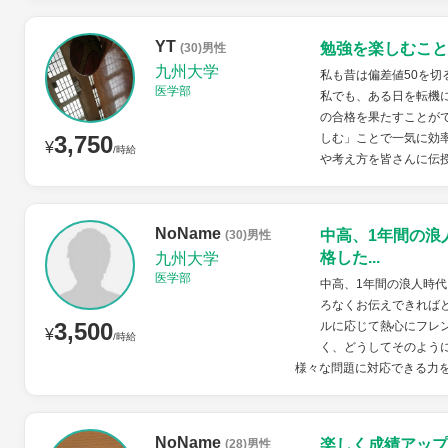
YT
勉強を楽しむこと
(30)男性
九州大学
私も昔は偏差値50を
医学部
私でも、ある日を転機
の合格を果たすことが
3,750
しむ」ことで一気に効
¥
/時給
や考え方を皆さんに伝
NoName
中高、1年間の浪
(30)男性
格した...
九州大学
医学部
中高、1年間の浪人時
ろなくお伝えできれば
3,500
ルに応じて熱心にフレ
¥
/時給
く、どうしてそのよう
様々な問題に対応できる力を
NoName
楽しく成績アップ
(28)男性