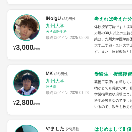
INoIgU
考えれば考えた分
(23)男性
九州大学
体験授業可能です！福
医学部医学科
力層の30人以上の生
最終ログイン:2025-08-06
績は、九州大学医学部
3,000
大学工学部・九州大学
¥
/時給
す。また、家庭教師とし
MK
受験生・授業復習
(25)男性
九州大学
芸術工学府に在籍して
理学部
物がとても得意です。
最終ログイン:2026-01-23
学習指導案や現場につ
2,800
科学経験者なので少し
¥
/時給
いるので、数学も教えら
やました
はじめまして‼︎
(25)男性