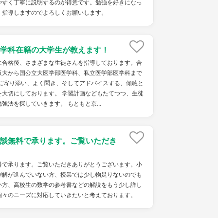
やすく丁寧に説明するのが得意です。勉強を好きになっ
く指導しますのでよろしくお願いします。
学科在籍の大学生が教えます！
に合格後、さまざまな生徒さんを指導しております。合
阪大から国公立大医学部医学科、私立医学部医学科まで
線に寄り添い、よく聞き、そしてアドバイスする、傾聴と
を大切にしております。 学習計画などもたてつつ、生徒
強法を探していきます。 もともと京...
談無料で承ります。ご覧いただき
料で承ります。ご覧いただきありがとうございます。小
理解が進んでいない方、授業では少し物足りないのでも
い方、高校生の数学の参考書などの解説をもう少し詳し
個々のニーズに対応していきたいと考えております。