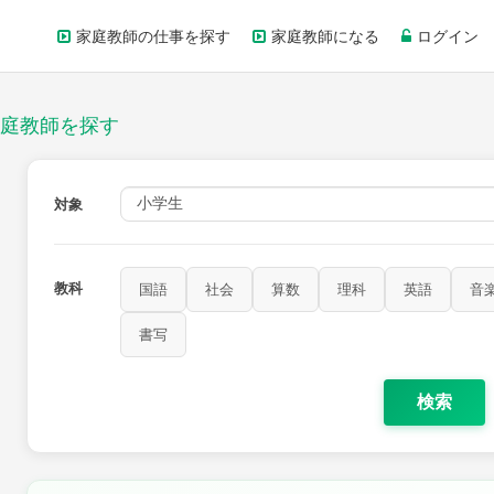
家庭教師の仕事を探す
家庭教師になる
ログイン
庭教師を探す
対象
教科
国語
社会
算数
理科
英語
音
書写
検索
家庭科
保健・体育
図画工作
書写