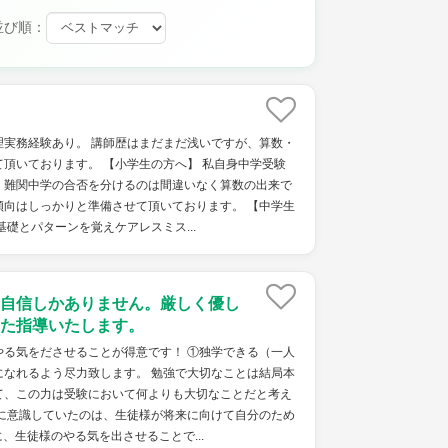
並び順：
理実務経験あり。 講師歴はまだまだ浅いですが、算数・
頂いております。 【小学生の方へ】 私自身中学受験
、難関中学の合否を分けるのは間違いなく算数の出来で
傾向はしっかりと準備させて頂いております。 【中学生
基礎とパターンを覚えケアレスミス...
自信しかありません。厳しく優し
た指導いたします。
やる気をださせることが得意です！ ①独学できる（一人
になれるよう尽力致します。 勉強で大切なことは結局本
て、この力は受験において何よりも大切なことだと考え
代に意識していたのは、生徒様が将来に向けて自分のため
、生徒様のやる気を出させることで...