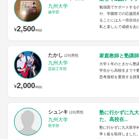
九州大学
勉強面でサポートする
歯学部
や、学園祭での応援団
ることには人一倍自信
2,500
私と楽しんで成績をあ
¥
/時給
たかし
家庭教師と塾講師
(29)男性
九州大学
大学１年のときから塾
芸術工学部
学生から高校生まで十
思考過程を重視する授
2,000
¥
/時給
シュンキ
塾に行かずに九大
(28)男性
た、高校在...
九州大学
医学部
塾に行かずに九大医学
準１級を取得しました