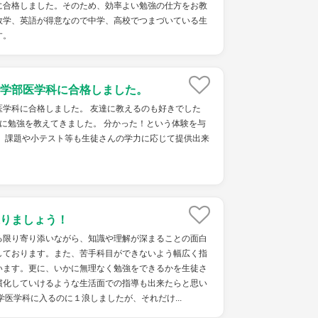
に合格しました。そのため、効率よい勉強の仕方をお教
数学、英語が得意なので中学、高校でつまづいている生
す。
学部医学科に合格しました。
医学科に合格しました。 友達に教えるのも好きでした
に勉強を教えてきました。 分かった！という体験を与
。 課題や小テスト等も生徒さんの学力に応じて提供出来
りましょう！
る限り寄り添いながら、知識や理解が深まることの面白
しております。また、苦手科目ができないよう幅広く指
います。更に、いかに無理なく勉強をできるかを生徒さ
慣化していけるような生活面での指導も出来たらと思い
学医学科に入るのに１浪しましたが、それだけ...