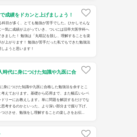
で成績をドカンと上げましょう！
切る科目が多く、とても勉強が苦手でした。ひかしそんな
に一気に成績が上がっていき、ついには旧帝大医学科へ
できました！ 勉強は「丸暗記を脱し、理解することを楽
率が上がります！ 勉強が苦手だった私でもできた勉強法
授しようと思います！
人時代に身につけた知識や九医に合
代に身につけた知識や九医に合格した勉強法を余すとこ
と考えております。基礎から応用まで、また幅広いレベ
ンドリーにお教えします。単に問題を解説するだけでな
に思考するのかといった、より深い部分まで掘り下げ、
つけさせ、勉強をし理解することの楽しさをお伝...