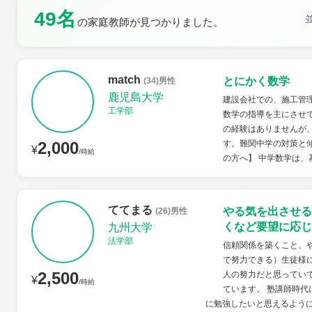
49名
の家庭教師が見つかりました。
土曜日
日曜日
match
とにかく数学
(34)男性
鹿児島大学
建設会社での、施工管
工学部
数学の指導を主にさせて
の経験はありませんが
2,000
す。難関中学の対策と
¥
/時給
の方へ】 中学数学は、
ててまる
やる気を出させる
(26)男性
くなど要望に応じ
九州大学
法学部
信頼関係を築くこと、
で努力できる）生徒様
2,500
人の努力だと思ってい
¥
/時給
ています。 塾講師時
に勉強したいと思えるように