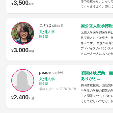
3,500
導の経験から、分かり
¥
/時給
てもらえるよう、楽し
ことは
国公立大医学部医
(28)女性
九州大学
九州大学医学部医学科
医学部
格実績としては東大、
様々です。 生徒の目
3,000
アドバイスのバランス
¥
/時給
さん一人一人にあった勉
peace
初回体験授業、面
(28)女性
ありがと...
九州大学
医学部
初回体験授業、面談無
最終ログイン:2026-04-29
中学生の学校の授業の
2,400
っと問題をやってみた
¥
/時給
くして欲しい方など、