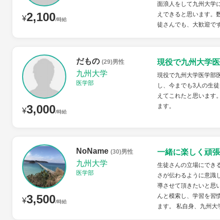
面浪人をして九州大学
2,100
えできると思います。
¥
/時給
徒さんでも、大歓迎で
だもの
現役で九州大学医
(29)男性
九州大学
現役で九州大学医学部
医学部
し、今までも3人の生徒
えてこれたと思います
3,000
ます。
¥
/時給
NoName
一緒に楽しく頑張
(30)男性
九州大学
生徒さんの立場にでき
医学部
さが伝わるように意識
導させて頂きたいと思
3,500
んと模索し、学習を習
¥
/時給
ます。 私自身、九州大