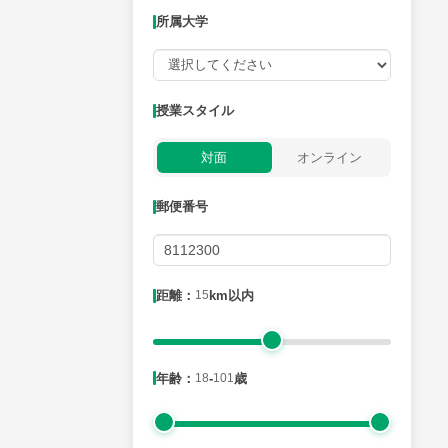
所属大学
授業可能日
授業スタイル
月曜日
火曜日
水曜日
木曜日
金曜日
対面
オンライン
所属大学
郵便番号
距離：15km以内
距離：
15
km以内
年齢：18-101歳
年齢：
18
-
101
歳
性別