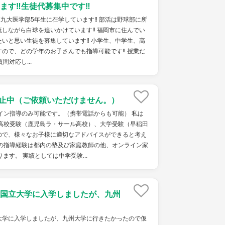
す‼︎生徒代募集中です‼︎
在九大医学部5年生に在学しています‼︎ 部活は野球部に所
しながら白球を追いかけています‼︎ 福岡市に住んでい
いと思い生徒を募集しています‼︎ 小学生、中学生、高
ので、どの学年のお子さんでも指導可能です‼︎ 授業だ
問対応し...
り休止中（ご依頼いただけません。）
イン指導のみ可能です。（携帯電話からも可能） 私は
)、高校受験（鹿児島ラ・サール高校）、大学受験（早稲田
ので、様々なお子様に適切なアドバイスができると考え
私の指導経験は都内の塾及び家庭教師の他、オンライン家
ます。 実績としては中学受験...
国立大学に入学しましたが、九州
大学に入学しましたが、九州大学に行きたかったので仮