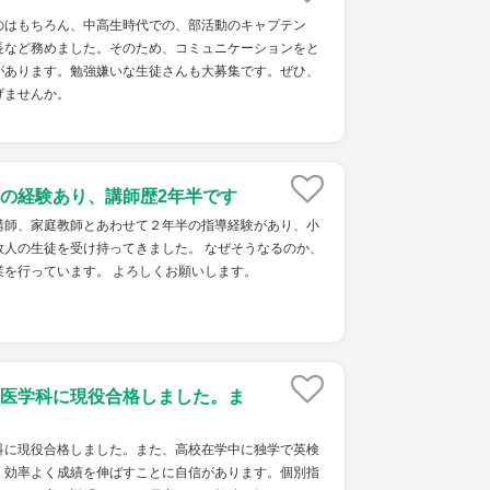
のはもちろん、中高生時代での、部活動のキャプテン
長など務めました。そのため、コミュニケーションをと
があります。勉強嫌いな生徒さんも大募集です。ぜひ、
げませんか。
の経験あり、講師歴2年半です
講師、家庭教師とあわせて２年半の指導経験があり、小
数人の生徒を受け持ってきました。 なぜそうなるのか、
業を行っています。 よろしくお願いします。
医学科に現役合格しました。ま
科に現役合格しました。また、高校在学中に独学で英検
。効率よく成績を伸ばすことに自信があります。個別指