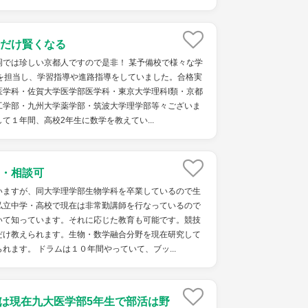
だけ賢くなる
岡では珍しい京都人ですので是非！ 某予備校で様々な学
徒を担当し、学習指導や進路指導をしていました。合格実
医学科・佐賀大学医学部医学科・東京大学理科I類・京都
工学部・九州大学薬学部・筑波大学理学部等々ございま
て１年間、高校2年生に数学を教えてい...
・相談可
いますが、同大学理学部生物学科を卒業しているので生
私立中学・高校で現在は非常勤講師を行なっているので
いて知っています。それに応じた教育も可能です。競技
だけ教えられます。生物・数学融合分野を現在研究して
れます。 ドラムは１０年間やっていて、ブッ...
 僕は現在九大医学部5年生で部活は野