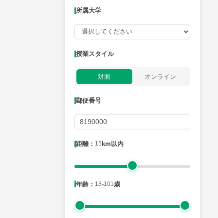
所属大学
授業可能日
授業スタイル
月曜日
火曜日
水曜日
木曜日
金曜日
対面
オンライン
所属大学
郵便番号
距離：15km以内
距離：
15
km以内
年齢：18-101歳
年齢：
18
-
101
歳
性別