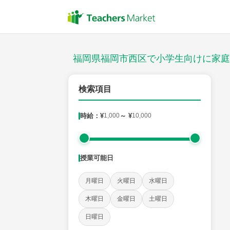
授業スタイル
対面
福岡県福岡市西区で小学生向けに家庭
郵便番号
検索項目
時給：¥
1,000
～ ¥
10,000
対象
授業可能日
教科
月曜日
火曜日
水曜日
国語
社会
算数
理科
英語
音楽
木曜日
金曜日
土曜日
日曜日
時給：¥1,000 ～ ¥10,000