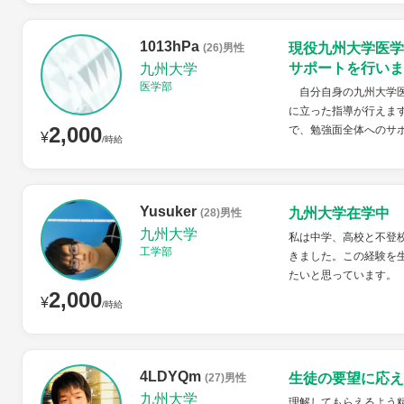
1013hPa
現役九州大学医学
(26)男性
サポートを行いま
九州大学
医学部
自分自身の九州大学医
に立った指導が行えま
2,000
で、勉強面全体へのサ
¥
/時給
Yusuker
九州大学在学中 
(28)男性
九州大学
私は中学、高校と不登
工学部
きました。この経験を
たいと思っています。
2,000
¥
/時給
4LDYQm
生徒の要望に応え
(27)男性
九州大学
理解してもらえるよう