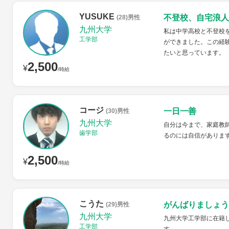
YUSUKE
不登校、自宅浪人
(28)男性
九州大学
私は中学高校と不登校
工学部
ができました。この経
たいと思っています。
2,500
¥
/時給
コージ
一日一善
(30)男性
九州大学
自分は今まで、家庭教
歯学部
るのには自信がありま
2,500
¥
/時給
こうた
がんばりましょう
(29)男性
九州大学
九州大学工学部に在籍
工学部