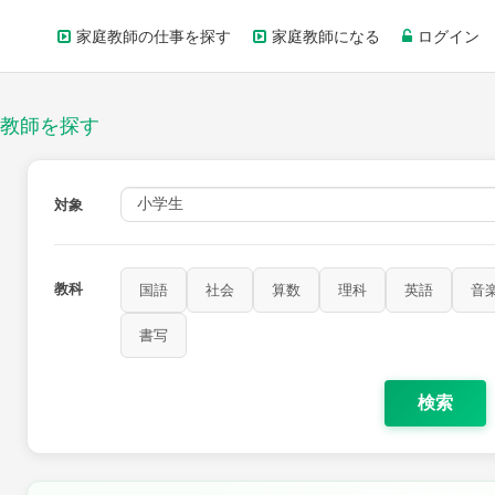
家庭教師の仕事を探す
家庭教師になる
ログイン
教師を探す
対象
教科
国語
社会
算数
理科
英語
音
書写
検索
家庭科
保健・体育
図画工作
書写