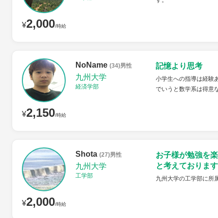
す。
2,000
¥
/時給
NoName
記憶より思考
(34)男性
九州大学
小学生への指導は経験
経済学部
でいうと数学系は得意
2,150
¥
/時給
Shota
お子様が勉強を楽
(27)男性
と考えております
九州大学
工学部
九州大学の工学部に所
2,000
¥
/時給