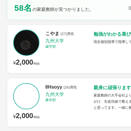
58名
の家庭教師が見つかりました。
土曜日
日曜日
こやま
勉強がわかる喜び
(27)男性
九州大学
現在個別指導で指導し
歯学部
2,000
¥
/時給
8Hsoyy
親身に頑張ります
(26)男性
九州大学
家庭教師の大手会社よ
農学部
がけ、生徒目線で教え
と思ってます。一緒に
2,000
¥
/時給