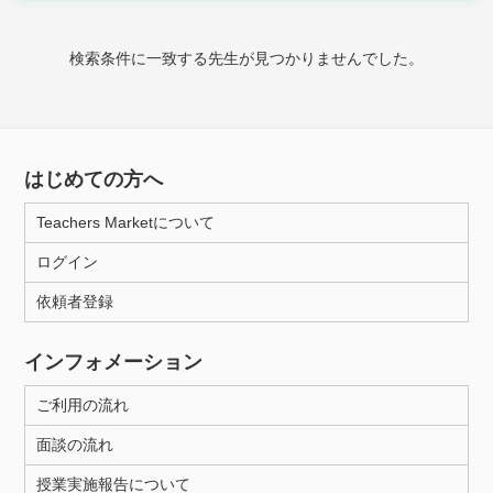
時給：¥1,000 ～ ¥10,000
検索条件に一致する先生が見つかりませんでした。
授業可能日
月曜日
火曜日
水曜日
木曜日
金曜日
はじめての方へ
土曜日
日曜日
Teachers Marketについて
ログイン
所属大学
依頼者登録
インフォメーション
距離：15km以内
ご利用の流れ
面談の流れ
年齢：18-101歳
授業実施報告について