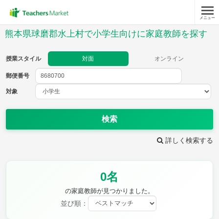
メニュー
授業スタイル
熊本県球磨郡水上村で小学生向けに家庭教師を探す
対面
オンライン
授業スタイル
対面
オンライン
郵便番号
郵便
番号
対象
対象
検索
詳しく検索する
教科
0名
国語
社会
算数
理科
英語
音楽
の家庭教師が見つかりました。
家庭科
保健・体育
並び順：
図画工作
書写