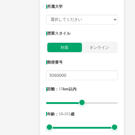
所属大学
授業可能日
授業スタイル
月曜日
火曜日
水曜日
木曜日
金曜日
対面
オンライン
所属大学
郵便番号
距離：15km以内
距離：
15
km以内
年齢：18-101歳
年齢：
18
-
101
歳
性別