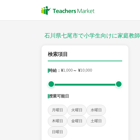
授業スタイル
対面
石川県七尾市で小学生向けに家庭教師
郵便番号
検索項目
時給：¥
1,000
～ ¥
10,000
対象
授業可能日
教科
月曜日
火曜日
水曜日
国語
社会
算数
理科
英語
音楽
木曜日
金曜日
土曜日
日曜日
時給：¥1,000 ～ ¥10,000