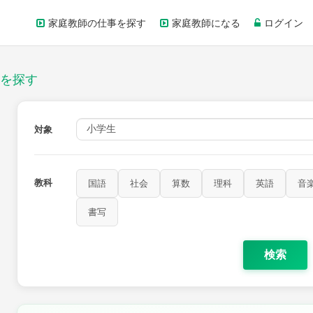
家庭教師の仕事を探す
家庭教師になる
ログイン
を探す
対象
教科
国語
社会
算数
理科
英語
音
書写
検索
家庭科
保健・体育
図画工作
書写