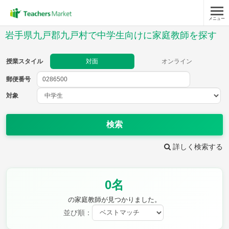
メニュー
授業スタイル
岩手県九戸郡九戸村で中学生向けに家庭教師を探す
対面
オンライン
授業スタイル
対面
オンライン
郵便番号
郵便
番号
対象
対象
検索
詳しく検索する
教科
0名
英語
数学
現代文
古典
理科
地理
の家庭教師が見つかりました。
歴史
公民
並び順：
芸術
音楽
保健体育
技術