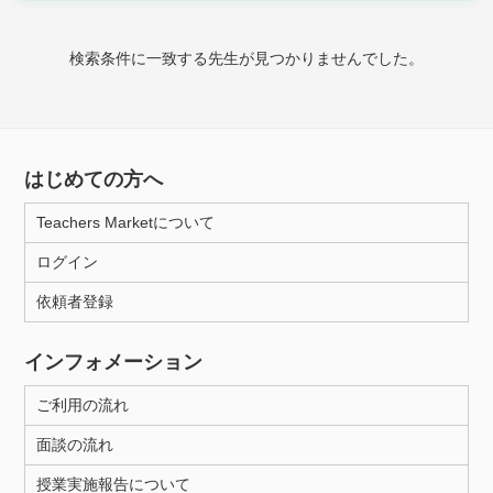
家庭科
検索条件に一致する先生が見つかりませんでした。
時給：¥1,000 ～ ¥10,000
授業可能日
はじめての方へ
月曜日
火曜日
水曜日
木曜日
金曜日
Teachers Marketについて
土曜日
日曜日
ログイン
依頼者登録
所属大学
インフォメーション
ご利用の流れ
距離：15km以内
面談の流れ
授業実施報告について