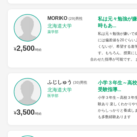
MORIKO
私は元々勉強が嫌
(29)男性
時もあ...
北海道大学
薬学部
私は元々勉強が嫌いで
には偏差値を20ぐら
2,500
くないが、希望する進
¥
/時給
す。もちろん、授業に
合わせた指導が可能です。 
ふじしゅう
小学３年生～高校
(30)男性
受験指導...
北海道大学
医学部
小学３年生～高校３年
験あり 楽しくわかり
3,500
からしっかりと養成しま
¥
/時給
も多数経験あります