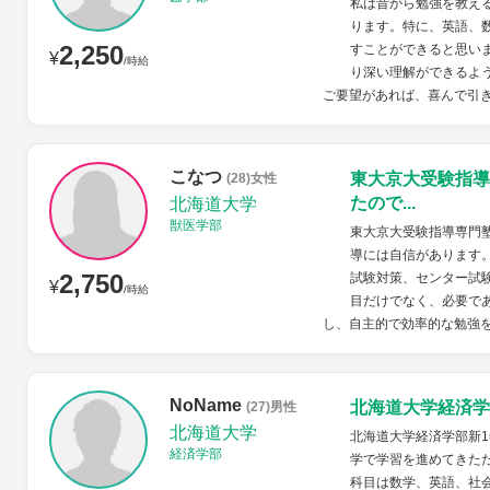
私は昔から勉強を教え
ります。特に、英語、
2,250
すことができると思い
¥
/時給
り深い理解ができるよ
ご要望があれば、喜んで引き
こなつ
東大京大受験指導
(28)女性
たので...
北海道大学
獣医学部
東大京大受験指導専門
導には自信があります
2,750
試験対策、センター試
¥
/時給
目だけでなく、必要で
し、自主的で効率的な勉強を
NoName
北海道大学経済学
(27)男性
北海道大学
北海道大学経済学部新1
経済学部
学で学習を進めてきた
科目は数学、英語、社会