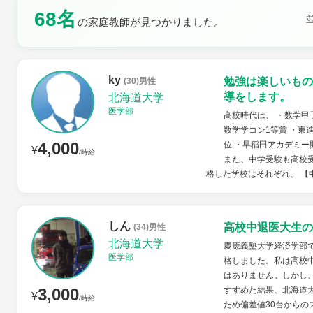
68名
の家庭教師が見つかりました。
土曜日
日曜日
ky
勉強は楽しいもの
(30)男性
導をします。
北海道大学
医学部
高校時代は、 ・数学甲
数学学コン1等賞 ・東
4,000
位 ・早稲田アカデミー
¥
/時給
また、中学受験も高校
格した学校はそれぞれ、 【中
しん
高校中退医大生の
(34)男性
北海道大学
慶應義塾大学経済学部
医学部
格しました。私は高校
はありません。しかし
3,000
すすめた結果、北海道
¥
/時給
ため偏差値30台からの