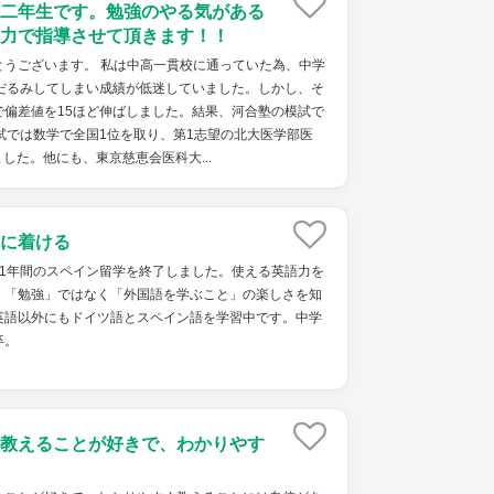
二年生です。勉強のやる気がある
力で指導させて頂きます！！
とうございます。 私は中高一貫校に通っていた為、中学
中だるみしてしまい成績が低迷していました。しかし、そ
で偏差値を15ほど伸ばしました。結果、河合塾の模試で
試では数学で全国1位を取り、第1志望の北大医学部医
した。他にも、東京慈恵会医科大...
に着ける
。1年間のスペイン留学を終了しました。使える英語力を
。「勉強」ではなく「外国語を学ぶこと」の楽しさを知
英語以外にもドイツ語とスペイン語を学習中です。中学
卒。
教えることが好きで、わかりやす