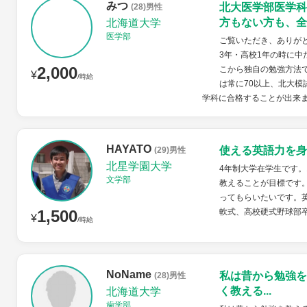
みつ
北大医学部医学科
(28)男性
方もない方も、全
北海道大学
医学部
ご覧いただき、ありが
3年・高校1年の時に
2,000
こから独自の勉強方法
¥
/時給
は常に70以上、北大模
学科に合格することが出来ま
HAYATO
使える英語力を身
(29)男性
北星学園大学
4年制大学在学生です
文学部
教えることが目標です
ってもらいたいです。
1,500
軟式、高校硬式野球部
¥
/時給
NoName
私は昔から勉強を
(28)男性
く教える...
北海道大学
歯学部