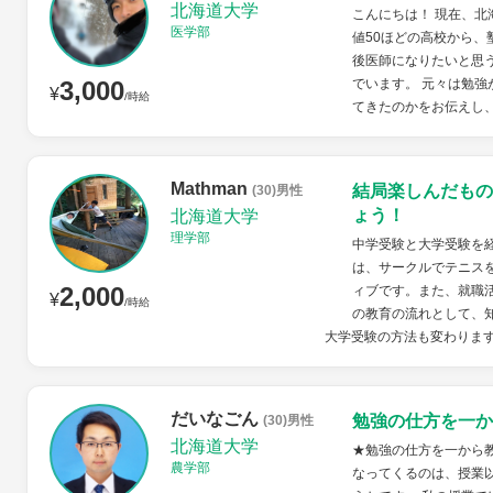
北海道大学
こんにちは！ 現在、北
医学部
値50ほどの高校から
後医師になりたいと思
3,000
でいます。 元々は勉
¥
/時給
てきたのかをお伝えし、
Mathman
結局楽しんだもの
(30)男性
ょう！
北海道大学
理学部
中学受験と大学受験を
は、サークルでテニス
2,000
ィブです。また、就職
¥
/時給
の教育の流れとして、
大学受験の方法も変わります
だいなごん
勉強の仕方を一か
(30)男性
北海道大学
★勉強の仕方を一から
農学部
なってくるのは、授業