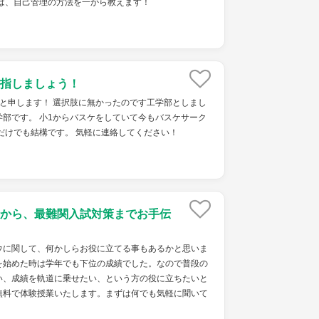
では、自己管理の方法を一から教えます！
指しましょう！
と申します！ 選択肢に無かったのです工学部としまし
部です。 小1からバスケをしていて今もバスケサーク
だけでも結構です。 気軽に連絡してください！
から、最難関入試対策までお手伝
ウに関して、何かしらお役に立てる事もあるかと思いま
を始めた時は学年でも下位の成績でした。なので普段の
い、成績を軌道に乗せたい、という方の役に立ちたいと
無料で体験授業いたします。まずは何でも気軽に聞いて