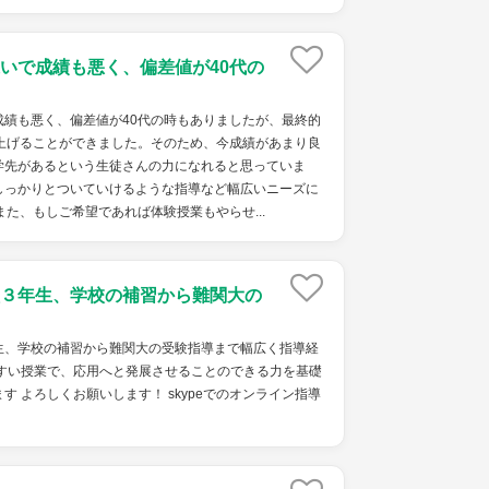
いで成績も悪く、偏差値が40代の
成績も悪く、偏差値が40代の時もありましたが、最終的
い上げることができました。そのため、今成績があまり良
学先があるという生徒さんの力になれると思っていま
しっかりとついていけるような指導など幅広いニーズに
また、もしご希望であれば体験授業もやらせ...
３年生、学校の補習から難関大の
生、学校の補習から難関大の受験指導まで幅広く指導経
やすい授業で、応用へと発展させることのできる力を基礎
す よろしくお願いします！ skypeでのオンライン指導