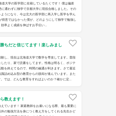
海道大学の医学部に在籍しているたくです！ 僕は偏差
、塾に通わずに独学で京都大学に現役合格しました。その
うようになり、今は北大の医学部に再入学し医学を学ん
強が得意ではなかった僕が、どのようにして独学で勉強し
効率よく成績を伸ばすお手伝い...
勝ちだと信じてます！楽しみまし
経験し、現在は北海道大学で数学を専攻してます。普段
をしたり、家で読書をしてます。性格は明るく、ポジテ
活動を終えてるので、時間の融通が利きます。さて最近
知識詰め込み型の教育からの脱却が進んでいます。また
。では、どんな教育をすればよいのか？確かに定...
ら教えます！
教えています！ 家庭教師をお雇いになる際、最も重要に
以外の勉強方法を身につく教え方をしてくれる先生かど