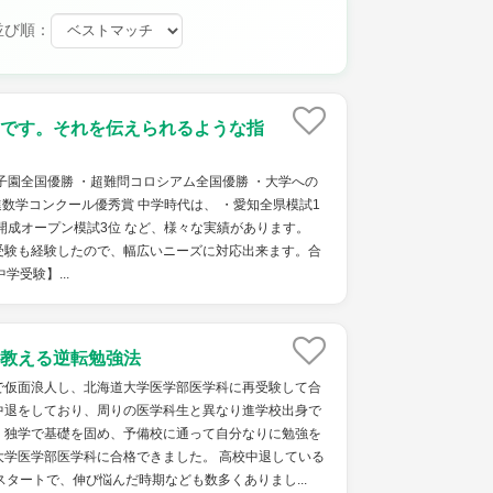
並び順：
です。それを伝えられるような指
子園全国優勝 ・超難問コロシアム全国優勝 ・大学への
進数学コンクール優秀賞 中学時代は、 ・愛知全県模試1
開成オープン模試3位 など、様々な実績があります。
受験も経験したので、幅広いニーズに対応出来ます。合
学受験】...
教える逆転勉強法
で仮面浪人し、北海道大学医学部医学科に再受験して合
中退をしており、周りの医学科生と異なり進学校出身で
、独学で基礎を固め、予備校に通って自分なりに勉強を
大学医学部医学科に合格できました。 高校中退している
スタートで、伸び悩んだ時期なども数多くありまし...