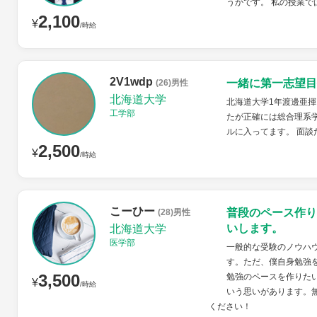
うかです。 私の授業
2,100
¥
/時給
2V1wdp
一緒に第一志望目
(26)男性
北海道大学
北海道大学1年渡邊亜揮
工学部
たが正確には総合理系学
ルに入ってます。 面談
2,500
¥
/時給
こーひー
普段のペース作り
(28)男性
いします。
北海道大学
医学部
一般的な受験のノウハ
す。ただ、僕自身勉強
3,500
勉強のペースを作りた
¥
/時給
いう思いがあります。
ください！