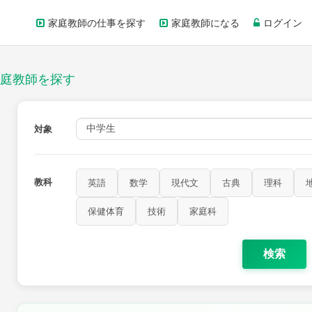
家庭教師の仕事を探す
家庭教師になる
ログイン
庭教師を探す
対象
教科
英語
数学
現代文
古典
理科
保健体育
技術
家庭科
検索
歴史
公民
芸術
音楽
保健体育
技術
家庭科