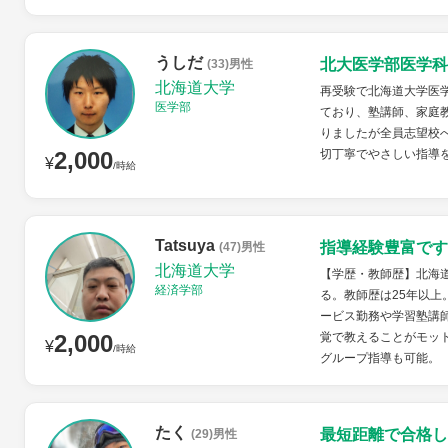
うしだ
北大医学部医学科
(33)男性
北海道大学
再受験で北海道大学医
医学部
ており、塾講師、家庭
りましたが全員志望校
2,000
切丁寧でやさしい指導
¥
/時給
Tatsuya
指導経験豊富です
(47)男性
北海道大学
【学歴・教師歴】北海
経済学部
る。教師歴は25年以
ービス勤務や学習塾講
2,000
覚で教えることがモット
¥
/時給
グループ指導も可能。 
たく
最短距離で合格し
(29)男性