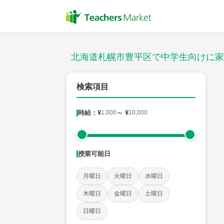
授業スタイル
対面
北海道札幌市豊平区で中学生向けに家
郵便番号
検索項目
時給：¥
1,000
～ ¥
10,000
対象
授業可能日
教科
月曜日
火曜日
水曜日
英語
数学
現代文
古典
理科
地理
木曜日
金曜日
土曜日
日曜日
時給：¥1,000 ～ ¥10,000