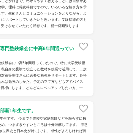
ることが好きで、わかりやすく教えることには自信があ
数学、理科は得意科目ですので、いろいろな解き方を示
ます。生徒さんとコミュニケーションをとりながら、よ
うにサポートしていきたいと思います。受験指導の方も
受けさせていただく所存です。精一杯頑張ります...
専門塾鉄緑会に中高6年間通ってい
塾鉄緑会に中高6年間通っていたので、特に大学受験指
。私自身の受験で役立った教材を授業で活用して、二次
験対策等生徒さんに必要な勉強をサポートします。各科
あれば勉強のしかた、予定の立て方などもアドバイス
目標にします。どんどんレベルアップしたい方、一...
部新1年生です。
年生です。 今まで予備校や家庭教師などを頼らずに独
ため、つまずきやすいところは十分理解してます。 得意
(世界史と日本史が特に)です。 相性がよろしければ長