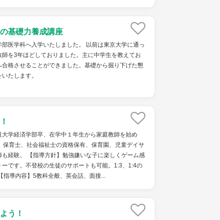
の基礎力養成講座
学部医学科へ入学いたしました。 以前は東京大学に通っ
教師を3年ほどしておりました。主に中学生を教えてお
へ合格させることができました。基礎から掘り下げた懇
をいたします。
！
道大学経済学部卒、在学中１年生から家庭教師を始め
上。保育士、社会福祉士の資格保有、保育園、児童デイサ
師も経験。 【指導方針】勉強嫌いな子に楽しくゲーム感
ーです。不登校の生徒のサポートも可能。1:3、1:4の
【指導内容】5教科全般、英会話、面接...
よう！