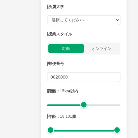
所属大学
授業可能日
授業スタイル
月曜日
火曜日
水曜日
木曜日
金曜日
対面
オンライン
所属大学
郵便番号
距離：15km以内
距離：
15
km以内
年齢：18-101歳
年齢：
18
-
101
歳
性別