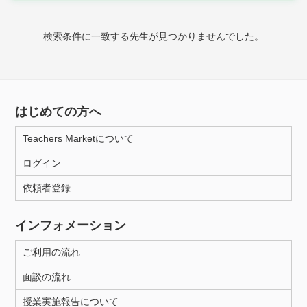
家庭科
検索条件に一致する先生が見つかりませんでした。
時給：¥1,000 ～ ¥10,000
授業可能日
はじめての方へ
月曜日
火曜日
水曜日
木曜日
金曜日
Teachers Marketについて
土曜日
日曜日
ログイン
依頼者登録
所属大学
インフォメーション
ご利用の流れ
距離：15km以内
面談の流れ
授業実施報告について