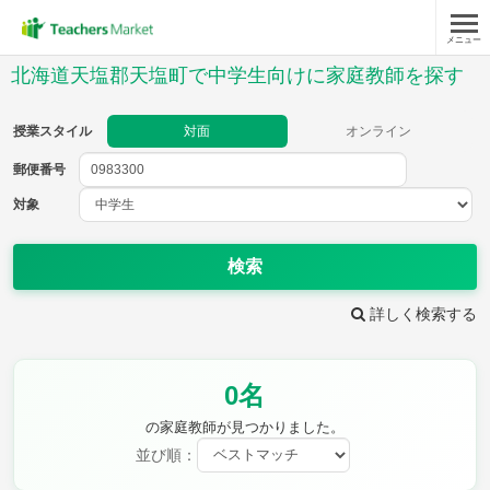
メニュー
授業スタイル
北海道天塩郡天塩町で中学生向けに家庭教師を探す
対面
オンライン
授業スタイル
対面
オンライン
郵便番号
郵便
番号
対象
対象
検索
詳しく検索する
教科
0名
英語
数学
現代文
古典
理科
地理
の家庭教師が見つかりました。
歴史
公民
並び順：
芸術
音楽
保健体育
技術