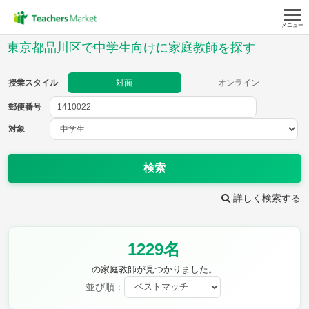
メニュー
授業スタイル
東京都品川区で中学生向けに家庭教師を探す
対面
オンライン
授業スタイル
対面
オンライン
郵便番号
郵便
番号
対象
対象
検索
詳しく検索する
教科
1229名
英語
数学
現代文
古典
理科
地理
の家庭教師が見つかりました。
歴史
公民
並び順：
芸術
音楽
保健体育
技術