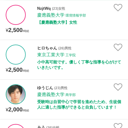
家庭科
NzjtWq
(23)女性
慶應義塾大学
環境情報学部
時給：¥1,000 ～ ¥10,000
【慶應義塾大学】女性
2,500
¥
/時給
授業可能日
ヒロちゃん
(26)男性
東京工業大学
月曜日
火曜日
水曜日
木曜日
金曜日
工学院
小中高可能です。優しく丁寧な指導を心がけて
土曜日
日曜日
いきたいです。
2,500
¥
/時給
所属大学
ゆうじん
(23)男性
慶應義塾大学
商学部
受験時は自習中心で学習を進めたため、生徒個
人に適した指導ができると自負しています！
距離：15km以内
2,000
¥
/時給
みう
(26)女性