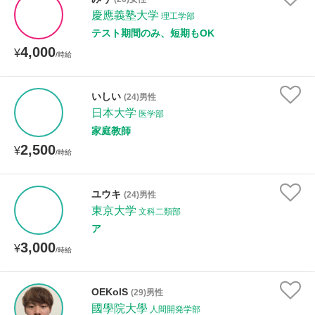
年齢：18-101歳
慶應義塾大学
理工学部
テスト期間のみ、短期もOK
4,000
¥
/時給
性別
いしい
(24)男性
日本大学
医学部
家庭教師
2,500
¥
/時給
ユウキ
(24)男性
東京大学
文科二類部
ア
3,000
¥
/時給
OEKolS
(29)男性
國學院大學
人間開発学部