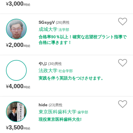
3,000
¥
/時給
SGsygV
(26)男性
成城大学
法学部
合格率90％以上！確実な志望校プラント指導で
合格に導きます！
2,000
¥
/時給
やぶ
(30)男性
法政大学
社会学部
実践を伴う英語力をつけさせます。
4,000
¥
/時給
hide
(23)男性
東京医科歯科大学
歯学部
現役東京医科歯科大生!
3,500
¥
/時給