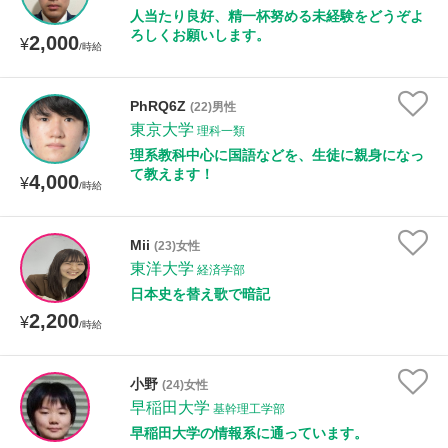
人当たり良好、精一杯努める未経験をどうぞよ
ろしくお願いします。
2,000
¥
/時給
PhRQ6Z
(22)男性
東京大学
理科一類
理系教科中心に国語などを、生徒に親身になっ
て教えます！
4,000
¥
/時給
Mii
(23)女性
東洋大学
経済学部
日本史を替え歌で暗記
2,200
¥
/時給
小野
(24)女性
早稲田大学
基幹理工学部
早稲田大学の情報系に通っています。