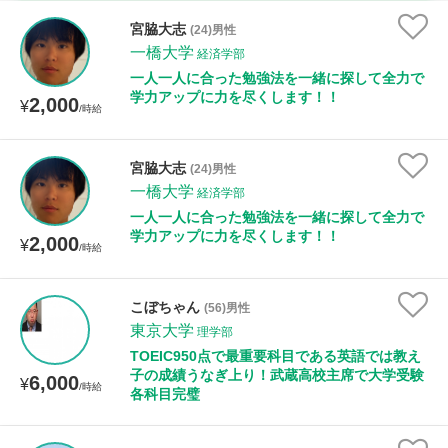
家庭科
宮脇大志
(24)男性
一橋大学
経済学部
時給：¥1,000 ～ ¥10,000
一人一人に合った勉強法を一緒に探して全力で
学力アップに力を尽くします！！
2,000
¥
/時給
授業可能日
宮脇大志
(24)男性
一橋大学
月曜日
火曜日
水曜日
木曜日
金曜日
経済学部
一人一人に合った勉強法を一緒に探して全力で
土曜日
日曜日
学力アップに力を尽くします！！
2,000
¥
/時給
所属大学
こぼちゃん
(56)男性
東京大学
理学部
TOEIC950点で最重要科目である英語では教え
子の成績うなぎ上り！武蔵高校主席で大学受験
距離：15km以内
6,000
¥
/時給
各科目完璧