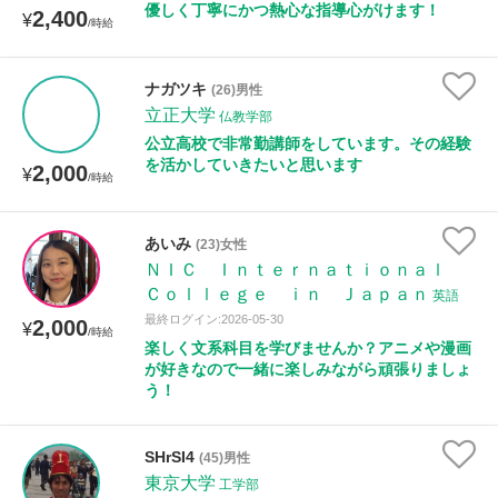
優しく丁寧にかつ熱心な指導心がけます！
2,400
¥
/時給
ナガツキ
(26)男性
立正大学
仏教学部
公立高校で非常勤講師をしています。その経験
を活かしていきたいと思います
2,000
¥
/時給
あいみ
(23)女性
ＮＩＣ Ｉｎｔｅｒｎａｔｉｏｎａｌ
Ｃｏｌｌｅｇｅ ｉｎ Ｊａｐａｎ
英語
最終ログイン:2026-05-30
2,000
¥
/時給
楽しく文系科目を学びませんか？アニメや漫画
が好きなので一緒に楽しみながら頑張りましょ
う！
SHrSI4
(45)男性
東京大学
工学部