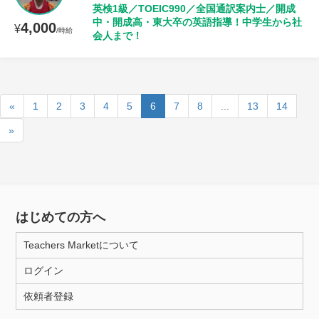
英検1級／TOEIC990／全国通訳案内士／開成
中・開成高・東大卒の英語指導！中学生から社
4,000
¥
/時給
会人まで！
«
1
2
3
4
5
6
7
8
...
13
14
»
はじめての方へ
Teachers Marketについて
ログイン
依頼者登録