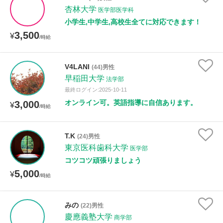
杏林大学
医学部医学科
小学生,中学生,高校生全てに対応できます！
3,500
¥
/時給
V4LANl
(44)男性
早稲田大学
法学部
最終ログイン:2025-10-11
オンライン可。英語指導に自信あります。
3,000
¥
/時給
T.K
(24)男性
東京医科歯科大学
医学部
コツコツ頑張りましょう
5,000
¥
/時給
みの
(22)男性
慶應義塾大学
商学部