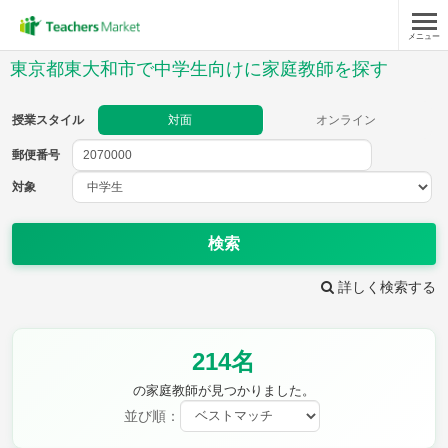
メニュー
授業スタイル
東京都東大和市で中学生向けに家庭教師を探す
対面
オンライン
授業スタイル
対面
オンライン
郵便番号
郵便
番号
対象
対象
検索
詳しく検索する
教科
214名
英語
数学
現代文
古典
理科
地理
の家庭教師が見つかりました。
歴史
公民
並び順：
芸術
音楽
保健体育
技術