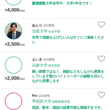
慶應義塾大学在学中、大学1年生です！
4,000
¥
/時給
あんり
(26)男性
法政大学
社会学部
本気で成績を上げたい人はすぐにご連絡くださ
い
2,500
¥
/時給
えいき
(24)男性
法政大学
経済学部
硬い授業ではなく、雑談などをしながら授業を
しています塾のバイトリーダーの経験を活かし
2,000
¥
/時給
ながら指導します
Rin
(22)女性
早稲田大学
国際教養学部
英語、数学、国語の指導可能な帰国子女です。