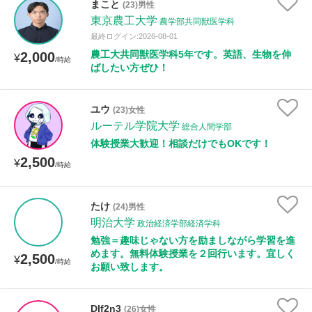
まこと
(23)男性
年齢：18-101歳
東京農工大学
農学部共同獣医学科
最終ログイン:2026-08-01
農工大共同獣医学科5年です。英語、生物を伸
2,000
¥
/時給
ばしたい方ぜひ！
性別
ユウ
(23)女性
ルーテル学院大学
総合人間学部
体験授業大歓迎！相談だけでもOKです！
2,500
¥
/時給
たけ
(24)男性
明治大学
政治経済学部経済学科
勉強＝趣味じゃない方を励ましながら学習を進
めます。無料体験授業を２回行います。宜しく
2,500
¥
/時給
お願い致します。
DIf2n3
(26)女性