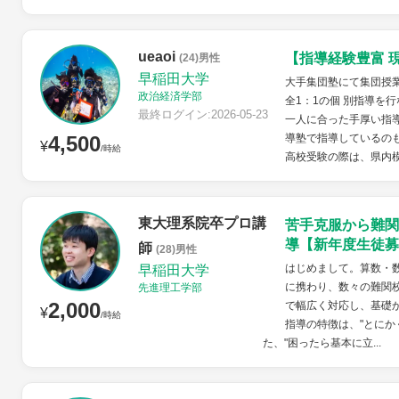
ueaoi
【指導経験豊富 
(24)男性
早稲田大学
大手集団塾にて集団授業
政治経済学部
全1：1の個 別指導を
最終ログイン:2026-05-23
一人に合った手厚い指
4,500
導塾で指導しているのも
¥
/時給
高校受験の際は、県内模試
東大理系院卒プロ講
苦手克服から難関
導【新年度生徒募
師
(28)男性
はじめまして。算数・
早稲田大学
に携わり、数々の難関
先進理工学部
2,000
で幅広く対応し、基礎
¥
/時給
指導の特徴は、"とにか
た、"困ったら基本に立...