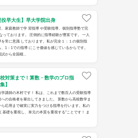
現役早大生】早大学院出身
、家庭教師で学 習指導 や受験指導、個別指導塾で完
行なっております。 圧倒的に指導経験が豊富です。 一人
導を常に意識 しております。私が完全１：１の個別指
、1：1での指導 にこそ価値を感じているからです。
から全国模...
校対策まで！算数・数学のプロ指
集】
数学講師の木村です！ 私は、これまで数百人の受験指導
校への合格者を輩出してきました。 算数から高校数学ま
から応用まで確実に実力をつける指導を行います。私の
く基礎を重視し、単元の本質を重視する"ことです！ ま