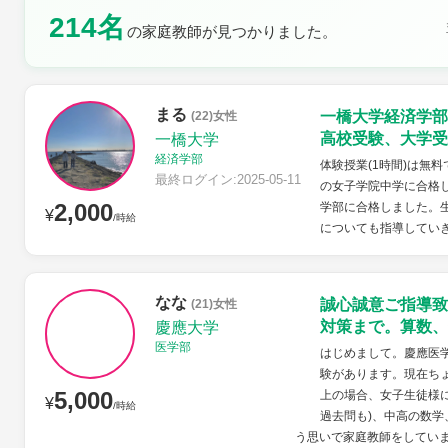
214名
の家庭教師が見つかりました。
土曜日
日曜日
まる
一橋大学経済学部
(22)女性
高校受験、大学受
一橋大学
経済学部
体験授業(1時間)は無
最終ログイン:2025-05-11
の女子学院中学に合格し
2,000
学部に合格しました。
¥
/時給
についても指導してい
なな
誠心誠意ご指導致
(21)女性
対策まで。算数、
慶應大学
医学部
はじめまして。慶應医学
験があります。現在ち
5,000
上の場合、女子生徒様に
¥
/時給
過去問も)、中高の数
う思いで家庭教師をしていま