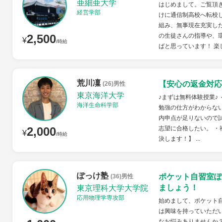
亜細亜大学
はじめまして。ご覧頂
経営学部
けに通信制高校へ転校
組み、無事現在充実し
2,500
の生徒さんの指導や、
¥
/時給
ばと思っています！ 楽し
荒川凜
【安心の返金対応
(26)男性
東京海洋大学
♪まずは無料体験授業♪
海洋生命科学部
勉強の仕方がわからない
内申点が足りないので
2,000
志望に合格したい。 ・
¥
/時給
決します！】 ...
ぽっけ塾
ポケット自習室ぽ
(36)男性
ましょう！
東京理科大学大学院
応用物理学専攻部
始めまして、ポケット
は興味を持っていただ
なお悩みありませんか