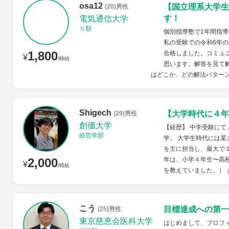
osa12
【国立理系大学生
(20)男性
す！
電気通信大学
Ⅱ類
個別指導塾で1年間指
私の受験での令和6年の
1,800
合格しました。コミュ
¥
/時給
思います。解答を見て
はどこか、どの解法パターン
Shigech
【大学時代に４年
(29)男性
創価大学
【経歴】 中学受験にて
経営学部
学。 大学生時代には某
を主に担当し、最大で
2,000
年は、小学４年生〜高
¥
/時給
を教えていました。） 
こう
目標達成への第一
(25)男性
東京慈恵会医科大学
はじめまして、プロフ