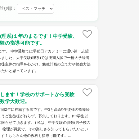
並び順：
(理系)１年のまるです！中学受験、
験の指導可能です。
料です。 中学受験では早稲田アカデミーに通い第一志望
ました。大学受験(理系)では後期入試で一橋大学経済
生徒主体の指導を心がけ、勉強計画の立て方や勉強方法
きたいと思っています。
します！学校のサポートから受験
数学大歓迎。
部2年に在籍する者です。中3と高3の生徒様の指導経
ょうど生徒様がおらず、募集しております。(中学生以
限らせて頂きます。) 私は、中学受験の算数(男子校の
学、物理が得意で、その楽しさを知ってもらいたいとい
す！もちろん他の教科も指導可能です。...