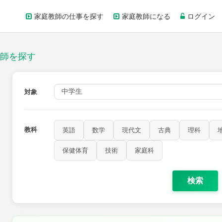
家庭教師の仕事を探す
家庭教師になる
ログイン
師を探す
対象
教科
英語
数学
現代文
古典
理科
保健体育
技術
家庭科
検索
歴史
公民
芸術
音楽
保健体育
技術
家庭科