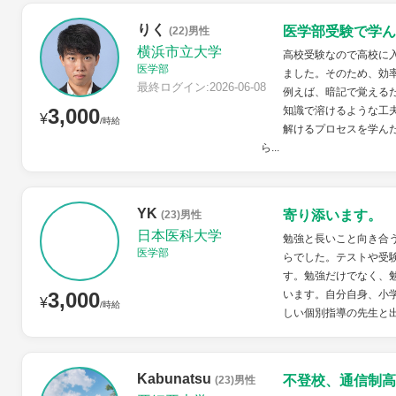
りく
医学部受験で学ん
(22)男性
横浜市立大学
高校受験なので高校に
医学部
ました。そのため、効
最終ログイン:2026-06-08
例えば、暗記で覚える
3,000
知識で溶けるような工
¥
/時給
解けるプロセスを学ん
ら...
YK
寄り添います。
(23)男性
日本医科大学
勉強と長いこと向き合
医学部
らでした。テストや受
す。勉強だけでなく、
3,000
います。自分自身、小学
¥
/時給
しい個別指導の先生と出
Kabunatsu
不登校、通信制高
(23)男性