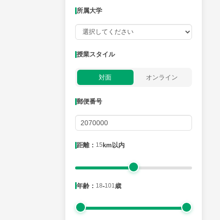
所属大学
授業可能日
授業スタイル
月曜日
火曜日
水曜日
木曜日
金曜日
対面
オンライン
所属大学
郵便番号
距離：15km以内
距離：
15
km以内
年齢：18-101歳
年齢：
18
-
101
歳
性別