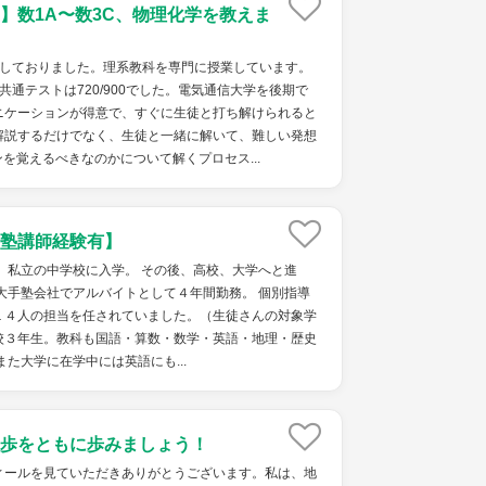
】数1A〜数3C、物理化学を教えま
導しておりました。理系教科を専門に授業しています。
共通テストは720/900でした。電気通信大学を後期で
ニケーションが得意で、すぐに生徒と打ち解けられると
解説するだけでなく、生徒と一緒に解いて、難しい発想
を覚えるべきなのかについて解くプロセス...
塾講師経験有】
、私立の中学校に入学。 その後、高校、大学へと進
大手塾会社でアルバイトとして４年間勤務。 個別指導
１４人の担当を任されていました。（生徒さんの対象学
校３年生。教科も国語・算数・数学・英語・地理・歴史
また大学に在学中には英語にも...
歩をともに歩みましょう！
ィールを見ていただきありがとうございます。私は、地