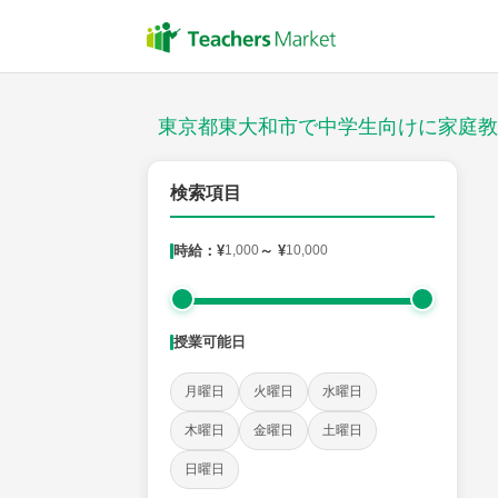
授業スタイル
対面
東京都東大和市で中学生向けに家庭教
郵便番号
検索項目
時給：¥
1,000
～ ¥
10,000
対象
授業可能日
教科
月曜日
火曜日
水曜日
英語
数学
現代文
古典
理科
地理
木曜日
金曜日
土曜日
日曜日
時給：¥1,000 ～ ¥10,000