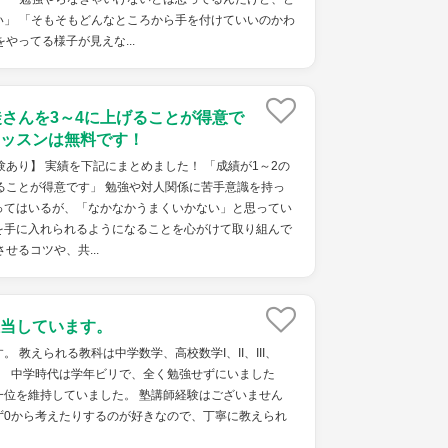
い」 「そもそもどんなところから手を付けていいのかわ
やってる様子が見えな...
徒さんを3～4に上げることが得意で
ッスンは無料です！
験あり】 実績を下記にまとめました！ 「成績が1～2の
ることが得意です」 勉強や対人関係に苦手意識を持っ
ってはいるが、「なかなかうまくいかない」と思ってい
を手に入れられるようになることを心がけて取り組んで
せるコツや、共...
当しています。
 教えられる教科は中学数学、高校数学I、II、III、
。 中学時代は学年ビリで、全く勉強せずにいました
一位を維持していました。 塾講師経験はございません
ず0から考えたりするのが好きなので、丁寧に教えられ