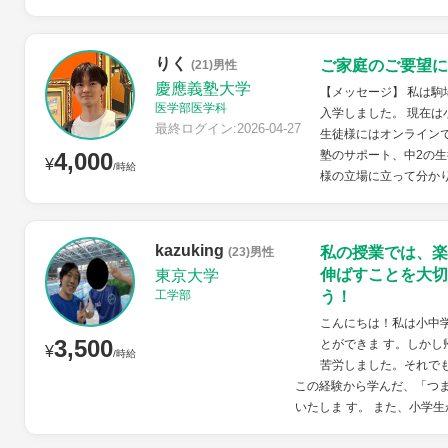
りく
ご家庭のご要望に
(21)男性
慶應義塾大学
【メッセージ】 私は駒
医学部医学科
入学しました。 現在は
最終ログイン:2026-04-27
生徒様にはオンライン
4,000
塾のサポート、中2の生
¥
/時給
様の立場に立って分かり
kazuking
私の授業では、楽
(23)男性
伸ばすことを大切
東京大学
工学部
う！
こんにちは！私は小中
3,500
とができま す。しかし
¥
/時給
苦労しました。それで
この経験から学んだ、「つま
いたしま す。 また、小学生か