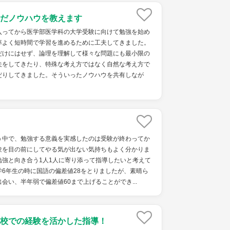
だノウハウを教えます
入ってから医学部医学科の大学受験に向けて勉強を始め
率よく短時間で学習を進めるために工夫してきました。
だけにはせず、論理を理解して様々な問題にも最小限の
夫をしてきたり、特殊な考え方ではなく自然な考え方で
だりしてきました。そういったノウハウを共有しなが
う中で、勉強する意義を実感したのは受験が終わってか
験を目の前にしてやる気が出ない気持ちもよく分かりま
勉強と向き合う1人1人に寄り添って指導したいと考えて
6年生の時に国語の偏差値28をとりましたが、素晴ら
会い、半年弱で偏差値60まで上げることができ...
校での経験を活かした指導！