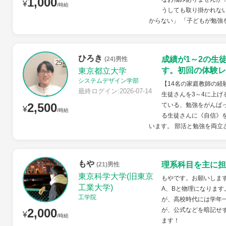
1,000
¥
/時給
うしても取り掛かれな
からない」 「子どもが勉強を
ひろき
成績が1～2の生
(24)男性
す。初回の体験レ
東京都立大学
システムデザイン学部
【14名の家庭教師の経
最終ログイン:2026-07-14
生徒さんを3～4に上げ
2,500
ている、勉強をがんば
¥
/時給
る生徒さんに《自信》
います。 部活と勉強を両立さ
もや
理系科目を主に担
(21)男性
東京科学大学(旧東京
もやです。お願いします。
工業大学)
A、Bと物理になります
工学院
が、高校時代には学年
2,000
が、公式などを暗記せ
¥
/時給
ます！