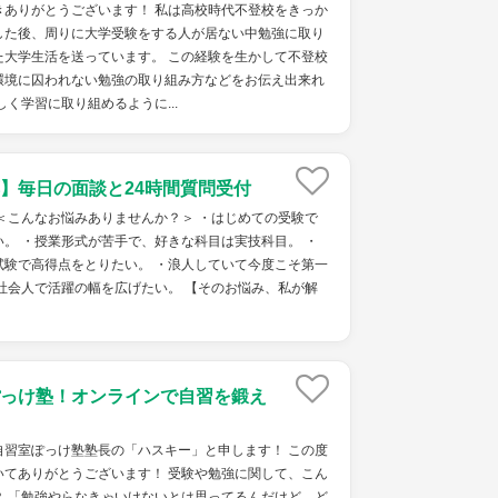
きありがとうございます！ 私は高校時代不登校をきっか
した後、周りに大学受験をする人が居ない中勉強に取り
た大学生活を送っています。 この経験を生かして不登校
環境に囚われない勉強の取り組み方などをお伝え出来れ
く学習に取り組めるように...
】毎日の面談と24時間質問受付
 ＜こんなお悩みありませんか？＞ ・はじめての受験で
。 ・授業形式が苦手で、好きな科目は実技科目。 ・
試験で高得点をとりたい。 ・浪人していて今度こそ第一
社会人で活躍の幅を広げたい。 【そのお悩み、私が解
っけ塾！オンラインで自習を鍛え
自習室ぽっけ塾塾長の「ハスキー」と申します！ この度
いてありがとうございます！ 受験や勉強に関して、こん
？ 「勉強やらなきゃいけないとは思ってるんだけど、ど