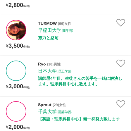
2,800
¥
/時給
TUXMOW
(66)女性
早稲田大学
商学部
努力と忍耐
3,500
¥
/時給
Ryo
(30)男性
日本大学
理工学部
講師歴4年目。生徒さんの苦手を一緒に解決し
ます。理系科目中心に教えます。
3,000
¥
/時給
Sprout
(29)女性
千葉大学
園芸学部
【英語・理系科目中心】精一杯努力致します
2,000
¥
/時給