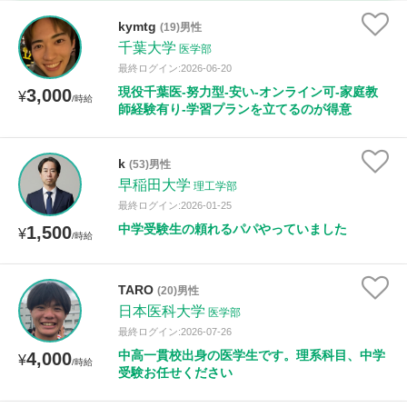
家庭科
kymtg
(19)男性
千葉大学
医学部
時給：¥1,000 ～ ¥10,000
最終ログイン:2026-06-20
現役千葉医-努力型-安い-オンライン可-家庭教
3,000
¥
/時給
師経験有り-学習プランを立てるのが得意
授業可能日
k
(53)男性
月曜日
火曜日
水曜日
木曜日
金曜日
早稲田大学
理工学部
最終ログイン:2026-01-25
土曜日
日曜日
中学受験生の頼れるパパやっていました
1,500
¥
/時給
所属大学
TARO
(20)男性
日本医科大学
医学部
最終ログイン:2026-07-26
距離：15km以内
中高一貫校出身の医学生です。理系科目、中学
4,000
¥
/時給
受験お任せください