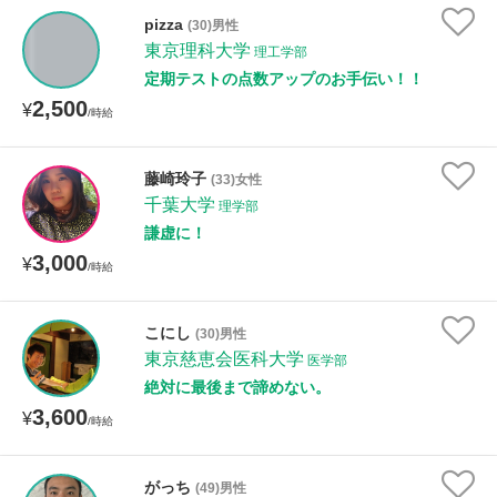
年齢：18-101歳
pizza
(30)男性
東京理科大学
理工学部
定期テストの点数アップのお手伝い！！
2,500
性別
¥
/時給
藤崎玲子
(33)女性
千葉大学
理学部
謙虚に！
3,000
¥
/時給
こにし
(30)男性
東京慈恵会医科大学
医学部
絶対に最後まで諦めない。
3,600
¥
/時給
がっち
(49)男性