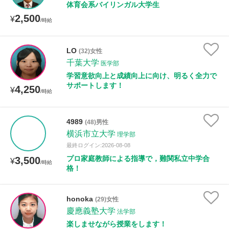
体育会系バイリンガル大学生
2,500
¥
/時給
LO
(32)女性
千葉大学
医学部
学習意欲向上と成績向上に向け、明るく全力で
サポートします！
4,250
¥
/時給
4989
(48)男性
横浜市立大学
理学部
最終ログイン:2026-08-08
プロ家庭教師による指導で，難関私立中学合
3,500
¥
/時給
格！
honoka
(29)女性
慶應義塾大学
法学部
楽しませながら授業をします！