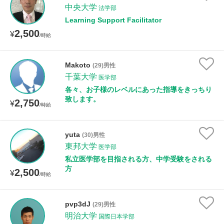
中央大学
法学部
Learning Support Facilitator
2,500
¥
/時給
Makoto
(29)男性
千葉大学
医学部
各々、お子様のレベルにあった指導をきっちり
致します。
2,750
¥
/時給
yuta
(30)男性
東邦大学
医学部
私立医学部を目指される方、中学受験をされる
方
2,500
¥
/時給
pvp3dJ
(29)男性
明治大学
国際日本学部