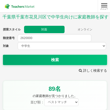
メニュー
授業スタイル
千葉県千葉市花見川区で中学生向けに家庭教師を探す
対面
オンライン
授業スタイル
対面
オンライン
郵便番号
郵便
番号
対象
対象
検索
詳しく検索する
教科
89名
英語
数学
現代文
古典
理科
地理
の家庭教師が見つかりました。
歴史
公民
並び順：
芸術
音楽
保健体育
技術