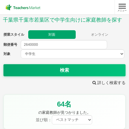
メニュー
授業スタイル
千葉県千葉市若葉区で中学生向けに家庭教師を探す
対面
オンライン
授業スタイル
対面
オンライン
郵便番号
郵便
番号
対象
対象
検索
詳しく検索する
教科
64名
英語
数学
現代文
古典
理科
地理
の家庭教師が見つかりました。
歴史
公民
並び順：
芸術
音楽
保健体育
技術