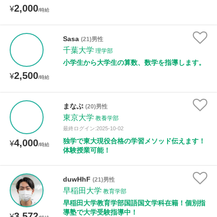
2,000
¥
/時給
Sasa
(21)男性
千葉大学
理学部
小学生から大学生の算数、数学を指導します。
2,500
¥
/時給
まなぶ
(20)男性
東京大学
教養学部
最終ログイン:2025-10-02
独学で東大現役合格の学習メソッド伝えます！
4,000
¥
/時給
体験授業可能！
duwHhF
(21)男性
早稲田大学
教育学部
早稲田大学教育学部国語国文学科在籍！個別指
導塾で大学受験指導中！
3,572
¥