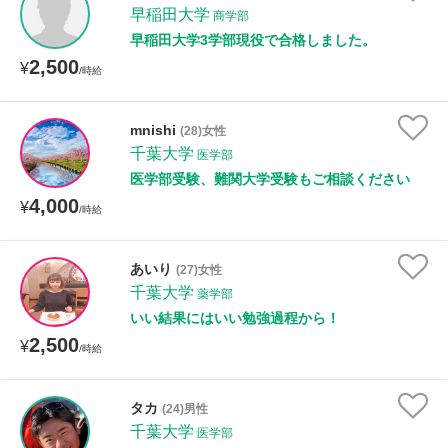
早稲田大学
商学部
早稲田大学3学部現役で合格しました。
2,500
¥
/時給
mnishi
(28)女性
千葉大学
医学部
医学部受験、難関大学受験もご相談ください
4,000
¥
/時給
あいり
(27)女性
千葉大学
薬学部
いい結果にはいい勉強過程から！
2,500
¥
/時給
タカ
(24)男性
千葉大学
医学部