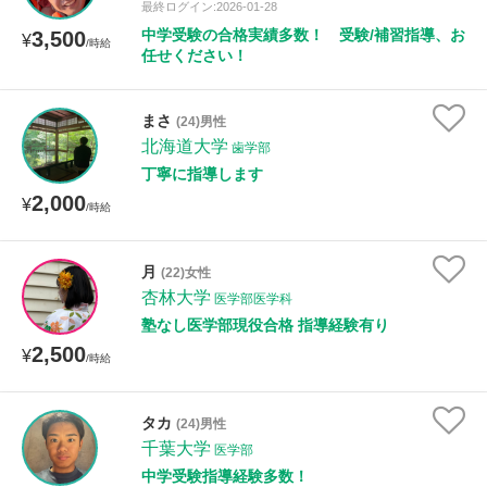
最終ログイン:2026-01-28
中学受験の合格実績多数！ 受験/補習指導、お
3,500
¥
/時給
任せください！
まさ
(24)男性
北海道大学
歯学部
丁寧に指導します
2,000
¥
/時給
月
(22)女性
杏林大学
医学部医学科
塾なし医学部現役合格 指導経験有り
2,500
¥
/時給
タカ
(24)男性
千葉大学
医学部
中学受験指導経験多数！