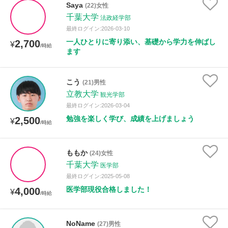
Saya
(22)女性
年齢：18-101歳
千葉大学
法政経学部
最終ログイン:2026-03-10
一人ひとりに寄り添い、基礎から学力を伸ばし
2,700
¥
/時給
性別
ます
こう
(21)男性
立教大学
観光学部
最終ログイン:2026-03-04
勉強を楽しく学び、成績を上げましょう
2,500
¥
/時給
ももか
(24)女性
千葉大学
医学部
最終ログイン:2025-05-08
医学部現役合格しました！
4,000
¥
/時給
NoName
(27)男性