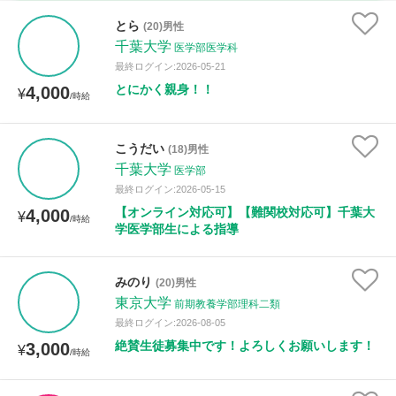
家庭科
とら
(20)男性
千葉大学
医学部医学科
時給：¥1,000 ～ ¥10,000
最終ログイン:2026-05-21
とにかく親身！！
4,000
¥
/時給
授業可能日
こうだい
(18)男性
千葉大学
月曜日
火曜日
水曜日
木曜日
金曜日
医学部
最終ログイン:2026-05-15
土曜日
日曜日
【オンライン対応可】【難関校対応可】千葉大
4,000
¥
/時給
学医学部生による指導
所属大学
みのり
(20)男性
東京大学
前期教養学部理科二類
最終ログイン:2026-08-05
距離：15km以内
絶賛生徒募集中です！よろしくお願いします！
3,000
¥
/時給