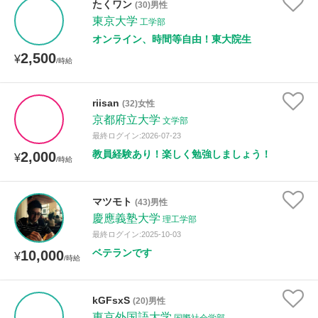
たくワン
(30)男性
年齢：18-101歳
東京大学
工学部
オンライン、時間等自由！東大院生
2,500
¥
/時給
性別
riisan
(32)女性
京都府立大学
文学部
最終ログイン:2026-07-23
教員経験あり！楽しく勉強しましょう！
2,000
¥
/時給
マツモト
(43)男性
慶應義塾大学
理工学部
最終ログイン:2025-10-03
ベテランです
10,000
¥
/時給
kGFsxS
(20)男性
東京外国語大学