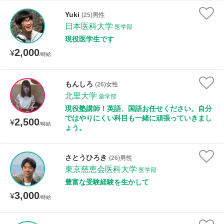
家庭科
Yuki
(25)男性
日本医科大学
医学部
時給：¥1,000 ～ ¥10,000
現役医学生です
2,000
¥
/時給
授業可能日
もんしろ
(26)女性
北里大学
月曜日
火曜日
水曜日
木曜日
金曜日
薬学部
現役塾講師！英語、国語お任せください。自分
土曜日
日曜日
ではやりにくい科目も一緒に頑張っていきまし
2,500
¥
/時給
ょう。
所属大学
さとうひろき
(26)男性
東京慈恵会医科大学
医学部
豊富な受験経験を生かして
距離：15km以内
3,000
¥
/時給