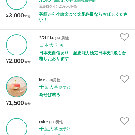
国際社会学部
最終ログイン:2026-08-05
英語から小論文まで文系科目ならお任せくださ
3,000
¥
/時給
い！
3RH1Ie
(24)男性
日本大学
法
日本史自信あり！歴史能力検定日本史1級も合
格したおります！
2,000
¥
/時給
Me
(30)男性
千葉大学
医学部
為せば成る
1,500
¥
/時給
take
(27)男性
千葉大学
文学部