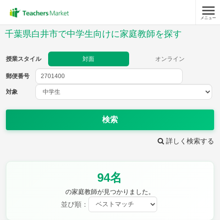
メニュー
授業スタイル
千葉県白井市で中学生向けに家庭教師を探す
対面
オンライン
授業スタイル
対面
オンライン
郵便番号
郵便
番号
対象
対象
検索
詳しく検索する
教科
94名
英語
数学
現代文
古典
理科
地理
の家庭教師が見つかりました。
歴史
公民
並び順：
芸術
音楽
保健体育
技術