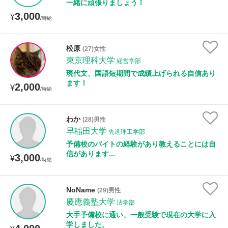
一緒に頑張りましょう！
3,000
¥
/時給
松原
(27)女性
東京理科大学
経営学部
現代文、国語短期間で成績上げられる自信あり
ます！
2,000
¥
/時給
わか
(28)男性
早稲田大学
先進理工学部
予備校のバイトの経験があり教えることには自
信があります...
3,000
¥
/時給
NoName
(29)男性
慶應義塾大学
法学部
大手予備校に通い、一般受験で現在の大学に入
学しました。