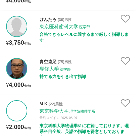
4,000
¥
/時給
けんたろ
(30)男性
東京医科歯科大学
医学部
合格できるレベルに達するまで厳しく指導しま
す
3,750
¥
/時給
青空遠足
(75)男性
専修大学
法学部
持てる力を引き出す指導
4,000
¥
/時給
M.K
(22)男性
東京科学大学
理学院物理学系
最終ログイン:2025-08-07
東京科学大学物理学科に在籍しております。理
2,000
¥
/時給
系科目全般、英語の指導を得意としておりま