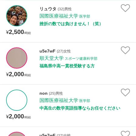
家庭科
リュウタ
(32)男性
国際医療福祉大学
医学部
時給：¥1,000 ～ ¥10,000
挫折の数では負けません！（笑）
2,500
¥
/時給
授業可能日
u5e7wF
(27)女性
順天堂大学
月曜日
火曜日
水曜日
木曜日
金曜日
スポーツ健康科学部
福島県中高一貫校受験する方
土曜日
日曜日
2,000
¥
/時給
所属大学
non
(25)男性
国際医療福祉大学
医学部
中高生の数学英語指導ならお任せください
距離：15km以内
2,000
¥
/時給
u5e7wF
(27)女性