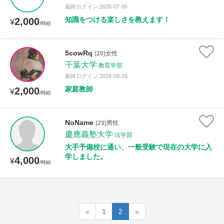
最終ログイン:2026-07-06
知識をつける楽しさを教えます！
2,000
¥
/時給
5cowRq
(20)女性
千葉大学
教育学部
最終ログイン:2026-06-26
家庭教師
2,000
¥
/時給
NoName
(29)男性
慶應義塾大学
法学部
大手予備校に通い、一般受験で現在の大学に入
学しました。
4,000
¥
/時給
«
1
2
»