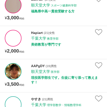
年齢：18-101歳
順天堂大学
スポーツ健康科学部
福島県中高一貫校受験する方
3,000
¥
/時給
性別
Hapiart
(21)女性
千葉大学
教育学部
美術教育が専門です
2,000
¥
/時給
AAPgDY
(19)男性
順天堂大学
医学部
現役医学部生です。生徒に寄り添って教えま
す！
3,500
¥
/時給
やすき
(21)男性
千葉大学
理学部数学・情報数理学科