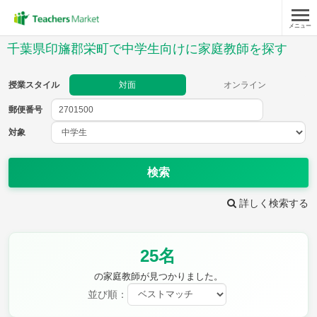
メニュー
授業スタイル
千葉県印旛郡栄町で中学生向けに家庭教師を探す
対面
オンライン
授業スタイル
対面
オンライン
郵便番号
郵便
番号
対象
対象
検索
詳しく検索する
教科
25名
英語
数学
現代文
古典
理科
地理
の家庭教師が見つかりました。
歴史
公民
並び順：
芸術
音楽
保健体育
技術