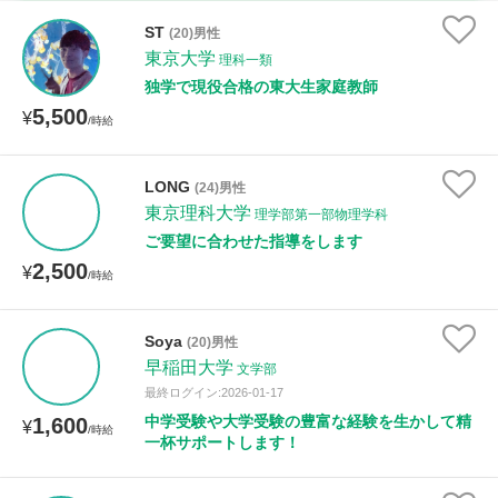
家庭科
ST
(20)男性
東京大学
理科一類
時給：¥1,000 ～ ¥10,000
独学で現役合格の東大生家庭教師
5,500
¥
/時給
授業可能日
LONG
(24)男性
東京理科大学
月曜日
火曜日
水曜日
木曜日
金曜日
理学部第一部物理学科
ご要望に合わせた指導をします
土曜日
日曜日
2,500
¥
/時給
所属大学
Soya
(20)男性
早稲田大学
文学部
最終ログイン:2026-01-17
距離：15km以内
中学受験や大学受験の豊富な経験を生かして精
1,600
¥
/時給
一杯サポートします！