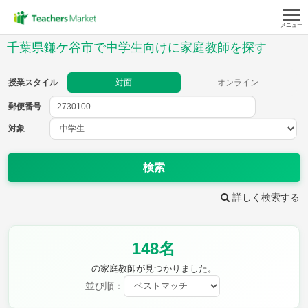
メニュー
授業スタイル
千葉県鎌ケ谷市で中学生向けに家庭教師を探す
対面
オンライン
授業スタイル
対面
オンライン
郵便番号
郵便
番号
対象
対象
検索
詳しく検索する
教科
148名
英語
数学
現代文
古典
理科
地理
の家庭教師が見つかりました。
歴史
公民
並び順：
芸術
音楽
保健体育
技術