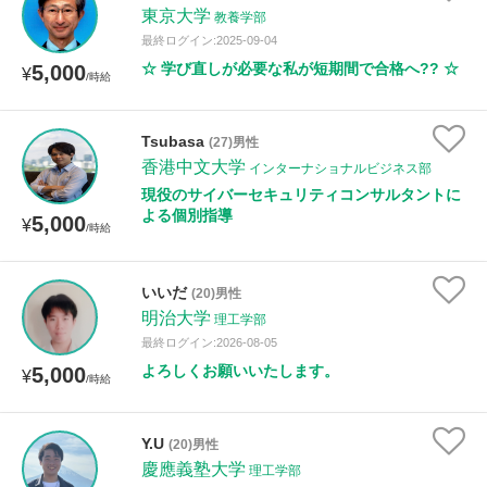
東京大学
教養学部
最終ログイン:2025-09-04
☆ 学び直しが必要な私が短期間で合格へ?? ☆
5,000
¥
/時給
Tsubasa
(27)男性
香港中文大学
インターナショナルビジネス部
現役のサイバーセキュリティコンサルタントに
よる個別指導
5,000
¥
/時給
いいだ
(20)男性
明治大学
理工学部
最終ログイン:2026-08-05
よろしくお願いいたします。
5,000
¥
/時給
Y.U
(20)男性
慶應義塾大学
理工学部