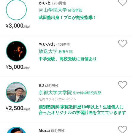
かいと
(28)男性
年齢：18-101歳
青山学院大学
経済学部
武田塾出身！プロが割安指導！
3,000
¥
/時給
性別
ちいかわ
(40)男性
放送大学
教養学部
中学受験、高校受験に自信あり
5,000
¥
/時給
BJ
(35)男性
京都大学大学院
生命科学研究科部
最終ログイン:2026-01-15
個別塾講師/家庭教師歴10年以上！生徒個人に
2,500
¥
/時給
合ったオリジナルの学習計画を立てていきます
Murai
(59)男性