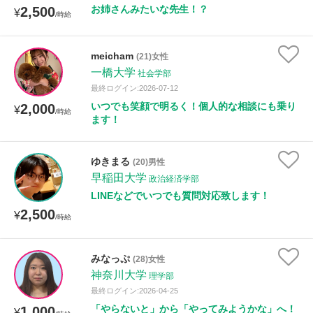
お姉さんみたいな先生！？
2,500
¥
/時給
meicham
(21)女性
一橋大学
社会学部
最終ログイン:2026-07-12
いつでも笑顔で明るく！個人的な相談にも乗り
2,000
¥
/時給
ます！
ゆきまる
(20)男性
早稲田大学
政治経済学部
LINEなどでいつでも質問対応致します！
2,500
¥
/時給
みなっぷ
(28)女性
神奈川大学
理学部
最終ログイン:2026-04-25
「やらないと」から「やってみようかな」へ！
1,000
¥