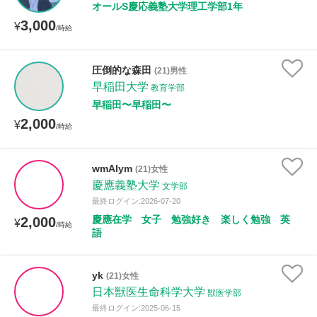
オールS慶応義塾大学理工学部1年
3,000
¥
/時給
圧倒的な森田
(21)男性
早稲田大学
教育学部
早稲田〜早稲田〜
2,000
¥
/時給
wmAIym
(21)女性
慶應義塾大学
文学部
最終ログイン:2026-07-20
慶應在学 女子 勉強好き 楽しく勉強 英
2,000
¥
/時給
語
yk
(21)女性
日本獣医生命科学大学
獣医学部
最終ログイン:2025-06-15