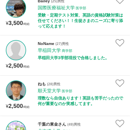
Bailey
(25)男性
国際医療福祉大学
医学部
受験・定期テスト対策、英語の資格試験対策は
任せてください！！生徒さまのニーズに寄り添
3,500
¥
/時給
って応えます！
NoName
(27)男性
早稲田大学
商学部
早稲田大学3学部現役で合格しました。
2,500
¥
/時給
ねも
(28)男性
順天堂大学
医学部
理数なら自信あります！英語も苦手だったので
何が重要なのか実感してます。
2,500
¥
/時給
千葉の東金さん
(49)男性