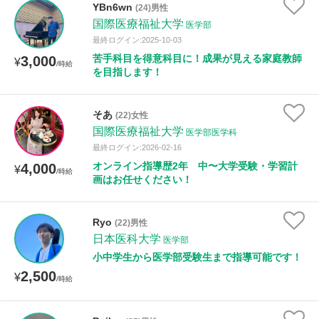
YBn6wn
(24)男性
年齢：18-101歳
国際医療福祉大学
医学部
最終ログイン:2025-10-03
苦手科目を得意科目に！成果が見える家庭教師
3,000
¥
/時給
性別
を目指します！
そあ
(22)女性
国際医療福祉大学
医学部医学科
最終ログイン:2026-02-16
オンライン指導歴2年 中〜大学受験・学習計
4,000
¥
/時給
画はお任せください！
Ryo
(22)男性
日本医科大学
医学部
小中学生から医学部受験生まで指導可能です！
2,500
¥
/時給