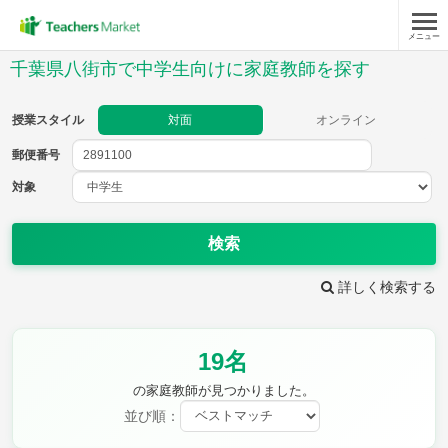
メニュー
授業スタイル
千葉県八街市で中学生向けに家庭教師を探す
対面
オンライン
授業スタイル
対面
オンライン
郵便番号
郵便
番号
対象
対象
検索
詳しく検索する
教科
19名
英語
数学
現代文
古典
理科
地理
の家庭教師が見つかりました。
歴史
公民
並び順：
芸術
音楽
保健体育
技術