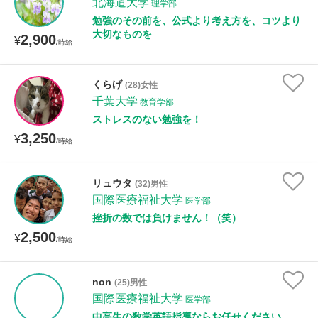
北海道大学
理学部
勉強のその前を、公式より考え方を、コツより
大切なものを
2,900
¥
/時給
くらげ
(28)女性
千葉大学
教育学部
ストレスのない勉強を！
3,250
¥
/時給
リュウタ
(32)男性
国際医療福祉大学
医学部
挫折の数では負けません！（笑）
2,500
¥
/時給
non
(25)男性
国際医療福祉大学
医学部
中高生の数学英語指導ならお任せください