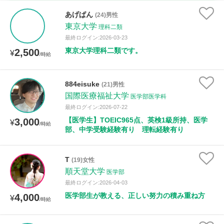
家庭科
あげぱん
(24)男性
東京大学
理科二類
時給：¥1,000 ～ ¥10,000
最終ログイン:2026-03-23
東京大学理科二類です。
2,500
¥
/時給
授業可能日
884eisuke
(21)男性
国際医療福祉大学
月曜日
火曜日
水曜日
木曜日
金曜日
医学部医学科
最終ログイン:2026-07-22
土曜日
日曜日
【医学生】TOEIC965点、英検1級所持、医学
3,000
¥
/時給
部、中学受験経験有り 理転経験有り
所属大学
T
(19)女性
順天堂大学
医学部
最終ログイン:2026-04-03
距離：15km以内
医学部生が教える、正しい努力の積み重ね方
4,000
¥
/時給