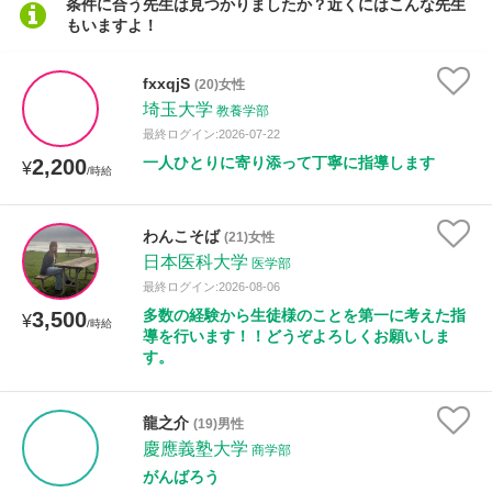
条件に合う先生は見つかりましたか？近くにはこんな先生
年齢：18-101歳
もいますよ！
fxxqjS
(20)女性
性別
埼玉大学
教養学部
最終ログイン:2026-07-22
一人ひとりに寄り添って丁寧に指導します
2,200
¥
/時給
わんこそば
(21)女性
日本医科大学
医学部
最終ログイン:2026-08-06
多数の経験から生徒様のことを第一に考えた指
3,500
¥
/時給
導を行います！！どうぞよろしくお願いしま
す。
龍之介
(19)男性
慶應義塾大学
商学部
がんばろう