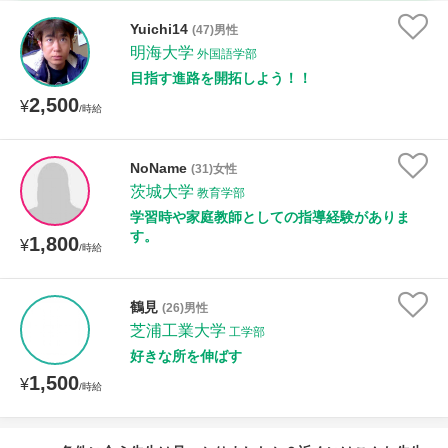
家庭科
Yuichi14
(47)男性
明海大学
外国語学部
時給：¥1,000 ～ ¥10,000
目指す進路を開拓しよう！！
2,500
¥
/時給
授業可能日
NoName
(31)女性
茨城大学
月曜日
火曜日
水曜日
木曜日
金曜日
教育学部
学習時や家庭教師としての指導経験がありま
土曜日
日曜日
す。
1,800
¥
/時給
所属大学
鶴見
(26)男性
芝浦工業大学
工学部
好きな所を伸ばす
距離：15km以内
1,500
¥
/時給