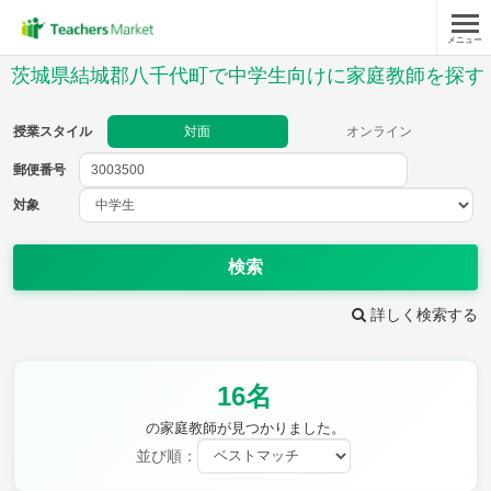
メニュー
授業スタイル
茨城県結城郡八千代町で中学生向けに家庭教師を探す
対面
オンライン
授業スタイル
対面
オンライン
郵便番号
郵便
番号
対象
対象
検索
詳しく検索する
教科
16名
英語
数学
現代文
古典
理科
地理
の家庭教師が見つかりました。
歴史
公民
並び順：
芸術
音楽
保健体育
技術