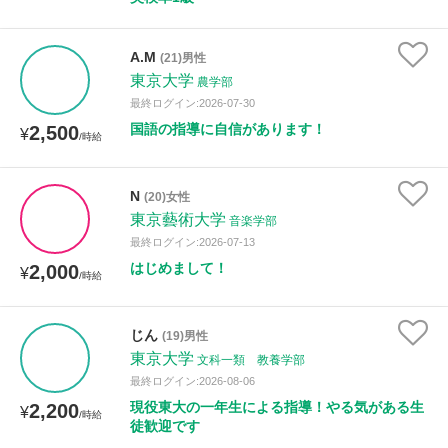
A.M
(21)男性
東京大学
農学部
最終ログイン:2026-07-30
国語の指導に自信があります！
2,500
¥
/時給
N
(20)女性
東京藝術大学
音楽学部
最終ログイン:2026-07-13
はじめまして！
2,000
¥
/時給
じん
(19)男性
東京大学
文科一類 教養学部
最終ログイン:2026-08-06
現役東大の一年生による指導！やる気がある生
2,200
¥
/時給
徒歓迎です