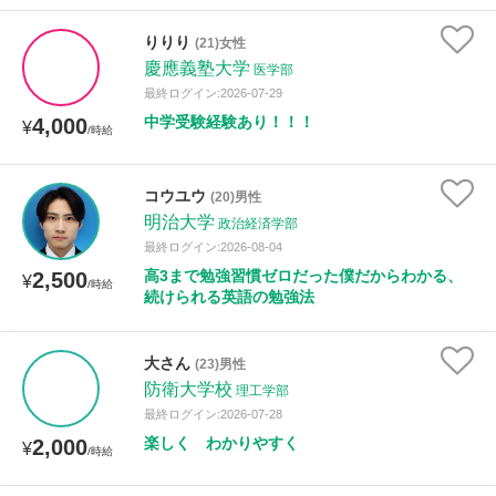
りりり
(21)女性
慶應義塾大学
医学部
最終ログイン:2026-07-29
中学受験経験あり！！！
4,000
¥
/時給
コウユウ
(20)男性
明治大学
政治経済学部
最終ログイン:2026-08-04
高3まで勉強習慣ゼロだった僕だからわかる、
2,500
¥
/時給
続けられる英語の勉強法
大さん
(23)男性
防衛大学校
理工学部
最終ログイン:2026-07-28
楽しく わかりやすく
2,000
¥
/時給