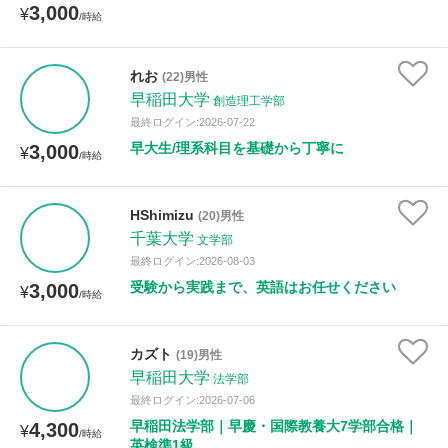
3,000
¥
/時給
れお
(22)男性
早稲田大学
創造理工学部
最終ログイン:2026-07-22
早大生/理系科目を基礎から丁寧に
3,000
¥
/時給
HShimizu
(20)男性
千葉大学
文学部
最終ログイン:2026-08-03
受験から実践まで、英語はお任せください
3,000
¥
/時給
カズト
(19)男性
早稲田大学
法学部
最終ログイン:2026-07-06
早稲田法学部｜早慶・国際教養大7学部合格｜
4,300
¥
/時給
英検準1級