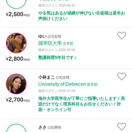
最終ログイン:2026-06-15
やる気はあるが成績が伸びない生徒様は是非お
2,500
¥
/時給
声掛けください
ゆい
(23)女性
國學院大學
文学部
最終ログイン:2026-08-04
塾講師歴5年目です♫
2,800
¥
/時給
小林まこ
(19)女性
University of Debrecen
医学部
最終ログイン:2026-07-09
海外大学医学生が丁寧にご指導いたします！英
2,700
¥
/時給
語だけでなく理系科目もお任せください！対
面・オンライン可
ささ
(18)男性