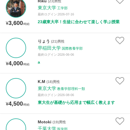
Riku
(23)男性
東京大学
工学部
最終ログイン:2026-07-16
23歳東大卒！生徒に合わせて楽しく学ぶ授業
3,600
¥
/時給
りょう
(21)男性
早稲田大学
国際教養学部
最終ログイン:2026-06-06
a
4,000
¥
/時給
K.M
(18)男性
東京大学
教養学部理科一類
最終ログイン:2026-08-06
東大生が基礎から応用まで幅広く教えます
4,500
¥
/時給
Motoki
(19)男性
千葉大学
医学部