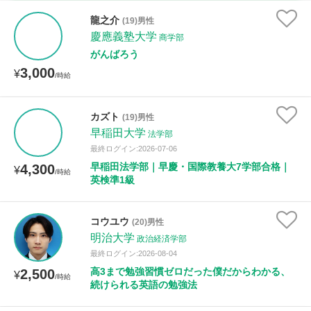
家庭科
龍之介
(19)男性
慶應義塾大学
商学部
時給：¥1,000 ～ ¥10,000
がんばろう
3,000
¥
/時給
授業可能日
カズト
(19)男性
早稲田大学
月曜日
火曜日
水曜日
木曜日
金曜日
法学部
最終ログイン:2026-07-06
土曜日
日曜日
早稲田法学部｜早慶・国際教養大7学部合格｜
4,300
¥
/時給
英検準1級
所属大学
コウユウ
(20)男性
明治大学
政治経済学部
最終ログイン:2026-08-04
距離：15km以内
高3まで勉強習慣ゼロだった僕だからわかる、
2,500
¥
/時給
続けられる英語の勉強法