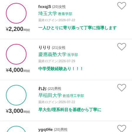
年齢：18-101歳
fxxqjS
(20)女性
埼玉大学
教養学部
最終ログイン:2026-07-22
一人ひとりに寄り添って丁寧に指導します
2,200
性別
¥
/時給
りりり
(21)女性
慶應義塾大学
医学部
最終ログイン:2026-07-29
中学受験経験あり！！！
4,000
¥
/時給
れお
(22)男性
早稲田大学
創造理工学部
最終ログイン:2026-07-22
早大生/理系科目を基礎から丁寧に
3,000
¥
/時給
ygqtHe
(20)男性