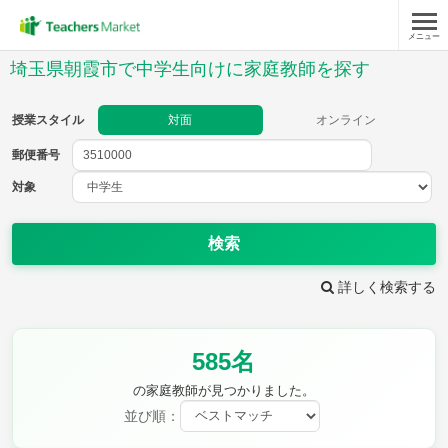
メニュー
授業スタイル
埼玉県朝霞市で中学生向けに家庭教師を探す
対面
オンライン
授業スタイル
対面
オンライン
郵便番号
郵便
番号
対象
対象
検索
詳しく検索する
教科
585名
英語
数学
現代文
古典
理科
地理
の家庭教師が見つかりました。
歴史
公民
並び順：
芸術
音楽
保健体育
技術