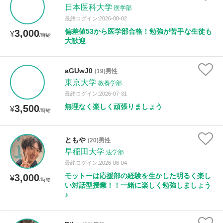
日本医科大学
医学部
最終ログイン:2026-08-02
偏差値53から医学部合格！勉強が苦手な生徒も
3,000
¥
/時給
大歓迎
aGUwJ0
(19)男性
東京大学
教養学部
最終ログイン:2026-07-31
無理なく楽しく頑張りましょう
3,500
¥
/時給
ともや
(20)男性
早稲田大学
法学部
最終ログイン:2026-06-04
モットーは応援部の経験を生かした明るく楽し
3,000
¥
/時給
い対話型授業！！一緒に楽しく勉強しましょう
♪