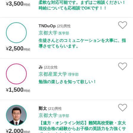
柔軟な対応可能です。まずはご相談ください！
3,500
¥
/時給
時給についても応相談でOKです！！
TNDuOp
(25)男性
京都大学
医学部
生徒さんとのコミュニケーションを大事に、指
導させてもらいます。
2,500
¥
/時給
み
(22)女性
京都産業大学
理学部
勉強の楽しさを知って欲しい！
1,500
¥
/時給
鄭太
(21)男性
京都大学
法学部
【遠方・オンライン対応】難関高校受験・京大
現役合格の経験からお子様の英語力を力強くサ
2,000
¥
/時給