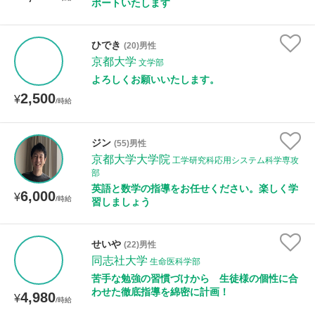
ポートいたします
ひでき
(20)男性
京都大学
文学部
よろしくお願いいたします。
2,500
¥
/時給
ジン
(55)男性
京都大学大学院
工学研究科応用システム科学専攻
部
英語と数学の指導をお任せください。楽しく学
6,000
¥
/時給
習しましょう
せいや
(22)男性
同志社大学
生命医科学部
苦手な勉強の習慣づけから 生徒様の個性に合
わせた徹底指導を綿密に計画！
4,980
¥
/時給