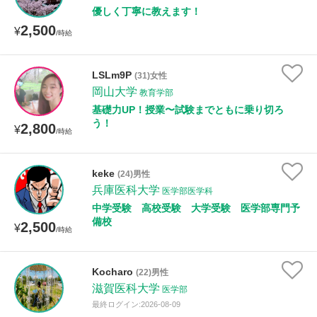
優しく丁寧に教えます！
2,500
¥
/時給
LSLm9P
(31)女性
岡山大学
教育学部
基礎力UP！授業〜試験までともに乗り切ろ
う！
2,800
¥
/時給
keke
(24)男性
兵庫医科大学
医学部医学科
中学受験 高校受験 大学受験 医学部専門予
備校
2,500
¥
/時給
Kocharo
(22)男性
滋賀医科大学
医学部
最終ログイン:2026-08-09