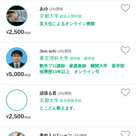
家庭科
あゆ
(24)男性
京都大学
総合人間学部
時給：¥1,000 ～ ¥10,000
京大生によるオンライン授業
2,500
¥
/時給
授業可能日
Jun-ichi
(45)男性
東京理科大学
月曜日
火曜日
水曜日
木曜日
金曜日
理学部 数学科
数学プロ講師 家庭教師 難関大学 医学部
土曜日
日曜日
指導歴10年以上 オンライン可
5,000
¥
/時給
所属大学
頑張る君
(26)男性
京都大学
医学部医学科
とことん教えます。
距離：15km以内
2,500
¥
/時給
果肉入りTシャツ
(36)男性