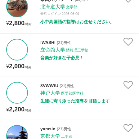
年齢：18-101歳
北海道大学
文学部
最終ログイン:2026-06-09
小中高国語の指導はお任せください。
2,800
¥
/時給
性別
IWASHI
(21)男性
立命館大学
情報理工学部
音楽が好きな子必見！
2,000
¥
/時給
8VWWtU
(21)男性
神戸大学
医学部医学科
生徒に寄り添った指導を目指します
2,200
¥
/時給
yamsin
(23)男性
京都大学
工学部