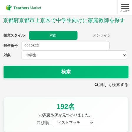
メニュー
授業スタイル
京都府京都市上京区で中学生向けに家庭教師を探す
対面
オンライン
授業スタイル
対面
オンライン
郵便番号
郵便
番号
対象
対象
検索
詳しく検索する
教科
192名
英語
数学
現代文
古典
理科
地理
の家庭教師が見つかりました。
歴史
公民
並び順：
芸術
音楽
保健体育
技術