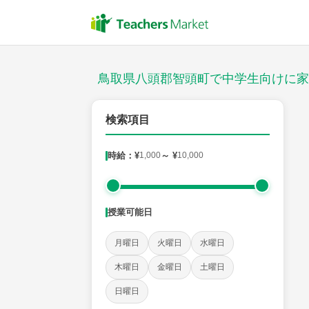
授業スタイル
対面
鳥取県八頭郡智頭町で中学生向けに家
郵便番号
検索項目
時給：¥
1,000
～ ¥
10,000
対象
授業可能日
教科
月曜日
火曜日
水曜日
英語
数学
現代文
古典
理科
地理
木曜日
金曜日
土曜日
日曜日
時給：¥1,000 ～ ¥10,000