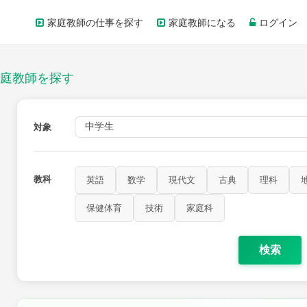
家庭教師の仕事を探す
家庭教師になる
ログイン
庭教師を探す
対象
教科
英語
数学
現代文
古典
理科
保健体育
技術
家庭科
検索
歴史
公民
芸術
音楽
保健体育
技術
家庭科