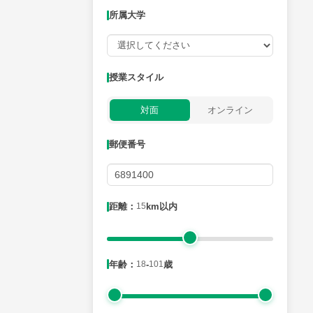
所属大学
授業可能日
授業スタイル
月曜日
火曜日
水曜日
木曜日
金曜日
対面
オンライン
所属大学
郵便番号
距離：15km以内
距離：
15
km以内
年齢：18-101歳
年齢：
18
-
101
歳
性別