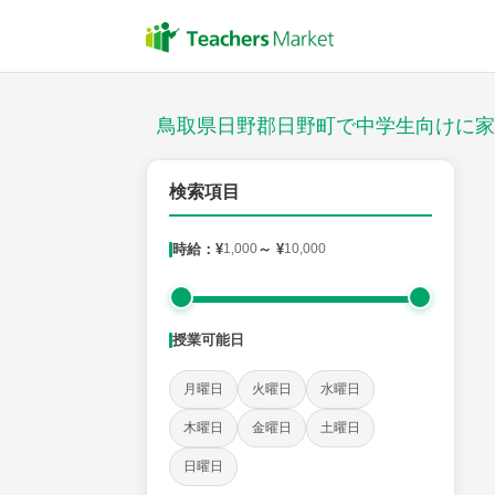
授業スタイル
対面
鳥取県日野郡日野町で中学生向けに家
郵便番号
検索項目
時給：¥
1,000
～ ¥
10,000
対象
授業可能日
教科
月曜日
火曜日
水曜日
英語
数学
現代文
古典
理科
地理
木曜日
金曜日
土曜日
日曜日
時給：¥1,000 ～ ¥10,000