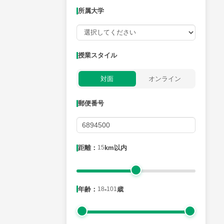
所属大学
授業可能日
授業スタイル
月曜日
火曜日
水曜日
木曜日
金曜日
対面
オンライン
所属大学
郵便番号
距離：15km以内
距離：
15
km以内
年齢：18-101歳
年齢：
18
-
101
歳
性別