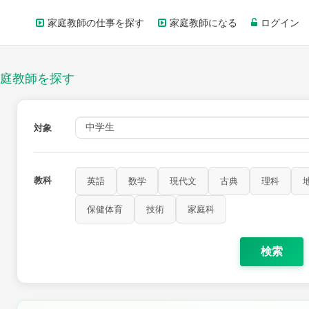
家庭教師の仕事を探す
家庭教師になる
ログイン
庭教師を探す
対象
教科
英語
数学
現代文
古典
理科
保健体育
技術
家庭科
検索
歴史
公民
芸術
音楽
保健体育
技術
家庭科