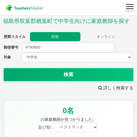
メニュー
授業スタイル
福島県双葉郡楢葉町で中学生向けに家庭教師を探す
対面
オンライン
授業スタイル
対面
オンライン
郵便番号
郵便
番号
対象
対象
検索
詳しく検索する
教科
0名
英語
数学
現代文
古典
理科
地理
の家庭教師が見つかりました。
歴史
公民
並び順：
芸術
音楽
保健体育
技術