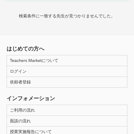
家庭科
検索条件に一致する先生が見つかりませんでした。
時給：¥1,000 ～ ¥10,000
授業可能日
はじめての方へ
月曜日
火曜日
水曜日
木曜日
金曜日
Teachers Marketについて
土曜日
日曜日
ログイン
依頼者登録
所属大学
インフォメーション
ご利用の流れ
距離：15km以内
面談の流れ
授業実施報告について