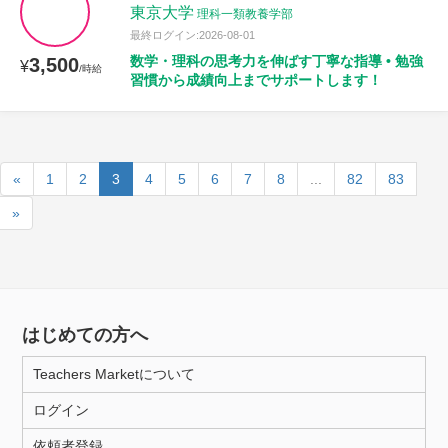
東京大学
理科一類教養学部
最終ログイン:2026-08-01
数学・理科の思考力を伸ばす丁寧な指導 • 勉強
3,500
¥
/時給
習慣から成績向上までサポートします！
«
1
2
3
4
5
6
7
8
...
82
83
»
はじめての方へ
Teachers Marketについて
ログイン
依頼者登録