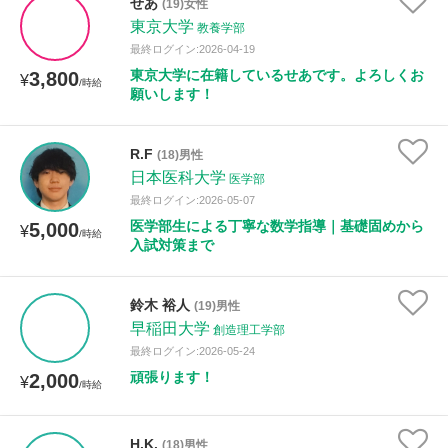
せあ
(19)女性
東京大学
教養学部
最終ログイン:2026-04-19
東京大学に在籍しているせあです。よろしくお
3,800
¥
/時給
願いします！
R.F
(18)男性
日本医科大学
医学部
最終ログイン:2026-05-07
医学部生による丁寧な数学指導｜基礎固めから
5,000
¥
/時給
入試対策まで
鈴木 裕人
(19)男性
早稲田大学
創造理工学部
最終ログイン:2026-05-24
頑張ります！
2,000
¥
/時給
H.K.
(18)男性