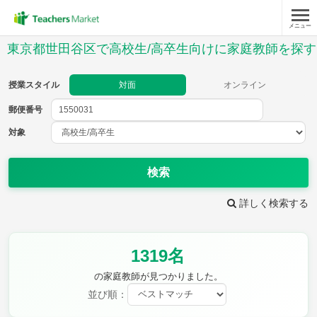
メニュー
授業スタイル
東京都世田谷区で高校生/高卒生向けに家庭教師を探す
対面
オンライン
授業スタイル
対面
オンライン
郵便番号
郵便
番号
対象
対象
検索
詳しく検索する
教科
1319名
英語(筆記)
英語(リスニング)
数学Ⅰ
数学Ⅱ
の家庭教師が見つかりました。
数学Ⅲ
数学A
並び順：
数学B
数学C
現代文