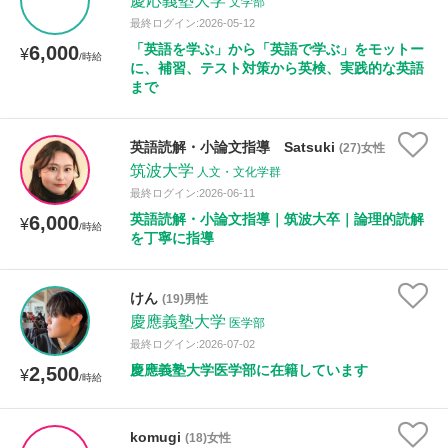
慶応義塾大学
文学部
最終ログイン:2026-05-12
「英語を学ぶ」から「英語で学ぶ」をモットー
6,000
¥
/時給
に、補習、テスト対策から英検、実践的な英語
まで
英語読解・小論文指導 Satsuki
(27)女性
筑波大学
人文・文化学群
最終ログイン:2026-06-11
英語読解・小論文指導｜筑波大卒｜論理的読解
6,000
¥
/時給
を丁寧に指導
けん
(19)男性
慶應義塾大学
医学部
最終ログイン:2026-07-02
慶應義塾大学医学部に在籍しています
2,500
¥
/時給
komugi
(18)女性