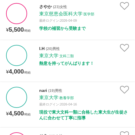
さやか
(23)女性
東京慈恵会医科大学
医学部
距離：15km以内
最終ログイン:2026-04-09
学校の補習から受験まで
5,500
¥
/時給
年齢：18-101歳
I.H
(20)男性
東京大学
文科二類
熱意を持ってがんばります！
性別
4,000
¥
/時給
nari
(19)男性
東京大学
教養学部
最終ログイン:2026-04-16
現役で東大文科一類に合格した東大生が生徒さ
4,500
¥
/時給
んに合わせて丁寧に指導