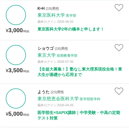
古文
漢文
物理
化学
生物
地学
K•H
(19)男性
世界史
日本史
地理
現代社会
倫理
東京医科大学
医学部
最終ログイン:2026-06-02
政治経済
小論文
美術
書道
家庭科
東京医科大学2年の橋本と申します！
3,000
¥
/時給
保健体育
情報
ショウゴ
(18)男性
時給：¥1,000 ～ ¥10,000
東京大学
前期教養学部
最終ログイン:2026-07-30
【生徒大募集！】塾なし東大理系現役合格！東
3,500
¥
/時給
大生が基礎から応用まで
授業可能日
月曜日
火曜日
水曜日
木曜日
金曜日
ようた
(23)男性
東京慈恵会医科大学
医学部医学科
土曜日
日曜日
最終ログイン:2026-04-05
医学部生×SAPIX講師｜中学受験・中高の定期
5,000
¥
/時給
所属大学
テスト対策