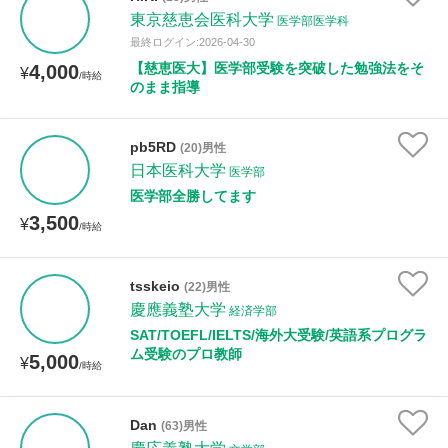
東京慈恵会医科大学
医学部医学科
最終ログイン:2026-04-30
【慈恵医大】医学部受験を突破した勉強法をそ
4,000
¥
/時給
のまま指導
pb5RD
(20)男性
日本医科大学
医学部
医学部全勝してます
3,500
¥
/時給
tsskeio
(22)男性
慶應義塾大学
経済学部
SAT/TOEFL/IELTS/海外大受験/英語系プログラ
ム受験のプロ教師
5,000
¥
/時給
Dan
(63)男性