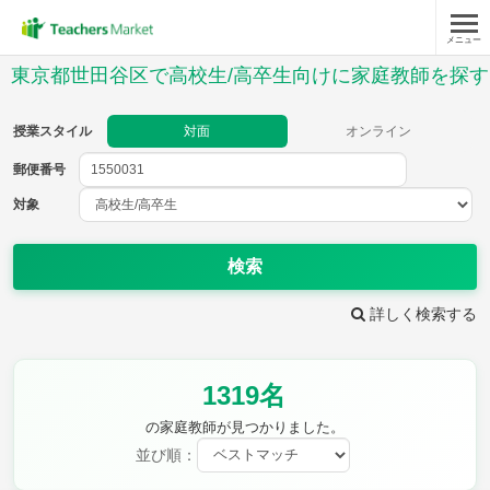
メニュー
授業スタイル
東京都世田谷区で高校生/高卒生向けに家庭教師を探す
対面
オンライン
授業スタイル
対面
オンライン
郵便番号
郵便
番号
対象
対象
検索
詳しく検索する
教科
1319名
英語(筆記)
英語(リスニング)
数学Ⅰ
数学Ⅱ
の家庭教師が見つかりました。
数学Ⅲ
数学A
並び順：
数学B
数学C
現代文