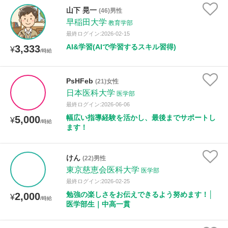
山下 晃一
(46)男性
早稲田大学
教育学部
最終ログイン:2026-02-15
AI&学習(AIで学習するスキル習得)
3,333
¥
/時給
PsHFeb
(21)女性
日本医科大学
医学部
最終ログイン:2026-06-06
幅広い指導経験を活かし、最後までサポートし
5,000
¥
/時給
ます！
けん
(22)男性
東京慈恵会医科大学
医学部
最終ログイン:2026-02-25
勉強の楽しさをお伝えできるよう努めます！│
2,000
¥
/時給
医学部生｜中高一貫