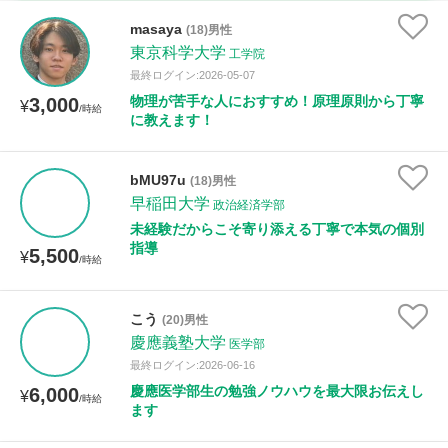
古文
漢文
物理
化学
生物
地学
masaya
(18)男性
世界史
日本史
地理
現代社会
倫理
東京科学大学
工学院
最終ログイン:2026-05-07
政治経済
小論文
美術
書道
家庭科
物理が苦手な人におすすめ！原理原則から丁寧
3,000
¥
/時給
に教えます！
保健体育
情報
bMU97u
(18)男性
時給：¥1,000 ～ ¥10,000
早稲田大学
政治経済学部
未経験だからこそ寄り添える丁寧で本気の個別
指導
5,500
¥
/時給
授業可能日
月曜日
火曜日
水曜日
木曜日
金曜日
こう
(20)男性
慶應義塾大学
医学部
土曜日
日曜日
最終ログイン:2026-06-16
慶應医学部生の勉強ノウハウを最大限お伝えし
6,000
¥
/時給
所属大学
ます