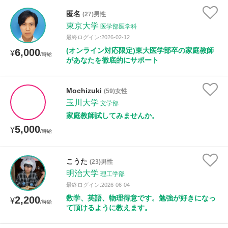
匿名
(27)男性
東京大学
医学部医学科
最終ログイン:2026-02-12
(オンライン対応限定)東大医学部卒の家庭教師
6,000
¥
/時給
があなたを徹底的にサポート
Mochizuki
(59)女性
玉川大学
文学部
家庭教師試してみませんか。
5,000
¥
/時給
こうた
(23)男性
明治大学
理工学部
最終ログイン:2026-06-04
数学、英語、物理得意です。勉強が好きになっ
2,200
¥
/時給
て頂けるように教えます。