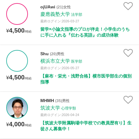
ojUAwi
(21)女性
慶應義塾大学
法学部
距離：15km以内
最終ログイン:2026-03-27
留学×小論文指導のプロが伴走！小学生のうち
4,500
¥
/時給
に手に入れる『伝わる英語』の成功体験
年齢：18-101歳
Shu
(20)男性
横浜市立大学
医学部
性別
最終ログイン:2026-05-27
【麻布・栄光・浅野合格】横市医学部生の個別
4,500
¥
/時給
指導
MHMH
(35)男性
筑波大学
心理学類
最終ログイン:2026-04-24
【筑波大学附属駒場中学校での教員歴有り】生
4,000
¥
/時給
徒さん募集中！