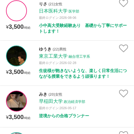
りさ
(21)女性
日本医科大学
医学部
最終ログイン:2026-08-06
小中高大受験経験あり 基礎から丁寧にサポー
3,500
¥
/時給
トします！
ゆうき
(22)男性
東京工業大学
融合理工学系
最終ログイン:2026-02-28
生徒様が飽きないような、楽しく日常生活につ
3,500
¥
/時給
ながる授業をできるよう頑張ります！
みき
(20)女性
早稲田大学
政治経済学部
最終ログイン:2026-05-17
逆境からの合格プランナー
3,500
¥
/時給