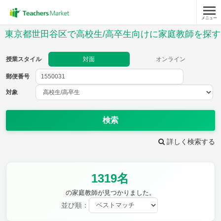
メニュー
授業スタイル
東京都世田谷区で高校生/高卒生向けに家庭教師を探す
対面
オンライン
授業スタイル
対面
オンライン
郵便番号
郵便
番号
対象
対象
検索
詳しく検索する
教科
1319名
英語(筆記)
英語(リスニング)
数学Ⅰ
数学Ⅱ
の家庭教師が見つかりました。
数学Ⅲ
数学A
並び順：
数学B
数学C
現代文