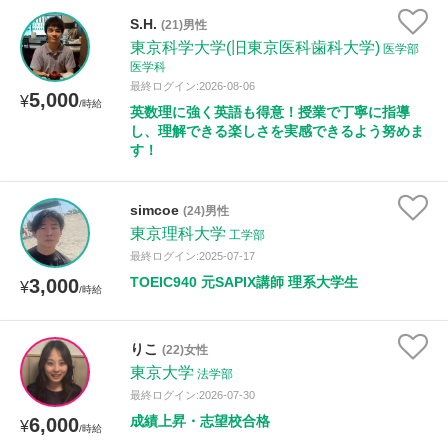
S.H.
(21)男性
東京科学大学(旧東京医科歯科大学)
医学部
医学科
最終ログイン:2026-08-06
5,000
¥
/時給
英数理に強く英語も得意！授業で丁寧に指導
し、理解できる楽しさを実感できるよう努めま
す！
simcoe
(24)男性
東京理科大学
工学部
最終ログイン:2025-07-17
TOEIC940 元SAPIX講師 理系大学生
3,000
¥
/時給
りこ
(22)女性
東京大学
法学部
最終ログイン:2026-07-30
成績上昇・志望校合格
6,000
¥
/時給