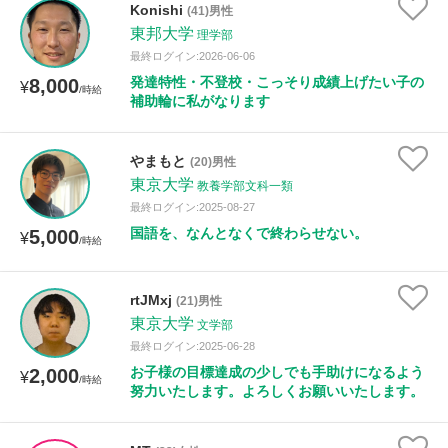
Konishi
(41)男性
東邦大学
理学部
最終ログイン:2026-06-06
発達特性・不登校・こっそり成績上げたい子の
8,000
¥
/時給
補助輪に私がなります
やまもと
(20)男性
東京大学
教養学部文科一類
最終ログイン:2025-08-27
国語を、なんとなくで終わらせない。
5,000
¥
/時給
rtJMxj
(21)男性
東京大学
文学部
最終ログイン:2025-06-28
お子様の目標達成の少しでも手助けになるよう
2,000
¥
/時給
努力いたします。よろしくお願いいたします。