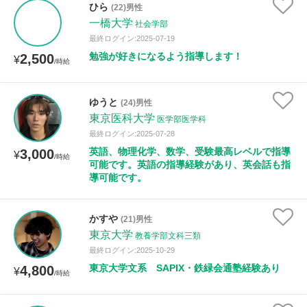
ひら
(22)男性
一橋大学
社会学部
距離：15km以内
最終ログイン:2025-07-19
勉強が好きになるよう指導します！
2,500
¥
/時給
年齢：18-101歳
ゆうと
(24)男性
東京医科大学
医学部医学科
最終ログイン:2025-07-28
性別
英語、物理化学、数学、受験最高レベルで指導
3,000
¥
/時給
可能です。英語の指導経験があり、英会話も指
導可能です。
かすや
(21)男性
東京大学
教養学部文科三類
最終ログイン:2025-10-29
東京大学文系 SAPIX・鉄緑会通塾経験あり
4,800
¥
/時給