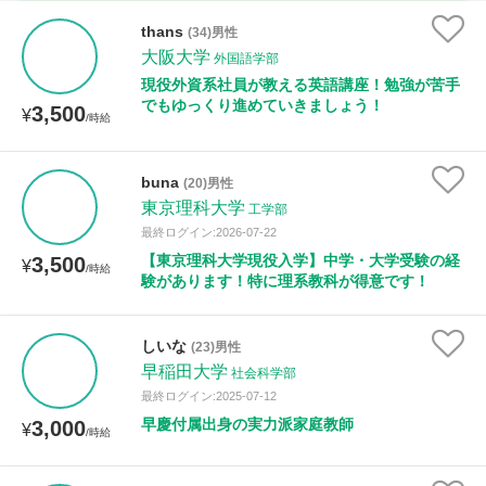
古文
漢文
物理
化学
生物
地学
thans
(34)男性
世界史
日本史
地理
現代社会
倫理
大阪大学
外国語学部
現役外資系社員が教える英語講座！勉強が苦手
政治経済
小論文
美術
書道
家庭科
でもゆっくり進めていきましょう！
3,500
¥
/時給
保健体育
情報
buna
(20)男性
時給：¥1,000 ～ ¥10,000
東京理科大学
工学部
最終ログイン:2026-07-22
【東京理科大学現役入学】中学・大学受験の経
3,500
¥
/時給
験があります！特に理系教科が得意です！
授業可能日
月曜日
火曜日
水曜日
木曜日
金曜日
しいな
(23)男性
早稲田大学
社会科学部
土曜日
日曜日
最終ログイン:2025-07-12
早慶付属出身の実力派家庭教師
3,000
¥
/時給
所属大学