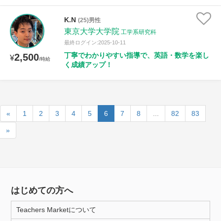
K.N
(25)男性
東京大学大学院
工学系研究科
最終ログイン:2025-10-11
丁寧でわかりやすい指導で、英語・数学を楽し
2,500
¥
/時給
く成績アップ！
«
1
2
3
4
5
6
7
8
...
82
83
»
はじめての方へ
Teachers Marketについて