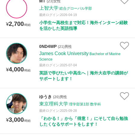
MT
(23)女性
上智大学
総合グローバル学部
最終ログイン:2026-04-19
小学生〜高校生まで対応！海外インターン経験
2,700
¥
/時給
を活かした英語指導
0ND4WP
(21)男性
James Cook University
Bachelor of Marine
Science
最終ログイン:2025-07-04
4,000
¥
/時給
英語で学びたい中高生へ｜海外大在学の講師が
サポートします！
ゆうき
(20)男性
東京理科大学
理学部第1部 数学科
最終ログイン:2025-09-28
「わかる！」から「得意！」にそして自ら勉強
3,000
¥
/時給
したくなるサポートをします！