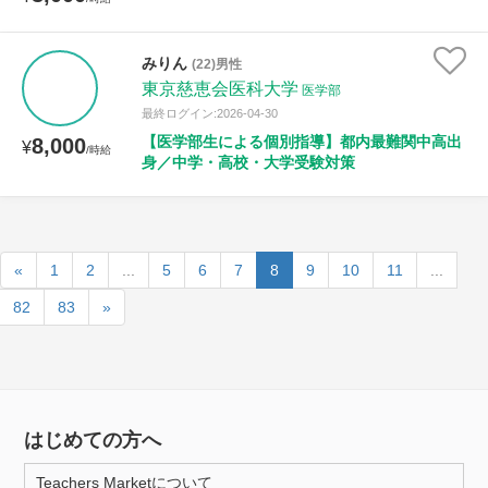
みりん
(22)男性
東京慈恵会医科大学
医学部
最終ログイン:2026-04-30
【医学部生による個別指導】都内最難関中高出
8,000
¥
/時給
身／中学・高校・大学受験対策
«
1
2
...
5
6
7
8
9
10
11
...
82
83
»
はじめての方へ
Teachers Marketについて