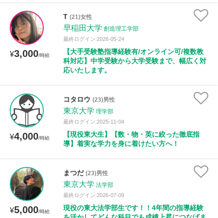
T
(21)女性
早稲田大学
創造理工学部
最終ログイン:2026-05-24
【大手受験塾指導経験有/オンライン可/複数教
3,000
¥
/時給
科対応】中学受験から大学受験まで、幅広く対
応いたします。
コタロウ
(23)男性
東京大学
理学部
最終ログイン:2025-11-04
【現役東大生】【数・物・英に絞った徹底指
4,000
¥
/時給
導】着実な学力を身に着けたい方へ！
まつだ
(23)男性
東京大学
法学部
最終ログイン:2026-07-09
現役の東大法学部生です！！4年間の指導経験
5,000
¥
/時給
を活かしてどんな科目でも成績上昇につなげま