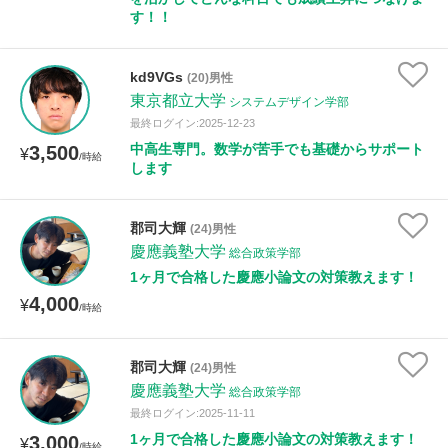
す！！
kd9VGs
(20)男性
東京都立大学
システムデザイン学部
最終ログイン:2025-12-23
中高生専門。数学が苦手でも基礎からサポート
3,500
¥
/時給
します
郡司大輝
(24)男性
慶應義塾大学
総合政策学部
1ヶ月で合格した慶應小論文の対策教えます！
4,000
¥
/時給
郡司大輝
(24)男性
慶應義塾大学
総合政策学部
最終ログイン:2025-11-11
1ヶ月で合格した慶應小論文の対策教えます！
3,000
¥
/時給