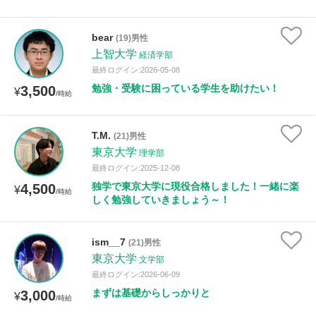
bear
(19)男性
上智大学
経済学部
最終ログイン:2026-05-08
勉強・受験に困っている学生を助けたい！
3,500
¥
/時給
T.M.
(21)男性
東京大学
理学部
最終ログイン:2025-12-08
独学で東京大学に現役合格しました！一緒に楽
4,500
¥
/時給
しく勉強していきましょう～！
ism__7
(21)男性
東京大学
文学部
最終ログイン:2026-06-09
まずは基礎からしっかりと
3,000
¥
/時給