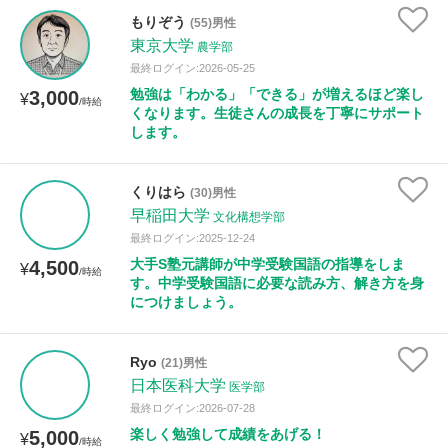
もりぞう
(55)男性
東京大学
農学部
距離：15km以内
最終ログイン:2026-05-25
勉強は「わかる」「できる」が増えるほど楽し
3,000
¥
/時給
くなります。生徒さんの成長を丁寧にサポート
します。
年齢：18-101歳
くりはら
(30)男性
早稲田大学
文化構想学部
性別
最終ログイン:2025-12-24
大手S塾元講師が中学受験国語の指導をしま
4,500
¥
/時給
す。中学受験国語に必要な読み方、解き方を身
につけましょう。
Ryo
(21)男性
日本医科大学
医学部
最終ログイン:2026-07-28
楽しく勉強して成績をあげる！
5,000
¥
/時給