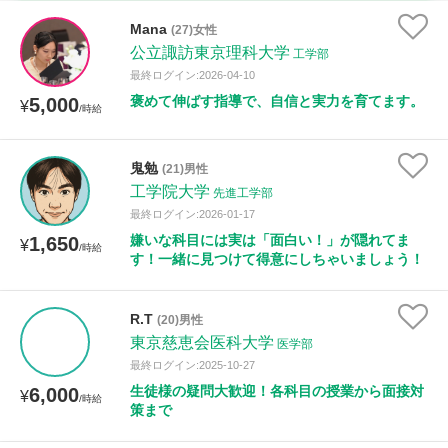
古文
漢文
物理
化学
生物
地学
Mana
(27)女性
世界史
日本史
地理
現代社会
倫理
公立諏訪東京理科大学
工学部
最終ログイン:2026-04-10
政治経済
小論文
美術
書道
家庭科
褒めて伸ばす指導で、自信と実力を育てます。
5,000
¥
/時給
保健体育
情報
鬼勉
(21)男性
時給：¥1,000 ～ ¥10,000
工学院大学
先進工学部
最終ログイン:2026-01-17
嫌いな科目には実は「面白い！」が隠れてま
1,650
¥
/時給
す！一緒に見つけて得意にしちゃいましょう！
授業可能日
月曜日
火曜日
水曜日
木曜日
金曜日
R.T
(20)男性
東京慈恵会医科大学
医学部
土曜日
日曜日
最終ログイン:2025-10-27
生徒様の疑問大歓迎！各科目の授業から面接対
6,000
¥
/時給
所属大学
策まで