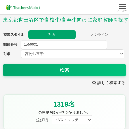
メニュー
授業スタイル
東京都世田谷区で高校生/高卒生向けに家庭教師を探す
対面
オンライン
授業スタイル
対面
オンライン
郵便番号
郵便
番号
対象
対象
検索
詳しく検索する
教科
1319名
英語(筆記)
英語(リスニング)
数学Ⅰ
数学Ⅱ
の家庭教師が見つかりました。
数学Ⅲ
数学A
並び順：
数学B
数学C
現代文