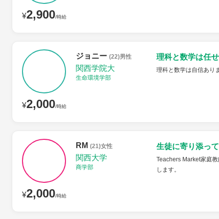
2,900
¥
/時給
ジョニー
理科と数学は任せ
(22)男性
関西学院大
理科と数学は自信あり
生命環境学部
2,000
¥
/時給
RM
生徒に寄り添って
(21)女性
関西大学
Teachers Mar
商学部
します。
2,000
¥
/時給