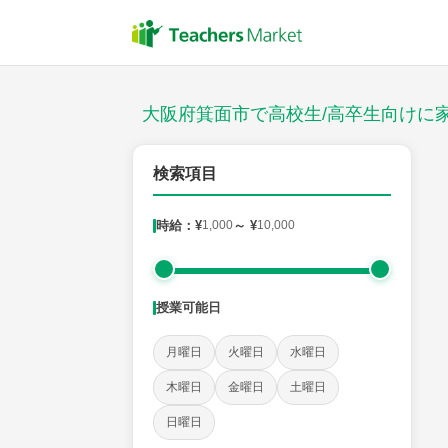
授業スタイル
対面
大阪府箕面市で高校生/高卒生向けに
郵便番号
検索項目
時給：¥
1,000
～ ¥
10,000
対象
授業可能日
教科
月曜日
火曜日
水曜日
英語(筆記)
英語(リスニング)
数学Ⅰ
数学Ⅱ
木曜日
金曜日
土曜日
日本史
地理
現代社会
倫理
政治経済
日曜日