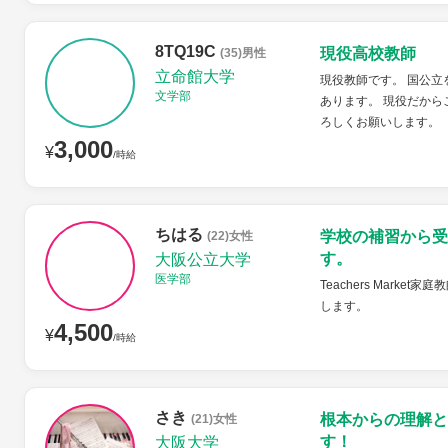
8TQ19C
現役高校教師
(35)男性
立命館大学
現役教師です。 国公
文学部
あります。 現役だから
ろしくお願いします。
3,000
¥
/時給
ちはる
学校の補習から受
(22)女性
す。
大阪公立大学
医学部
Teachers Mar
します。
4,500
¥
/時給
さき
根本からの理解と
(21)女性
す！
大阪大学