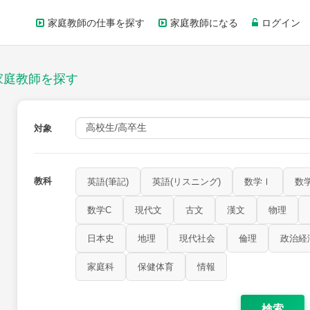
家庭教師の仕事を探す
家庭教師になる
ログイン
家庭教師を探す
対象
教科
英語(筆記)
英語(リスニング)
数学Ⅰ
数
数学C
現代文
古文
漢文
物理
日本史
地理
現代社会
倫理
政治経
数学Ⅲ
数学A
数学B
数学C
現代文
古文
漢文
家庭科
保健体育
情報
小論文
美術
書道
家庭科
保健体育
情報
検索