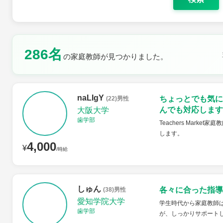
286名
の家庭教師が見つかりました。
土曜日
日曜日
naLIgY
ちょっとでも気に
(22)男性
んでも対応します
大阪大学
歯学部
Teachers Mar
します。
4,000
¥
/時給
しゅん
各々に合った指導
(38)男性
愛知学院大学
学生時代から家庭教師は
歯学部
が、しっかりサポート