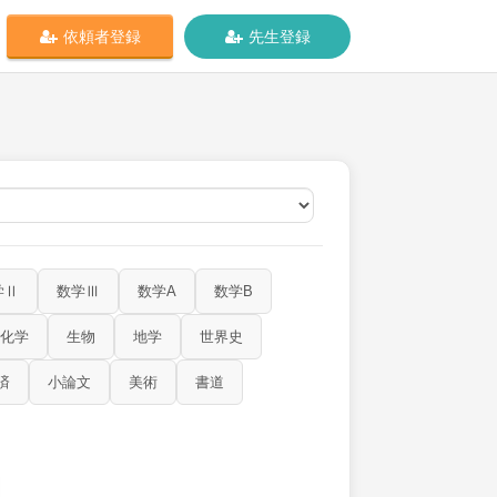
依頼者登録
先生登録
オンライン
学Ⅱ
数学Ⅲ
数学A
数学B
化学
生物
地学
世界史
済
小論文
美術
書道
物理
化学
生物
地学
世界史