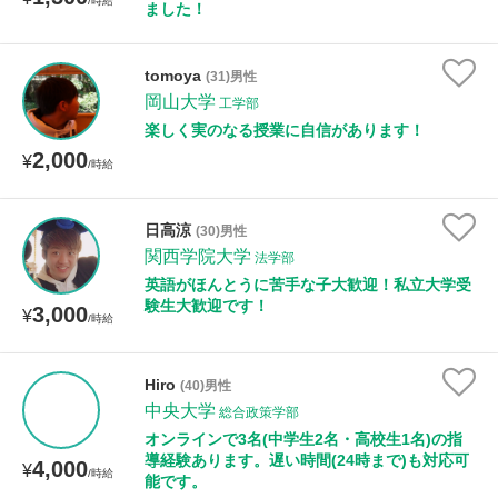
/時給
ました！
tomoya
(31)男性
岡山大学
工学部
楽しく実のなる授業に自信があります！
2,000
¥
/時給
日高涼
(30)男性
関西学院大学
法学部
英語がほんとうに苦手な子大歓迎！私立大学受
験生大歓迎です！
3,000
¥
/時給
Hiro
(40)男性
中央大学
総合政策学部
オンラインで3名(中学生2名・高校生1名)の指
導経験あります。遅い時間(24時まで)も対応可
4,000
¥
/時給
能です。