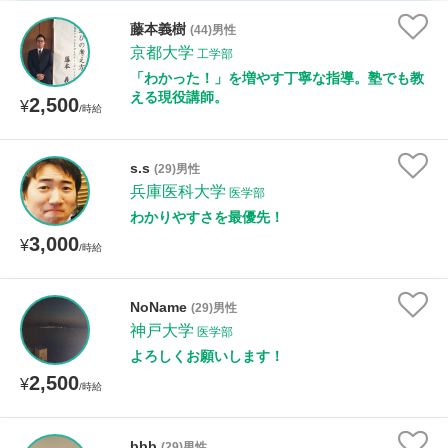
古文
漢文
物理
化学
生物
地学
藤本義樹
(44)男性
世界史
日本史
地理
現代社会
倫理
京都大学
工学部
「わかった！」を増やす丁寧な指導。塾でも教
政治経済
小論文
美術
書道
家庭科
える現役講師。
2,500
¥
/時給
保健体育
情報
s.s
(29)男性
時給：¥1,000 ～ ¥10,000
兵庫医科大学
医学部
わかりやすさを最優先！
3,000
¥
/時給
授業可能日
NoName
(29)男性
月曜日
火曜日
水曜日
木曜日
金曜日
神戸大学
医学部
よろしくお願いします！
土曜日
日曜日
2,500
¥
/時給
所属大学
bbb
(29)男性