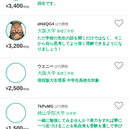
回生です。
3,400
¥
/時給
dHdQG4
(27)男性
大阪大学
基礎工学部
ただ学校の先生の話を聞くだけではなく、そこ
から自ら思考してより深く理解できるようにな
3,200
¥
/時給
りましょう！
ウエニー
(27)男性
大阪大学
基礎工学部
現役阪大生理系 中学生高校生対象
2,500
¥
/時給
7kPvMG
(27)男性
桃山学院大学
法学部
一緒に勉強してみませんか？努力をすれば夢に
一つ近づけることを私自身も受験を通して学び
1,500
¥