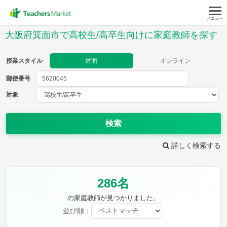
メニュー
授業スタイル
大阪府箕面市で高校生/高卒生向けに家庭教師を探す
対面
オンライン
授業スタイル
対面
オンライン
郵便番号
郵便
番号
対象
対象
検索
詳しく検索する
教科
286名
英語(筆記)
英語(リスニング)
数学Ⅰ
数学Ⅱ
の家庭教師が見つかりました。
数学Ⅲ
数学A
並び順：
数学B
数学C
現代文