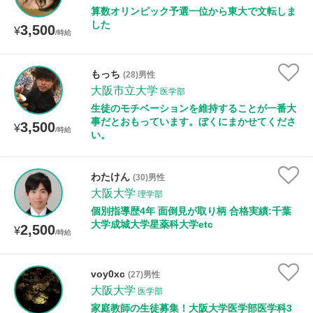
算数オリンピック予選一位から東大で文転しま
した
3,500
¥
/時給
もっち
(28)男性
大阪市立大学
医学部
生徒のモチベーションを維持することが一番大
事だとおもっています。ぼくにまかせてくださ
3,500
¥
/時給
い。
わたけん
(30)男性
大阪大学
理学部
個別指導歴4年 面倒見が取り柄 合格実績:千葉
大学成城大学星薬科大学etc
2,500
¥
/時給
voy0xc
(27)男性
大阪大学
医学部
家庭教師の生徒募集！大阪大学医学部医学科3