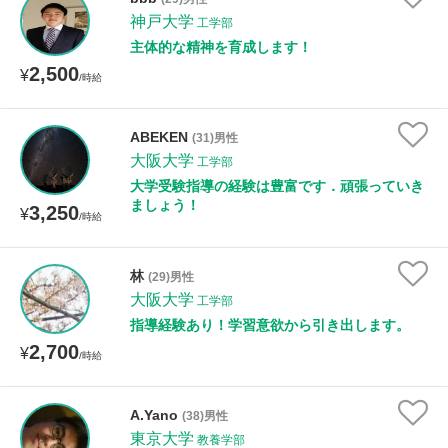
神戸大学
工学部
主体的な精神を育成します！
距離：15km以内
2,500
¥
/時給
年齢：18-101歳
ABEKEN
(31)男性
大阪大学
工学部
大学受験指導の経験は豊富です．頑張っていき
ましょう！
3,250
¥
/時給
性別
林
(29)男性
大阪大学
工学部
指導経験あり！学習意欲から引き出します。
2,700
¥
/時給
A.Yano
(38)男性
東京大学
教養学部